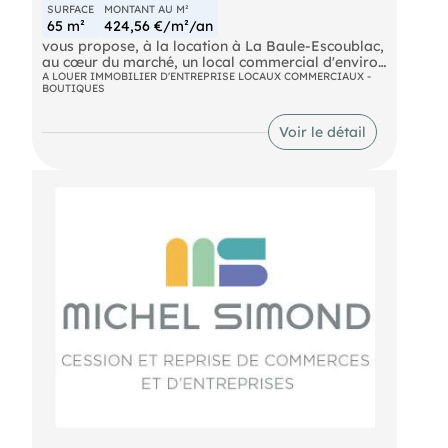
SURFACE
MONTANT AU M²
65 m²
424,56 €/m²/an
vous propose, à la location à La Baule-Escoublac,
au cœur du marché, un local commercial d'environ
65 m². Il se compose d'une pièce principale, d'une
A LOUER IMMOBILIER D'ENTREPRISE LOCAUX COMMERCIAUX -
BOUTIQUES
reserve ainsi que d'un sanitaire et d'un point d'eau.
Situé dans un emplacement stratégique, il offre
une excellente accessibilité et une visibilité
Voir le détail
optimale pour votre activité. Contactez-nous
pour visiter ! Les informations sur les risques
naturels, miniers, ou technologiques, auxquels ces
biens sont exposés, sont disponibles sur le site