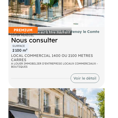
PREMIUM
COMMERCE - local à louer à Fontenay le Comte
La photo présentée est à titre illustratif
LOYER MENSUEL
Nous consulter
SURFACE
2 100 m²
LOCAL COMMERCIAL 1400 OU 2100 METRES
CARRES
A LOUER IMMOBILIER D'ENTREPRISE LOCAUX COMMERCIAUX -
BOUTIQUES
Voir le détail