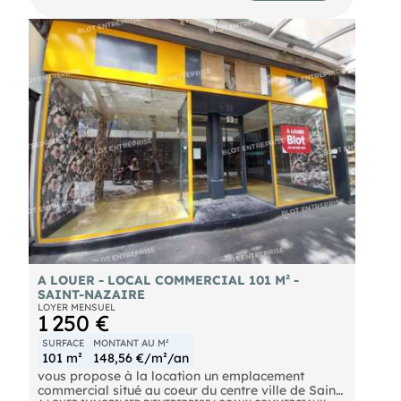
sanitaires. La zone accueille de nombreuses
enseignes nationales, notamment Leroy Merlin,
Conforama, Darty, Cultura, Chaussea, Gémo,
Maxi Zoo, NOZ et King Jouet. Elle bénéficie de flux
réguliers et de nombreux stationnements. Accès
rapide depuis la N471 et la N171, en direction de
Saint Nazaire, Nantes et Vannes. La zone est
desservie par les transports collectifs de Saint
Nazaire Agglomération. Surface totale : 417,21 m²
environ Loyer annuel : 43 200 € HT HC HF
Provision annuelle pour charges : 6 000 € HT
Provision annuelle pour taxe foncière et TOM : 5
700 € HT Dépôt de garantie : trois mois de loyer
HT Bail commercial : 3, 6, 9 ans Disponibilité : à
convenir Honoraires à la charge du preneur : 30 %
HT du loyer annuel HT HC HF Les informations sur
les risques naturels, miniers, ou technologiques,
auxquels ces biens sont exposés, sont disponibles
sur le site
A LOUER - LOCAL COMMERCIAL 101 M² -
SAINT-NAZAIRE
LOYER MENSUEL
1 250 €
SURFACE
MONTANT AU M²
101 m²
148,56 €/m²/an
vous propose à la location un emplacement
commercial situé au coeur du centre ville de Saint