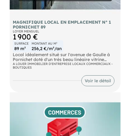
MAGNIFIQUE LOCAL EN EMPLACEMENT N° 1
PORNICHET 89
LOYER MENSUEL
1 900 €
SURFACE
MONTANT AU M²
89 m²
256,2 €/m²/an
Local idéalement situé sur l'avenue de Gaulle à
Pornichet doté d'un très beau linéaire vitrine
permettant véritablement de profiter d'une
A LOUER IMMOBILIER D'ENTREPRISE LOCAUX COMMERCIAUX -
BOUTIQUES
excellente clarté.
En parfait état, ce local sera disponible en date du
1er juillet 2026.
Voir le détail
Provision s/charges 95 € par mois à charge
preneur.
Un bail notarié sera établit à charge preneur.
Bail tous commerces sauf nuisances olfactives et
sonores ( Bar, restaurant etc...)
Produit rare sur ce secteur avec une surface de 89
m2.
Honoraires Agence : 3800 € TTC à charge preneur.
Pour tous renseignements complémentaires, me
contacter, Mr au et par mail :
Réf : C 444