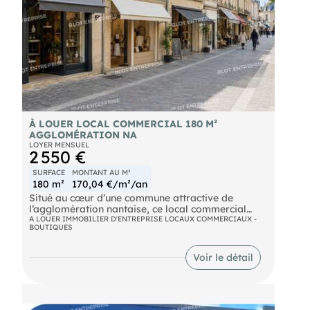
À LOUER LOCAL COMMERCIAL 180 M²
AGGLOMÉRATION NA
LOYER MENSUEL
2 550 €
SURFACE
MONTANT AU M²
180 m²
170,04 €/m²/an
Situé au cœur d’une commune attractive de
l’agglomération nantaise, ce local commercial
d’environ 180 m² bénéficie d’un environnement
A LOUER IMMOBILIER D'ENTREPRISE LOCAUX COMMERCIAUX -
BOUTIQUES
commerçant et de flux réguliers. Le local
développe sa surface sur deux niveaux. Il
comprend environ 75 m² au rez de chaussée, ainsi
Voir le détail
que 75 m² au premier étage. Les espaces lumineux
offrent de beaux volumes et une organisation
adaptée à l’accueil de la clientèle, à la
présentation des produits et au stockage des
marchandises. Le secteur accueille des