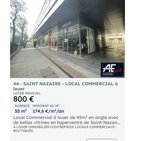
Agence Les informations sur les risques auxquels
-- Carte professionnelle T n° CPI 4402 20 8
ce bien est exposé sont disponibles sur le site
délivrée par la CCI de Nantes Saint-Nazaire,
Géorisques :
RCS Saint-Nazaire n° 984 789 271.
44 - SAINT NAZAIRE - LOCAL COMMERCIAL à
louer
LOYER MENSUEL
800 €
SURFACE
MONTANT AU M²
55 m²
174,6 €/m²/an
Local Commercial à louer de 45m² en angle avec
de belles vitrines en hypercentre de Saint-Nazaire
Offrez à votre projet un emplacement de choix
A LOUER IMMOBILIER D'ENTREPRISE LOCAUX COMMERCIAUX -
BOUTIQUES
grâce à ce local commercial très bien placé.
Caractéristiques du local commercial :