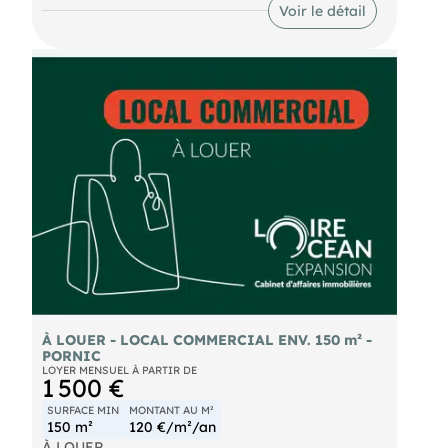
- Vitrines d'angles sur 11m
Voir le détail
- sanitaires
- réserve à l'étage d'environ 10m² Idéal pour :
- Activités commerciales
- Commerces
- Activités de service Informations
complémentaires :
- Toute activité possible sauf nuisances sonores et
olfactives
- Proche d'enseignes N'attendez plus ! Contactez-
nous dès aujourd'huipour une visite avec notre
chargée d'affaires Stéphanie Guilloteau
- Pro  . Venez nous rencontrer pour échanger sur
vos projets d'achat, de vente ou de location, notre
agence est située 44600 SAINT-NAZAIRE
Les informations sur les risques auxquels ce bien
est exposé sont disponibles sur le site Géorisques :
À LOUER - LOCAL COMMERCIAL ENV. 150 m² -
PORNIC
LOYER MENSUEL À PARTIR DE
1 500 €
SURFACE MIN
MONTANT AU M²
150 m²
120 €/m²/an
À LOUER