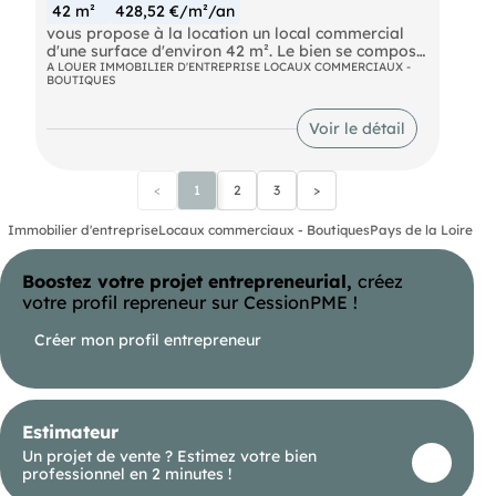
Les informations sur les risques auxquels ce bien
42 m²
428,52 €/m²/an
est exposé sont disponibles sur le site Géorisques :
vous propose à la location un local commercial
https://www.georisques.gouv.fr
d'une surface d'environ 42 m². Le bien se compose
d'un magasin d'environ 34 m² ainsi que d'une
A LOUER IMMOBILIER D'ENTREPRISE LOCAUX COMMERCIAUX -
BOUTIQUES
réserve de 6.48 m² et d'un sanitaire avec point
d'eau. La terrasse à usage exclusif vous offre la
possibilité de détaler votre marchandise devant la
Voir le détail
boutique pour optimiser la place et la visibilité!
Les informations sur les risques naturels, miniers,
ou technologiques, auxquels ces biens sont
<
1
2
3
>
exposés, sont disponibles sur le site
Immobilier d'entreprise
Locaux commerciaux - Boutiques
Pays de la Loire
Boostez votre projet entrepreneurial,
créez
votre profil repreneur sur CessionPME !
Créer mon profil entrepreneur
Estimateur
Un projet de vente ? Estimez votre bien
professionnel en 2 minutes !