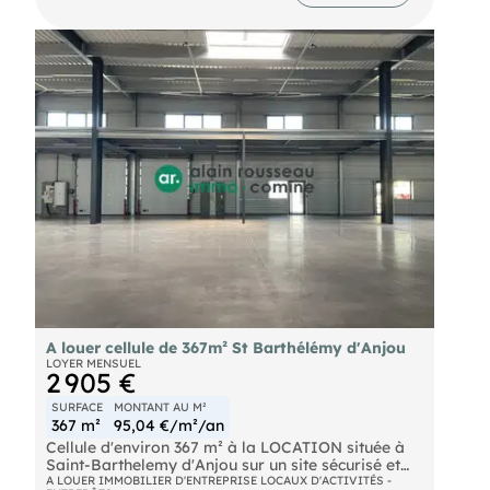
Nantes / Pornic. SUD LOIRE Disponibilité
immédiate. Les informations sur les risques
naturels, miniers, ou technologiques, auxquels ces
biens sont exposés, sont disponibles sur le site
A louer cellule de 367m² St Barthélémy d'Anjou
LOYER MENSUEL
2 905 €
SURFACE
MONTANT AU M²
367 m²
95,04 €/m²/an
Cellule d'environ 367 m² à la LOCATION située à
Saint-Barthelemy d'Anjou sur un site sécurisé et
clos, tout proche A87.
A LOUER IMMOBILIER D'ENTREPRISE LOCAUX D'ACTIVITÉS -