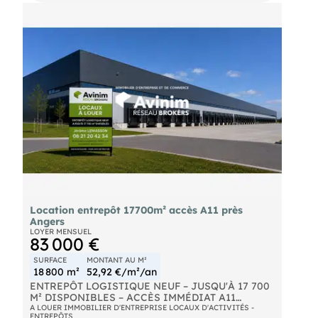
entretien ou services automobiles. Loyer de 3 200
€ HT HC par mois. Conformément à la
réglementation en vigueur, un état des risques
complet sera remis lors de la transmission du
dossier. Les éléments détaillés relatifs aux risques
seront communiqués en visite et dans le dossier.
Location entrepôt 17700m² accès A11 près
Angers
LOYER MENSUEL
83 000 €
SURFACE
MONTANT AU M²
18 800 m²
52,92 €/m²/an
ENTREPÔT LOGISTIQUE NEUF – JUSQU'À 17 700
M² DISPONIBLES – ACCÈS IMMÉDIAT A11
A LOUER IMMOBILIER D'ENTREPRISE LOCAUX D'ACTIVITÉS -
ENTREPÔTS