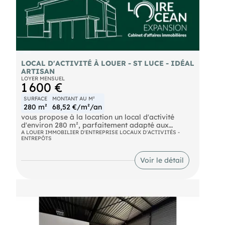
LOCAL D'ACTIVITÉ À LOUER - ST LUCE - IDÉAL
ARTISAN
LOYER MENSUEL
1 600 €
SURFACE
MONTANT AU M²
280 m²
68,52 €/m²/an
vous propose à la location un local d'activité
d'environ 280 m², parfaitement adapté aux
besoins d'un artisan, d'une entreprise du bâtiment,
A LOUER IMMOBILIER D'ENTREPRISE LOCAUX D'ACTIVITÉS -
ENTREPÔTS
d'un installateur ou d'une activité de stockage et
de production.
Voir le détail
Fonctionnel et offrant de beaux volumes, ce
bâtiment comprend 200 m² d'entrepôt/stockage
permettant l'accueil de véhicules utilitaires, de
matériel ou de marchandises, ainsi qu'un espace
complémentaire d'environ 80m² de bureaux avec
deux sanitaires.
Le local bénéficie d'une porte sectionnelle de 4,50