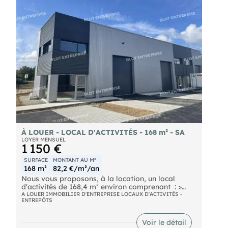
complémentaire. Dossier sur demande.
À LOUER - LOCAL D'ACTIVITÉS - 168 m² - SA
LOYER MENSUEL
1 150 €
SURFACE
MONTANT AU M²
168 m²
82,2 €/m²/an
Nous vous proposons, à la location, un local
d'activités de 168,4 m² environ comprenant : >
127,20 m² d'entrepôt > 41,20 m² de bureaux avec
A LOUER IMMOBILIER D'ENTREPRISE LOCAUX D'ACTIVITÉS -
ENTREPÔTS
sanitaires > 41.20 m² de mezzanine Locaux isolés
bénéficiant d'une belle hauteur de 6 m. Grande
porte sectionnelle motorisée. Site clos et sécurisé.
Voir le détail
Au coeur d'un parc d'activités neuf, sur l'axe