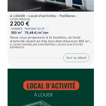
A LOUER - Local d'activités - Treillieres -
LOYER MENSUEL
2 200 €
SURFACE
MONTANT AU M²
350 m²
75,48 €/m²/an
Nous vous proposons à la location, un local
d'activité récent en très bon état d'environ 350 m²
composé comme suit :
A LOUER IMMOBILIER D'ENTREPRISE LOCAUX D'ACTIVITÉS -
ENTREPÔTS
- 250 m² de stockage avec 2 portes sectionnelles
électriques
- 100 m² de bureaux sur deux niveaux : accueil et 1
Voir le détail
bureau en RDC et 2 bureaux à l'étage Zone
sécurisé et sous gardiennage. Disponibilité
immédiate. Les informations sur les risques
naturels, miniers, ou technologiques, auxquels ces
biens sont exposés, sont disponibles sur le site