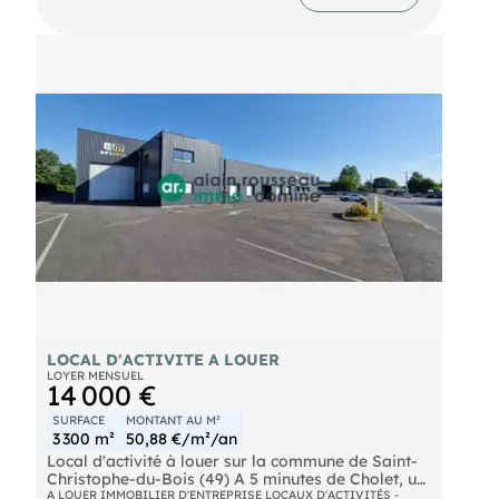
technologiques, auxquels ces biens sont exposés,
sont disponibles sur le site
LOCAL D'ACTIVITE A LOUER
LOYER MENSUEL
14 000 €
SURFACE
MONTANT AU M²
3 300 m²
50,88 €/m²/an
Local d'activité à louer sur la commune de Saint-
Christophe-du-Bois (49) A 5 minutes de Cholet, un
local d'activité d'environ 3300m²
A LOUER IMMOBILIER D'ENTREPRISE LOCAUX D'ACTIVITÉS -