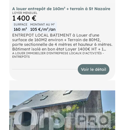
A louer entrepôt de 160m² + terrain à St Nazaire
LOYER MENSUEL
1 400 €
SURFACE
MONTANT AU M²
160 m²
105 €/m²/an
ENTREPOT LOCAL BATIMENT à Louer d'une
surface de 160M2 environ + Terrain de 80M2,
porte sectionnelle de 4 mètres et hauteur 6 mètres.
Bâtiment isolé en bon état Loyer 1400€ HT + 1
mois DG Frais 5% Triénnal plus bail LA BAULE
A LOUER IMMOBILIER D'ENTREPRISE LOCAUX D'ACTIVITÉS -
ENTREPÔTS
Voir le détail