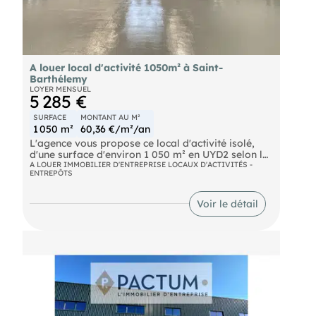
A louer local d'activité 1050m² à Saint-
Barthélemy
LOYER MENSUEL
5 285 €
SURFACE
MONTANT AU M²
1 050 m²
60,36 €/m²/an
L'agence vous propose ce local d'activité isolé,
d'une surface d'environ 1 050 m² en UYD2 selon le
PLUi, situé à Saint Barthelemy-d'Anjou.
A LOUER IMMOBILIER D'ENTREPRISE LOCAUX D'ACTIVITÉS -
ENTREPÔTS
Caractéristiques :
- Une surface d'environ 880 m² pour l'atelier et
d'environ 170 m² pour les bureaux
Voir le détail
- Climatisation réversible
- Places de parking extérieures Batiment isolé
double peau, pont roulant 3.2 tonnes, porte
sectionelle 5m x5m , HSF 8.5 m Conditions
financières :
- Loyer HT : 5 285 € HT / mois
- Honoraires : 15 855 € (soit 25 % du loyer annuel
HT)
- Dépôt de garantie : 2 mois de loyer
- Taxe foncière : 5 609 € / an Nos prix s'entendent