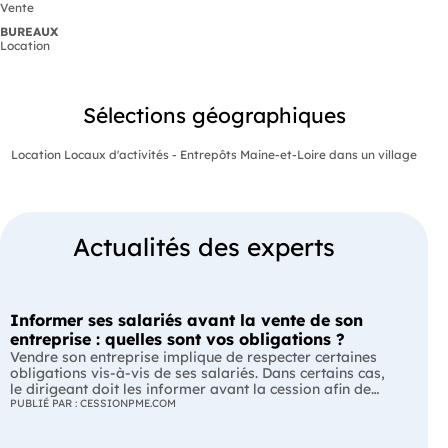
Vente
BUREAUX
Location
Sélections géographiques
Location Locaux d'activités - Entrepôts Maine-et-Loire dans un village
Actualités des experts
Informer ses salariés avant la vente de son
entreprise : quelles sont vos obligations ?
Vendre son entreprise implique de respecter certaines
obligations vis-à-vis de ses salariés. Dans certains cas,
le dirigeant doit les informer avant la cession afin de
leur permettre, s'ils le souhaitent, de présenter une offre
PUBLIÉ PAR : CESSIONPME.COM
de reprise. Quelles entreprises sont concernées ? Quels
délais faut-il respecter ? Comment transmettre cette