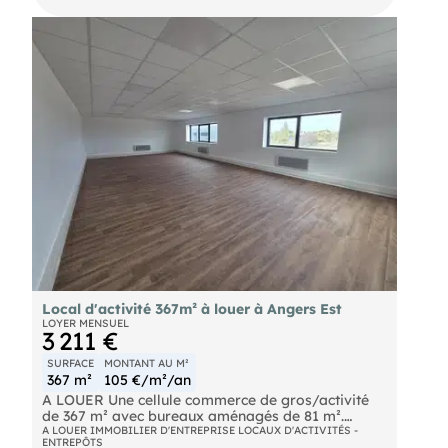
preneur : 15% HT du loyer annuel HT plus TVA 20
% soit 8 242 € HT (9 890 € TTC) Les informations
sur les risques auxquels ce bien est exposé sont
disponibles sur le site
Local d'activité 367m² à louer à Angers Est
LOYER MENSUEL
3 211 €
SURFACE
MONTANT AU M²
367 m²
105 €/m²/an
A LOUER Une cellule commerce de gros/activité
de 367 m² avec bureaux aménagés de 81 m².
Cellule isolée, équipée de porte sectionnelle.
A LOUER IMMOBILIER D'ENTREPRISE LOCAUX D'ACTIVITÉS -
ENTREPÔTS
Parkings. Disponibilité : immédiate Loyer mensuel