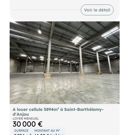
bureaux/showroom, 1000 m² d'atelier, en sus une
mezzanine d'environ 120 m² pour stockage ou
Voir le détail
aménagement de bureaux supplémentaires. Le
bâtiment est équipé d'une porte sectionnelle,
hauteur sous ferme 6 mètre, 7 mètres sous toiture.
Bardage double peau et toiture isolés. Parking
privatifs clos. Disponibilité : immédiate Loyer
mensuel HT/HC : 6 666 €/HT (+ charges et foncier)
Dépôt de garantie : 2 mois de loyer HT/HC soit
13 332 € Honoraires charge preneur : 25% HT du
loyer annuel HT plus TVA 20 % soit 20 000€ HT
(24 000€ TTC) Les informations sur les risques
auxquels ce bien est exposé sont disponibles sur
le site
A louer cellule 5894m² à Saint-Barthélemy-
d'Anjou
LOYER MENSUEL
30 000 €
SURFACE
MONTANT AU M²