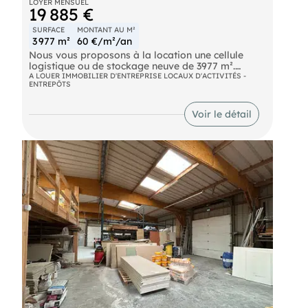
LOYER MENSUEL
19 885 €
SURFACE
MONTANT AU M²
3 977 m²
60 €/m²/an
Nous vous proposons à la location une cellule
logistique ou de stockage neuve de 3977 m².
- 2 portes de plain pied
A LOUER IMMOBILIER D'ENTREPRISE LOCAUX D'ACTIVITÉS -
ENTREPÔTS
- Cellule d'environ 3.950 m2
- Site sprinklé
- Dallage 5t/m2
Voir le détail
- Hauteur sous poutre : 10,60 m
- Liste ICPE et dossier complet sur demande
- Disponibilité immédiate