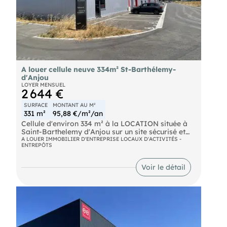
A louer cellule neuve 334m² St-Barthélemy-
d'Anjou
LOYER MENSUEL
2 644 €
SURFACE
MONTANT AU M²
331 m²
95,88 €/m²/an
Cellule d'environ 334 m² à la LOCATION située à
Saint-Barthelemy d'Anjou sur un site sécurisé et
clos, tout proche A87.
A LOUER IMMOBILIER D'ENTREPRISE LOCAUX D'ACTIVITÉS -
ENTREPÔTS
- Atelier 253 m² au sol
- Espace bureau en mezzanine pouvant être
aménagé : 81 m² Les + : HSF 7.5m, Charge au sol
Voir le détail
RDC 3 tonnes /m², Charge au sol R+1 : 350 kg/m²
Emplacement : Zone industrielle d'Angers Est,
Proximité de la voie rapide A87 et de l'échangeur
vers l'A11, à 10 minutes du centre ville.
Stationnement : 4 places de stationnement
incluses dans le loyer. D'AUTRES SURFACES SONT
DISPONIBLES LIVRE BRUT, possibilité