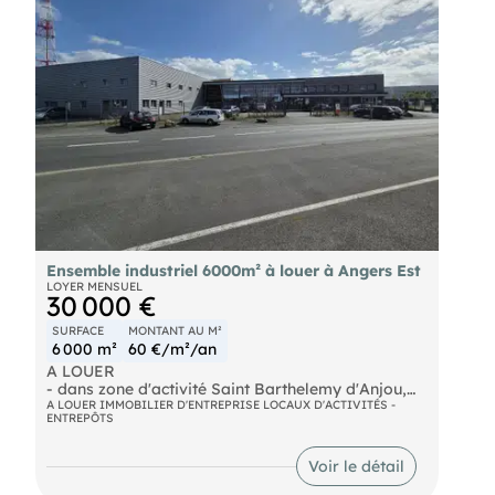
Ensemble industriel 6000m² à louer à Angers Est
LOYER MENSUEL
30 000 €
SURFACE
MONTANT AU M²
6 000 m²
60 €/m²/an
A LOUER
- dans zone d'activité Saint Barthelemy d'Anjou,
ensemble immobilier industriel d'environ 6000 m²
A LOUER IMMOBILIER D'ENTREPRISE LOCAUX D'ACTIVITÉS -
ENTREPÔTS
dont 5000 m² d'atelier et 1000 m² de bureaux et
locaux sociaux sur 2 niveaux. L'ensemble est en
très bon état, isolé, bureaux climatisés équipé d'un
Voir le détail
réseau informatique de type RJ45. Atelier avec