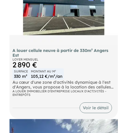
hors taxes (TVA applicable au taux en vigueur). ,
Spécialiste en Immobilier d'Entreprise (Bureaux,
Commerces, Locaux d'Activités, Terrains et
Logistique). Veuillez nous consulter pour connaitre
tous nos produits sur Angers, Nantes, Cholet et
leurs périphéries, à la vente et à location.
Complément d'information par téléphone au
A louer cellule neuve à partir de 330m² Angers
Est
LOYER MENSUEL
2 890 €
SURFACE
MONTANT AU M²
330 m²
105,12 €/m²/an
Au cœur d'une zone d'activités dynamique à l'est
d'Angers, vous propose à la location des cellules
neuves à partir de 331 m², associant espaces de
A LOUER IMMOBILIER D'ENTREPRISE LOCAUX D'ACTIVITÉS -
ENTREPÔTS
stockage / atelier en rez-de-chaussée et bureaux
en mezzanine. Hauteur libre : 6 à 7 m Porte
sectionnelle motorisée Places de stationnement
Voir le détail
privatives Environnement professionnel qualitatif,
à 10 min du centre d'Angers et à proximité
immédiate des axes A87 et A11 (Nantes, Paris,
Cholet).