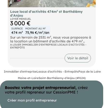
Loue local d'activités 474m² st Barthélémy
d'Anjou
LOYER MENSUEL
3 000 €
SURFACE
MONTANT AU M²
474 m²
75,96 €/m²/an
Sur un terrain de 2531 m², nous vous proposons à
la location un bâtiment d'activités de 479 m²
composé comme suit :
A LOUER IMMOBILIER D'ENTREPRISE LOCAUX D'ACTIVITÉS -
ENTREPÔTS
- Bureaux : 125 m² (4 bureaux, accueil, cuisine,
sanitaires)
- Entrepôt : 354 m² (entrepôt, salle de réunion,
Voir le détail
bureau atelier, magasin, vestiaire, sanitaire et
douche) Equipements : 2 portes sectionnelles
stationnements en façade site clos et sécurisé
Immobilier d'entreprise
Locaux d'activités - Entrepôts
Pays de la Loire
entrepôt : HSP 4,15 m / HST 5,25 m Partiellement
climatisé / Chauffage au sol Conditions
Maine-et-Loire
Saint-Barthélemy-d'Anjou (49124)
financières : Loyer annuel : 36.000 € HT Taxe
foncière charge preneur : 2600 € HT Dépôt de
Boostez votre projet entrepreneurial,
créez
garantie : 6.000 € Honoraires d'agence : 9.000 €
HT
votre profil repreneur sur CessionPME !
Créer mon profil entrepreneur