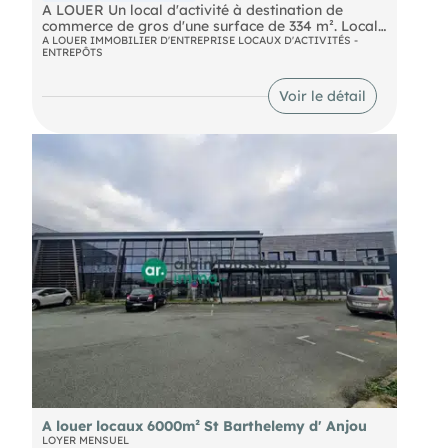
A LOUER Un local d'activité à destination de
commerce de gros d'une surface de 334 m². Local
neuf, isolé, avec porte sectionnelle et bureaux de
A LOUER IMMOBILIER D'ENTREPRISE LOCAUX D'ACTIVITÉS -
ENTREPÔTS
81 m² aménagés. Parkings Disponibilité :
immédiate Loyer mensuel HT/HC : 2 923 € (+
charges et foncier) Dépôt de garantie : 3 mois de
Voir le détail
loyer HT/HC soit 8 769 € Honoraires charge
preneur : 15% HT du loyer annuel HT plus TVA 20
% soit 5 262 € HT (6 314 € TTC) Les informations
sur les risques auxquels ce bien est exposé sont
disponibles sur le site
A louer locaux 6000m² St Barthelemy d' Anjou
LOYER MENSUEL