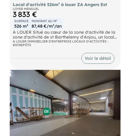
Local d'activité 526m² à louer ZA Angers Est
LOYER MENSUEL
3 833 €
SURFACE
MONTANT AU M²
526 m²
87,48 €/m²/an
A LOUER Situé au cœur de la zone d'activité de la
zone d'activité de st Barthelemy d'Anjou, un local
d'activité/ commerce de gros d'une surface de 526
A LOUER IMMOBILIER D'ENTREPRISE LOCAUX D'ACTIVITÉS -
ENTREPÔTS
m² dont 64 m² de bureau/locaux sociaux. Porte
sectionnelle motorisée. Parkings, accessibilité.
Local isolé en très bon état. Disponibilité :
Voir le détail
immédiate Loyer mensuel HT/HC : 3833 €
Périodicité des paiements : mensuelle Dépôt de
garantie : 2 mois de loyer HT/HC soit 7666 € Taxe
foncière : à la charge du locataire
- 2639,04 € (base 2025) Charges : au réel
Honoraires charge preneur : 25% HT du loyer
annuel HT plus TVA 20 % soit 11499€ HT (13799€
TTC) Les informations sur les risques auxquels ce
bien est exposé sont disponibles sur le site