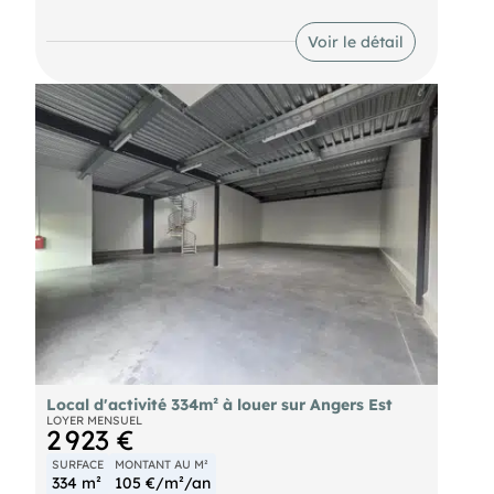
HT/HC : 3 211 € (+ charges et foncier) Dépôt de
garantie : 3 mois de loyer HT/HC soit 9 633 €
Voir le détail
Honoraires charge preneur : 15% HT du loyer
annuel HT plus TVA 20 % soit 5 780 € HT (6 936 €
TTC) Les informations sur les risques auxquels ce
bien est exposé sont disponibles sur le site
Local d'activité 334m² à louer sur Angers Est
LOYER MENSUEL
2 923 €
SURFACE
MONTANT AU M²
334 m²
105 €/m²/an