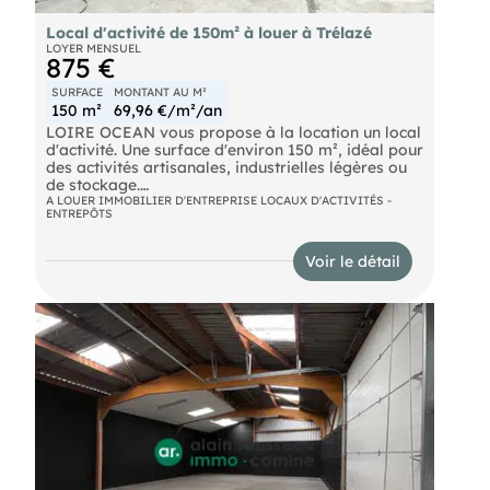
Local d'activité de 150m² à louer à Trélazé
LOYER MENSUEL
875 €
SURFACE
MONTANT AU M²
150 m²
69,96 €/m²/an
LOIRE OCEAN vous propose à la location un local
d'activité. Une surface d'environ 150 m², idéal pour
des activités artisanales, industrielles légères ou
de stockage.
A LOUER IMMOBILIER D'ENTREPRISE LOCAUX D'ACTIVITÉS -
ENTREPÔTS
Le bien se compose actuellement d'un atelier
principal, complété par un sanitaire, offrant une
configuration simple et efficace.
Voir le détail
L'accès est facilité par une porte sectionnelle,
adaptée aux livraisons et aux manœuvres de
véhicules utilitaires.
Le local dispose de parkings extérieurs,
permettant un stationnement aisé pour les
occupants et visiteurs.
Le chauffage est électrique.
Disponibilité : 2ᵉ trimestre 2026
Dossier sur demande. Contactez-nous.