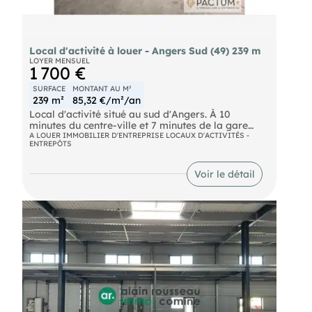
Local d'activité à louer - Angers Sud (49) 239 m
LOYER MENSUEL
1 700 €
SURFACE
MONTANT AU M²
239 m²
85,32 €/m²/an
Local d'activité situé au sud d'Angers. À 10
minutes du centre-ville et 7 minutes de la gare
SNCF. Disponible immédiatement. Stationnements
A LOUER IMMOBILIER D'ENTREPRISE LOCAUX D'ACTIVITÉS -
ENTREPÔTS
privatifs en façade. Site sous alarme. Espace
administratif d'environ 97 m² : accueil, salle de
réunion, bureaux cloisonnés, baie de brassage,
Voir le détail
fibre optique. Atelier d'environ 145 m² en dalle
béton, rideau métallique motorisé dont mezzanine
de 43 m² accessible par escalier intérieur,
utilisable en stockage ou espace de travail
complémentaire. Dossier sur demande.