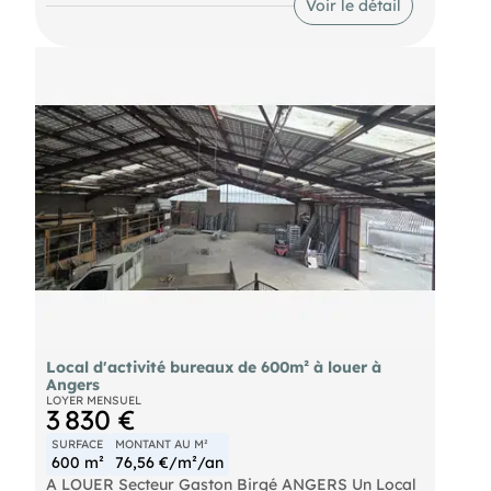
Voir le détail
des paiements : mensuelle Dépôt de garantie : 2
mois de loyer HT/HC soit 2400 € Taxe foncière : à
la charge du locataire au prorata de la surface
occupée Honoraires charge preneur : 25% HT du
loyer annuel HT plus TVA 20 % 3600 € HT (4320 €
TTC) Les informations sur les risques auxquels ce
bien est exposé sont disponibles sur le site
Local d'activité bureaux de 600m² à louer à
Angers
LOYER MENSUEL
3 830 €
SURFACE
MONTANT AU M²
600 m²
76,56 €/m²/an
A LOUER Secteur Gaston Birgé ANGERS Un Local