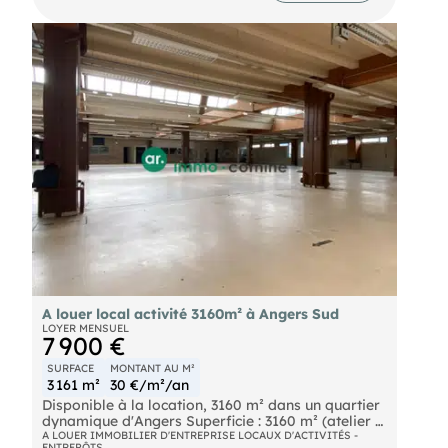
configuration simple et efficace.
L'accès est facilité par une porte sectionnelle,
adaptée aux livraisons et aux manœuvres de
véhicules utilitaires.
Le local dispose de parkings extérieurs,
permettant un stationnement aisé pour les
occupants et visiteurs.
Le chauffage est électrique.
Disponibilité : 2ᵉ trimestre 2026
Dossier sur demande. Contactez-nous.
A louer local activité 3160m² à Angers Sud
LOYER MENSUEL
7 900 €
SURFACE
MONTANT AU M²
3 161 m²
30 €/m²/an
Disponible à la location, 3160 m² dans un quartier
dynamique d'Angers Superficie : 3160 m² (atelier +
bureaux en périphérie) Hauteur sous faîtage : 3,7
A LOUER IMMOBILIER D'ENTREPRISE LOCAUX D'ACTIVITÉS -
ENTREPÔTS