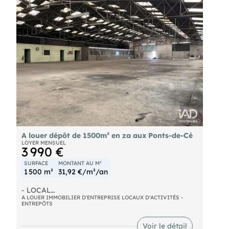
risques auxquels ce bien est exposé sont
disponibles sur le site
A louer dépôt de 1500m² en za aux Ponts-de-Cé
LOYER MENSUEL
3 990 €
SURFACE
MONTANT AU M²
1 500 m²
31,92 €/m²/an
- LOCAL
- DEPOT à LOUER sur la commune des Ponts de cé
A LOUER IMMOBILIER D'ENTREPRISE LOCAUX D'ACTIVITÉS -
ENTREPÔTS
! Idéalement situé dans une zone artisanale, ce
local professionnel d'environ 1500 m² environ
offre un fort potentiel pour professions et
Voir le détail