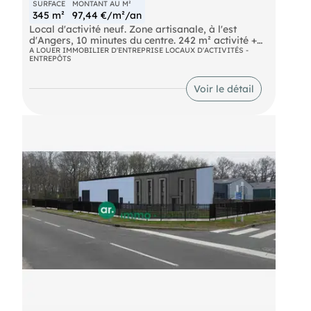
SURFACE
MONTANT AU M²
345 m²
97,44 €/m²/an
Local d'activité neuf. Zone artisanale, à l'est
d'Angers, 10 minutes du centre. 242 m² activité +
103 m² bureaux = 345 m² utiles. Bureaux climatisés
A LOUER IMMOBILIER D'ENTREPRISE LOCAUX D'ACTIVITÉS -
ENTREPÔTS
sur 2 niveaux (RDC + R+1). Hauteur libre 6 m / 8 m.
Porte sectionnelle motorisée 4 × 4 m. Triphasé. 2
bornes recharge VE. Terrain clos, voirie enrobée.
Voir le détail
Structure bois, bac acier isolé, places de
stationnement privées. Convient à : artisanat du
bâtiment, menuiserie, métallerie, logistique
légère, stockage, services techniques,
maintenance