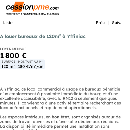
Menu
Liste
Préc.
Suiv.
A louer bureaux de 120m² à Yffiniac
LOYER MENSUEL
1 800 €
SURFACE
MONTANT AU M²
120 m²
180 €/m²/an
À Yffiniac, ce local commercial à usage de bureaux bénéficie
d’un emplacement à proximité immédiate du bourg et d’une
excellente accessibilité, avec la RN12 à seulement quelques
minutes. Il conviendra à une activité tertiaire recherchant des
locaux fonctionnels et rapidement opérationnels.
Les espaces intérieurs, en
bon état
, sont organisés autour de
zones de travail ouvertes et d’une salle dédiée aux réunions.
La disponibilité immédiate permet une installation sans