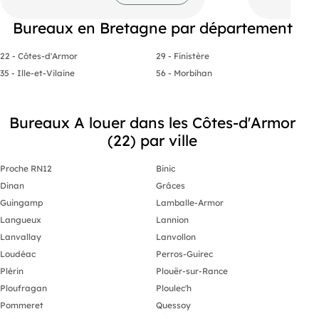
plateau dispose de 25 places de
professionnel
stationnements. Possibilité de
Bureaux en Bretagne par département
réaménagement des locaux.
Les + du bien 
Accessibilité PMR via ascenseur. A
visiter sans tarder.
Environ 25 m
22 - Côtes-d'Armor
29 - Finistère
Espace d'acc
35 - Ille-et-Vilaine
56 - Morbihan
Bureau avec 
Parking
WC
Bureaux A louer dans les Côtes-d'Armor
Loyer annuel
(22) par ville
Pour plus d’i
contactez .
Proche RN12
Binic
S : 20 ans d’
Dinan
Grâces
accompagner 
location de 
Guingamp
Lamballe-Armor
Langueux
Lannion
Lanvallay
Lanvollon
Loudéac
Perros-Guirec
Plérin
Plouër-sur-Rance
Ploufragan
Ploulec'h
Pommeret
Quessoy