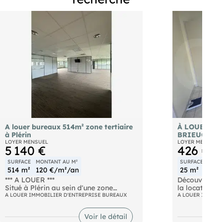
A louer bureaux 514m² zone tertiaire
À LOUER – 
à Plérin
BRIEUC – 25
LOYER MENSUEL
LOYER MENSUEL
5 140 €
426 €
SURFACE
MONTANT AU M²
SURFACE
MONT
514 m²
120 €/m²/an
25 m²
204
*** A LOUER ***
Découvrez ce
Situé à Plérin au sein d'une zone
la location à 
tertiaire, plateaux de bureaux d'une
A LOUER IMMOBILIER D'ENTREPRISE BUREAUX
une configur
A LOUER IMMOBI
superficie de 514m² divisible à la
espace d'accu
demande 350/150m² par exemple,
disposant d'
Voir le détail
situé en R+1 d'un immeuble récent. Le
aux besoins 