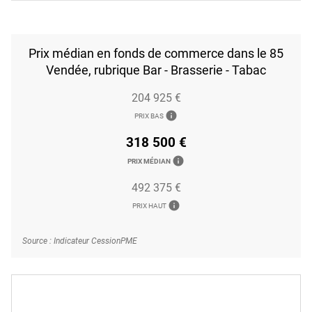
Prix médian en fonds de commerce dans le 85
Vendée, rubrique Bar - Brasserie - Tabac
204 925 €
info
PRIX BAS
318 500 €
info
PRIX MÉDIAN
492 375 €
info
PRIX HAUT
Source : Indicateur CessionPME