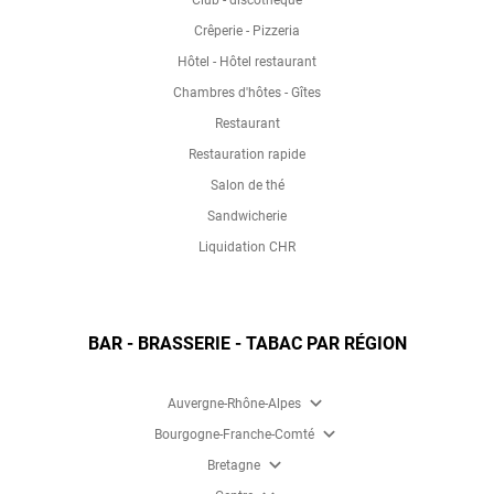
Crêperie - Pizzeria
Hôtel - Hôtel restaurant
Chambres d'hôtes - Gîtes
Restaurant
Restauration rapide
Salon de thé
Sandwicherie
Liquidation CHR
BAR - BRASSERIE - TABAC PAR RÉGION
expand_more
Auvergne-Rhône-Alpes
expand_more
Bourgogne-Franche-Comté
expand_more
Bretagne