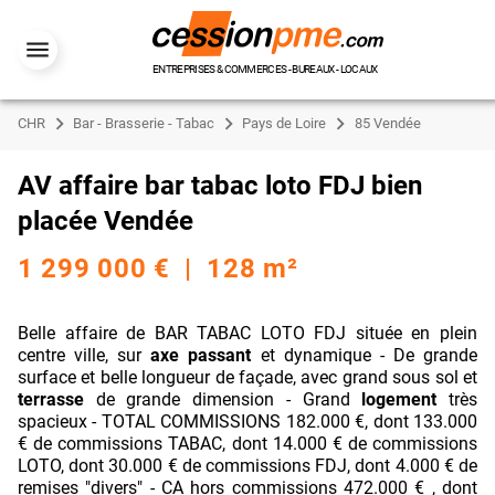
ENTREPRISES & COMMERCES - BUREAUX - LOCAUX
CHR
Bar - Brasserie - Tabac
Pays de Loire
85 Vendée
AV affaire bar tabac loto FDJ bien
placée Vendée
1 299 000 € | 128 m²
Belle affaire de BAR TABAC LOTO FDJ située en plein
centre ville, sur
axe passant
et dynamique - De grande
surface et belle longueur de façade, avec grand sous sol et
terrasse
de grande dimension - Grand
logement
très
spacieux - TOTAL COMMISSIONS 182.000 €, dont 133.000
€ de commissions TABAC, dont 14.000 € de commissions
LOTO, dont 30.000 € de commissions FDJ, dont 4.000 € de
remises "divers" - CA hors commissions 472.000 € , dont