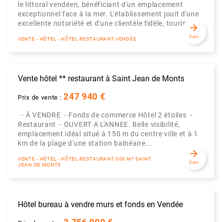
le littoral vendéen, bénéficiant d'un emplacement
exceptionnel face à la mer. L'établissement jouit d'une
excellente notoriété et d'une clientèle fidèle, tourist...
arrow_forward
Voir
VENTE - HÔTEL - HÔTEL RESTAURANT VENDÉE
Vente hôtel ** restaurant à Saint Jean de Monts
247 940 €
Prix de vente :
- À VENDRE - Fonds de commerce Hôtel 2 étoiles -
Restaurant - OUVERT A L'ANNEE. Belle visibilité,
emplacement idéal situé à 150 m du centre ville et à 1
km de la plage d'une station balnéaire...
arrow_forward
VENTE - HÔTEL - HÔTEL RESTAURANT 300 M² SAINT
Voir
JEAN DE MONTS
Hôtel bureau à vendre murs et fonds en Vendée