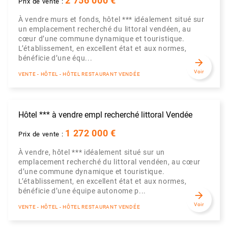
2 756 000 €
Prix de vente :
À vendre murs et fonds, hôtel *** idéalement situé sur
un emplacement recherché du littoral vendéen, au
cœur d’une commune dynamique et touristique.
L’établissement, en excellent état et aux normes,
bénéficie d’une équ...
arrow_forward
Voir
VENTE - HÔTEL - HÔTEL RESTAURANT VENDÉE
Hôtel *** à vendre empl recherché littoral Vendée
1 272 000 €
Prix de vente :
À vendre, hôtel *** idéalement situé sur un
emplacement recherché du littoral vendéen, au cœur
d’une commune dynamique et touristique.
L’établissement, en excellent état et aux normes,
bénéficie d’une équipe autonome p...
arrow_forward
Voir
VENTE - HÔTEL - HÔTEL RESTAURANT VENDÉE