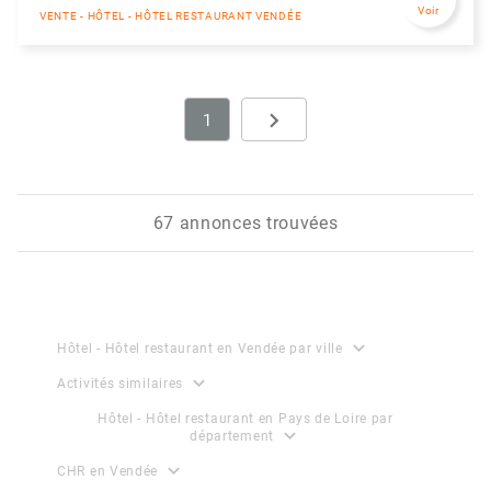
Voir
VENTE - HÔTEL - HÔTEL RESTAURANT VENDÉE
navigate_next
1
Next
67 annonces trouvées
expand_more
Hôtel - Hôtel restaurant en Vendée par ville
expand_more
Activités similaires
Hôtel - Hôtel restaurant en Pays de Loire par
expand_more
département
expand_more
CHR en Vendée