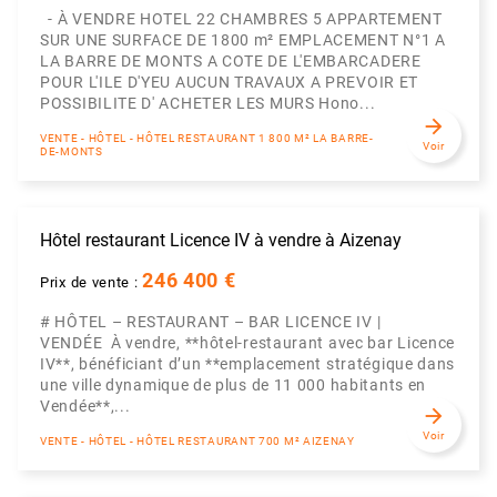
- À VENDRE HOTEL 22 CHAMBRES 5 APPARTEMENT
SUR UNE SURFACE DE 1800 m² EMPLACEMENT N°1 A
LA BARRE DE MONTS A COTE DE L'EMBARCADERE
POUR L'ILE D'YEU AUCUN TRAVAUX A PREVOIR ET
POSSIBILITE D' ACHETER LES MURS Hono...
arrow_forward
VENTE - HÔTEL - HÔTEL RESTAURANT 1 800 M² LA BARRE-
Voir
DE-MONTS
Hôtel restaurant Licence IV à vendre à Aizenay
246 400 €
Prix de vente :
# HÔTEL – RESTAURANT – BAR LICENCE IV |
VENDÉE À vendre, **hôtel-restaurant avec bar Licence
IV**, bénéficiant d’un **emplacement stratégique dans
une ville dynamique de plus de 11 000 habitants en
Vendée**,...
arrow_forward
Voir
VENTE - HÔTEL - HÔTEL RESTAURANT 700 M² AIZENAY