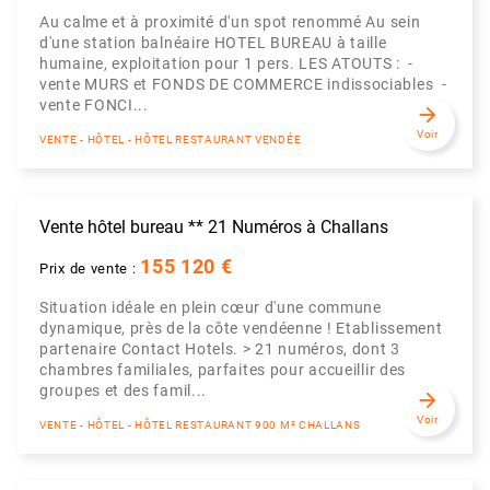
Au calme et à proximité d'un spot renommé Au sein
d'une station balnéaire HOTEL BUREAU à taille
humaine, exploitation pour 1 pers. LES ATOUTS : -
vente MURS et FONDS DE COMMERCE indissociables -
vente FONCI...
arrow_forward
Voir
VENTE - HÔTEL - HÔTEL RESTAURANT VENDÉE
Vente hôtel bureau ** 21 Numéros à Challans
155 120 €
Prix de vente :
Situation idéale en plein cœur d'une commune
dynamique, près de la côte vendéenne ! Etablissement
partenaire Contact Hotels. > 21 numéros, dont 3
chambres familiales, parfaites pour accueillir des
groupes et des famil...
arrow_forward
Voir
VENTE - HÔTEL - HÔTEL RESTAURANT 900 M² CHALLANS