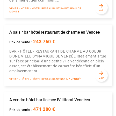
de la mer et des commodit...
arrow_forward
VENTE - HÔTEL - HÔTEL RESTAURANT SAINT-JEAN DE
Voir
MONTS
A saisir bar hôtel restaurant de charme en Vendée
243 760 €
Prix de vente :
BAR - HÔTEL - RESTAURANT DE CHARME AU COEUR
D'UNE VILLE DYNAMIQUE DE VENDÉE Idéalement situé
sur l'axe principal d'une petite ville vendéenne en plein
essor, cet établissement de caractère bénéficie d'un
emplacement st...
arrow_forward
Voir
VENTE - HÔTEL - HÔTEL RESTAURANT 350 M² VENDÉE
A vendre hôtel bar licence IV littoral Vendéen
471 280 €
Prix de vente :