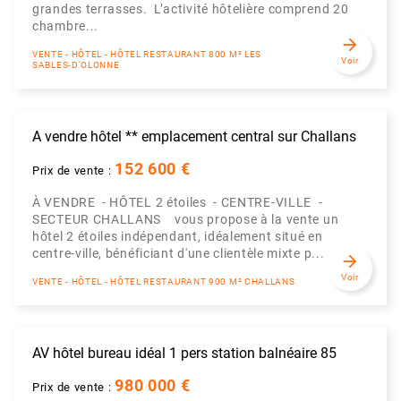
grandes terrasses. L’activité hôtelière comprend 20
chambre...
arrow_forward
VENTE - HÔTEL - HÔTEL RESTAURANT 800 M² LES
Voir
SABLES-D'OLONNE
A vendre hôtel ** emplacement central sur Challans
152 600 €
Prix de vente :
À VENDRE - HÔTEL 2 étoiles - CENTRE-VILLE -
SECTEUR CHALLANS vous propose à la vente un
hôtel 2 étoiles indépendant, idéalement situé en
centre-ville, bénéficiant d'une clientèle mixte p...
arrow_forward
Voir
VENTE - HÔTEL - HÔTEL RESTAURANT 900 M² CHALLANS
AV hôtel bureau idéal 1 pers station balnéaire 85
980 000 €
Prix de vente :