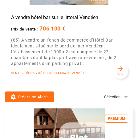
A vendre hôtel bar sur le littoral Vendéen
706 100 €
Prix de vente :
(85) A vendre un fonds de commerce d'Hôtel Bar
idéalement situé sur le bord de mer Vendéen.
L'établissement de 1900m2 est composé de 22
chambres dont la plus part avec une vue mer, de 2
appartements d'un parking privat...
arrow_forward
VENTE - HÔTEL - HÔTEL RESTAURANT VENDÉE
Voir
add_alert
Créer une Alerte
Sélection
PREMIUM