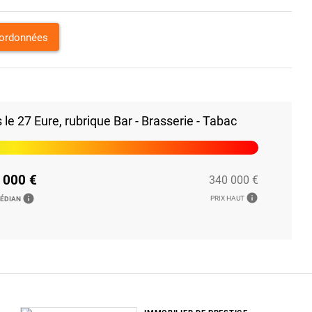
oordonnées
e 27 Eure, rubrique Bar - Brasserie - Tabac
 000 €
340 000 €
info
info
PRIX HAUT
MÉDIAN