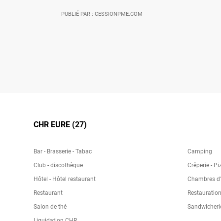
PUBLIÉ PAR : CESSIONPME.COM
CHR EURE (27)
Bar - Brasserie - Tabac
Camping
Club - discothèque
Crêperie - Pi
Hôtel - Hôtel restaurant
Chambres d'h
Restaurant
Restauration
Salon de thé
Sandwicheri
Liquidation CHR