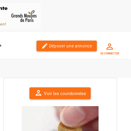
edit
Déposer une annonce
s
SE CONNECTER
person
Voir les coordonnées