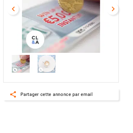
navigate_before
navigate_next
share
Partager cette annonce par email