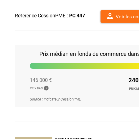
person
Référence CessionPME :
PC 447
Voir les c
Prix médian en fonds de commerce dans l
240
146 000 €
info
PRIX BAS
PRIX 
Source : Indicateur CessionPME