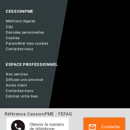
CESSIONPME
Mentions légales
CGU
Données personnelles
Cookies
Paramétrer mes cookies
Contactez-nous
ESPACE PROFESSIONNEL
Nos services
Diffuser une annonce
Accès client
Contactez-nous
Estimez votre bien
Référence CessionPME : FEFAG
Obtenir le numéro
phone
mail
Contacter
de téléphone