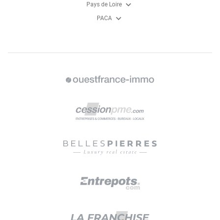
expand_more
Pays de Loire
expand_more
PACA