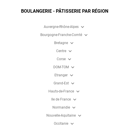
BOULANGERIE - PÂTISSERIE PAR RÉGION
expand_more
Auvergne-Rhône-Alpes
expand_more
Bourgogne-Franche-Comté
expand_more
Bretagne
expand_more
Centre
expand_more
Corse
expand_more
DOM-TOM
expand_more
Etranger
expand_more
Grand-Est
expand_more
Hauts-de-France
expand_more
Ile de France
expand_more
Normandie
expand_more
Nouvelle-Aquitaine
expand_more
Occitanie