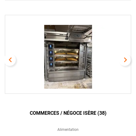
navigate_before
navigate_next
COMMERCES / NÉGOCE ISÈRE (38)
Alimentation