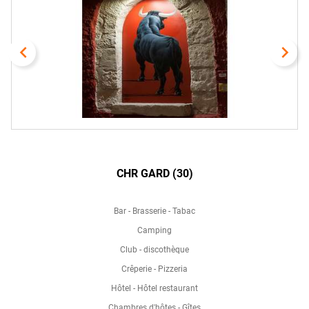
navigate_before
navigate_next
CHR GARD (30)
Bar - Brasserie - Tabac
Camping
Club - discothèque
Crêperie - Pizzeria
Hôtel - Hôtel restaurant
Chambres d'hôtes - Gîtes