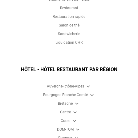
Restaurant
Restauration rapide
Salon de thé
Sandwicherie
Liquidation CHR
HÔTEL - HÔTEL RESTAURANT PAR RÉGION
expand_more
Auvergne-Rhône-Alpes
expand_more
Bourgogne-Franche-Comté
expand_more
Bretagne
expand_more
Centre
expand_more
Corse
expand_more
DOM-TOM