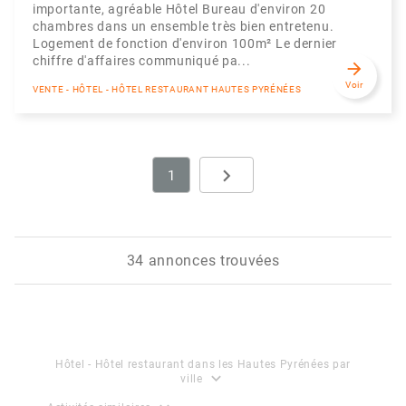
importante, agréable Hôtel Bureau d'environ 20
chambres dans un ensemble très bien entretenu.
Logement de fonction d'environ 100m² Le dernier
chiffre d'affaires communiqué pa...
arrow_forward
Voir
VENTE - HÔTEL - HÔTEL RESTAURANT HAUTES PYRÉNÉES
navigate_next
1
Next
34 annonces trouvées
Hôtel - Hôtel restaurant dans les Hautes Pyrénées par
expand_more
ville