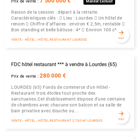
7 500 000 €
Prix de vente :
Mandat Exclusif
Raison de la cession : départ à la retraite.
Caractéristiques clés :  Lieu : Lourdes  Un hôtel de
renom  Chiffre d’affaires : environ € 2,5m, rentable 
Bon standing et belle bâtisse : 4*  Environ 100 cha...
arrow_forward
Voir
VENTE - HÔTEL - HÔTEL RESTAURANT LOURDES
FDC hôtel restaurant *** à vendre à Lourdes (65)
280 000 €
Prix de vente :
LOURDES (65) Fonds de commerce d'un Hôtel -
Restaurant trois étoiles tout proche des
sanctuaires.Cet établissement dispose d'une centaine
de chambres avec chacune son balcon et sa salle de
bain privative avec douche ou...
arrow_forward
Voir
VENTE - HÔTEL - HÔTEL RESTAURANT 2 700 M² LOURDES