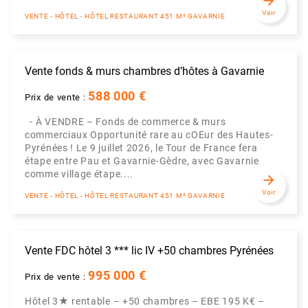
arrow_forward
Voir
VENTE - HÔTEL - HÔTEL RESTAURANT 451 M² GAVARNIE
Vente fonds & murs chambres d’hôtes à Gavarnie
588 000 €
Prix de vente :
- À VENDRE – Fonds de commerce & murs
commerciaux Opportunité rare au cOEur des Hautes-
Pyrénées ! Le 9 juillet 2026, le Tour de France fera
étape entre Pau et Gavarnie-Gèdre, avec Gavarnie
comme village étape....
arrow_forward
Voir
VENTE - HÔTEL - HÔTEL RESTAURANT 451 M² GAVARNIE
Vente FDC hôtel 3 *** lic IV +50 chambres Pyrénées
995 000 €
Prix de vente :
Hôtel 3★ rentable – +50 chambres – EBE 195 K€ –