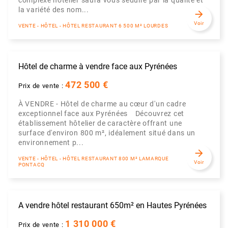
complexe hôtelier saura vous séduire par la qualité et
la variété des nom...
arrow_forward
Voir
VENTE - HÔTEL - HÔTEL RESTAURANT 6 500 M² LOURDES
Hôtel de charme à vendre face aux Pyrénées
472 500 €
Prix de vente :
À VENDRE - Hôtel de charme au cœur d'un cadre
exceptionnel face aux Pyrénées Découvrez cet
établissement hôtelier de caractère offrant une
surface d'environ 800 m², idéalement situé dans un
environnement p...
arrow_forward
VENTE - HÔTEL - HÔTEL RESTAURANT 800 M² LAMARQUE
Voir
PONTACQ
A vendre hôtel restaurant 650m² en Hautes Pyrénées
1 310 000 €
Prix de vente :