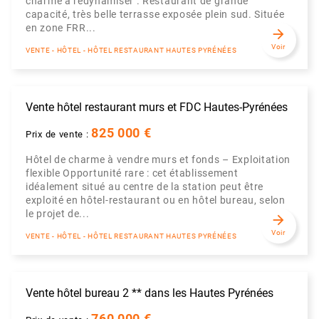
charme à redynamiser . Restaurant de grande
capacité, très belle terrasse exposée plein sud. Située
en zone FRR...
arrow_forward
Voir
VENTE - HÔTEL - HÔTEL RESTAURANT HAUTES PYRÉNÉES
Vente hôtel restaurant murs et FDC Hautes-Pyrénées
825 000 €
Prix de vente :
Hôtel de charme à vendre murs et fonds – Exploitation
flexible Opportunité rare : cet établissement
idéalement situé au centre de la station peut être
exploité en hôtel-restaurant ou en hôtel bureau, selon
le projet de...
arrow_forward
Voir
VENTE - HÔTEL - HÔTEL RESTAURANT HAUTES PYRÉNÉES
Vente hôtel bureau 2 ** dans les Hautes Pyrénées