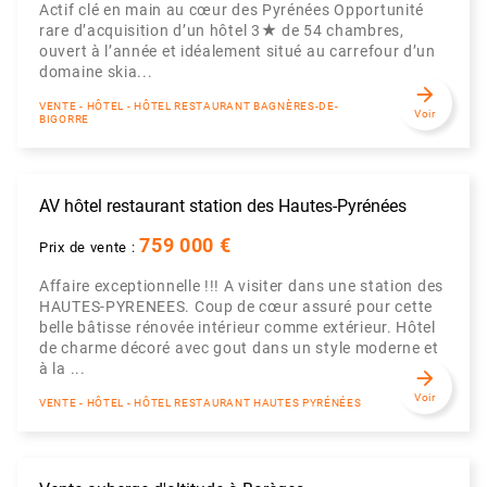
Actif clé en main au cœur des Pyrénées Opportunité
rare d’acquisition d’un hôtel 3★ de 54 chambres,
ouvert à l’année et idéalement situé au carrefour d’un
domaine skia...
arrow_forward
VENTE - HÔTEL - HÔTEL RESTAURANT BAGNÈRES-DE-
Voir
BIGORRE
AV hôtel restaurant station des Hautes-Pyrénées
759 000 €
Prix de vente :
Affaire exceptionnelle !!! A visiter dans une station des
HAUTES-PYRENEES. Coup de cœur assuré pour cette
belle bâtisse rénovée intérieur comme extérieur. Hôtel
de charme décoré avec gout dans un style moderne et
à la ...
arrow_forward
Voir
VENTE - HÔTEL - HÔTEL RESTAURANT HAUTES PYRÉNÉES