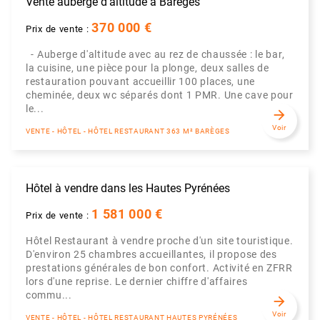
Vente auberge d'altitude à Barèges
370 000 €
Prix de vente :
- Auberge d'altitude avec au rez de chaussée : le bar,
la cuisine, une pièce pour la plonge, deux salles de
restauration pouvant accueillir 100 places, une
cheminée, deux wc séparés dont 1 PMR. Une cave pour
le...
arrow_forward
Voir
VENTE - HÔTEL - HÔTEL RESTAURANT 363 M² BARÈGES
Hôtel à vendre dans les Hautes Pyrénées
1 581 000 €
Prix de vente :
Hôtel Restaurant à vendre proche d'un site touristique.
D'environ 25 chambres accueillantes, il propose des
prestations générales de bon confort. Activité en ZFRR
lors d'une reprise. Le dernier chiffre d'affaires
commu...
arrow_forward
Voir
VENTE - HÔTEL - HÔTEL RESTAURANT HAUTES PYRÉNÉES