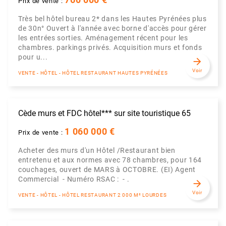
760 000 €
Prix de vente :
Très bel hôtel bureau 2* dans les Hautes Pyrénées plus
de 30n° Ouvert à l'année avec borne d'accès pour gérer
les entrées sorties. Aménagement récent pour les
chambres. parkings privés. Acquisition murs et fonds
pour u...
arrow_forward
Voir
VENTE - HÔTEL - HÔTEL RESTAURANT HAUTES PYRÉNÉES
Cède murs et FDC hôtel*** sur site touristique 65
1 060 000 €
Prix de vente :
Acheter des murs d'un Hôtel /Restaurant bien
entretenu et aux normes avec 78 chambres, pour 164
couchages, ouvert de MARS à OCTOBRE. (EI) Agent
Commercial - Numéro RSAC : - .
arrow_forward
Voir
VENTE - HÔTEL - HÔTEL RESTAURANT 2 000 M² LOURDES