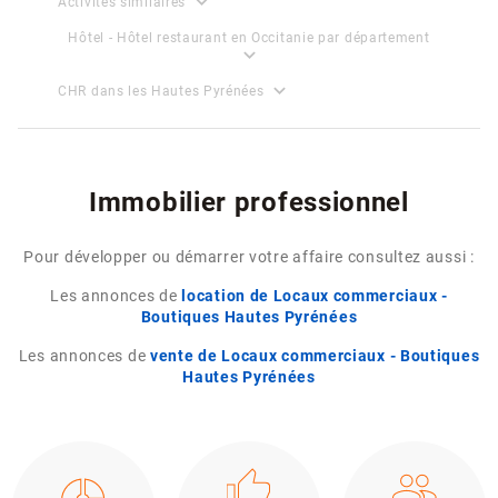
expand_more
Activités similaires
Hôtel - Hôtel restaurant en Occitanie par département
expand_more
expand_more
CHR dans les Hautes Pyrénées
Immobilier professionnel
Pour développer ou démarrer votre affaire consultez aussi :
Les annonces de
location de Locaux commerciaux -
Boutiques Hautes Pyrénées
Les annonces de
vente de Locaux commerciaux - Boutiques
Hautes Pyrénées