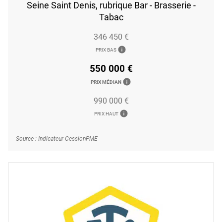
Seine Saint Denis, rubrique Bar - Brasserie -
Tabac
346 450 €
info
PRIX BAS
550 000 €
info
PRIX MÉDIAN
990 000 €
info
PRIX HAUT
Source : Indicateur CessionPME