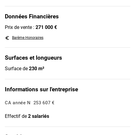
Données Financières
Prix de vente :
271 000 €
euro_symbol
Barème Honoraires
Surfaces et longueurs
Surface de
230 m²
Informations sur l'entreprise
CA année N
253 607 €
Effectif de
2 salariés