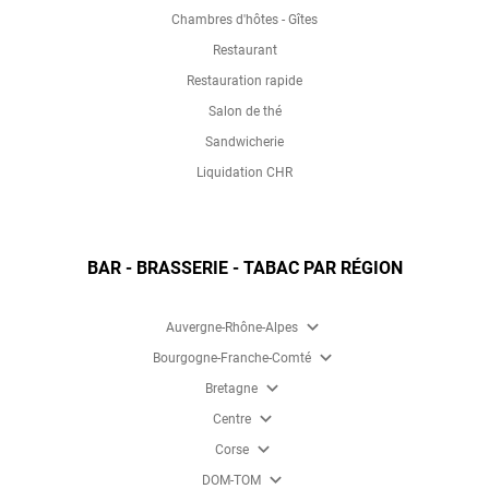
Chambres d'hôtes - Gîtes
Restaurant
Restauration rapide
Salon de thé
Sandwicherie
Liquidation CHR
BAR - BRASSERIE - TABAC PAR RÉGION
expand_more
Auvergne-Rhône-Alpes
expand_more
Bourgogne-Franche-Comté
expand_more
Bretagne
expand_more
Centre
expand_more
Corse
expand_more
DOM-TOM