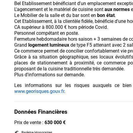
Bel Etablissement bénéficiant d'un emplacement excepti
L'agencement et le matériel de cuisine sont
aux normes
e
Le Mobilier de la salle et du bar sont en
bon état
.
Cet Etablissement, à la clientèle fidèle, bénéficie d'une ho
CA supérieur à 800.000 € hors période Covid.
Personnel compétant en poste.
Fermeture hebdomadaire hors saison + 3 semaines de c
Grand
logement
lumineux
de type F5 attenant avec 2 sal
Ce commerce permet de concilier confortablement vie prof
Grâce à sa situation géographique, ses locaux évolutif
places de stationnement à proximité, ce commerce p
proposant de la cuisine traditionnelle très demandée.
Plus d'informations sur demande.
Les informations sur les risques auxquels ce bien
www.georisques.gouv.fr
.
Données Financières
Prix de vente :
630 000 €
euro_symbol
Barème Honoraires