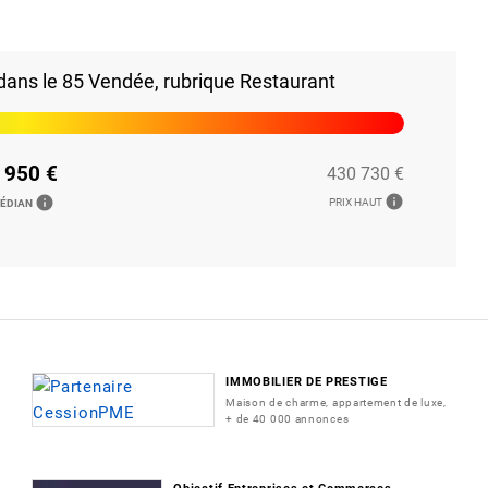
ans le 85 Vendée, rubrique Restaurant
 950 €
430 730 €
info
info
PRIX HAUT
MÉDIAN
IMMOBILIER DE PRESTIGE
Maison de charme, appartement de luxe,
+ de 40 000 annonces