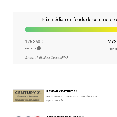
Prix médian en fonds de commerce d
272
175 360 €
info
PRIX BAS
PRIX 
Source : Indicateur CessionPME
RESEAU CENTURY 21
Entreprise et Commerce Consultez nos
opportunités