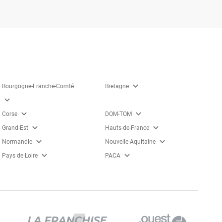
expand_more
Bourgogne-Franche-Comté
Bretagne
expand_more
expand_more
expand_more
Corse
DOM-TOM
expand_more
expand_more
Grand-Est
Hauts-de-France
expand_more
expand_more
Normandie
Nouvelle-Aquitaine
expand_more
expand_more
Pays de Loire
PACA