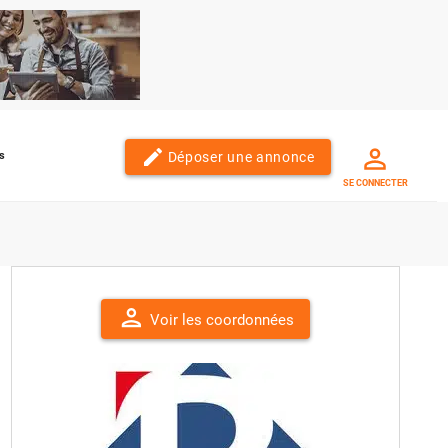
edit
Déposer une annonce
s
SE CONNECTER
person
Voir les coordonnées