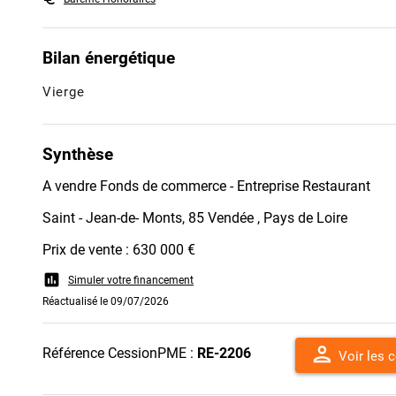
Bilan énergétique
Vierge
Synthèse
A vendre Fonds de commerce - Entreprise Restaurant
Saint - Jean-de- Monts, 85 Vendée , Pays de Loire
Prix de vente : 630 000 €
assessment
Simuler votre financement
Réactualisé le 09/07/2026
person
Référence CessionPME :
RE-2206
Voir les 