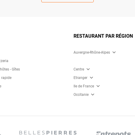
RESTAURANT PAR RÉGION
expand_more
Auvergne-Rhône-Alpes
zzeria
expand_more
ôtes - Gîtes
Centre
expand_more
 rapide
Etranger
expand_more
e
Ile de France
expand_more
Occitanie