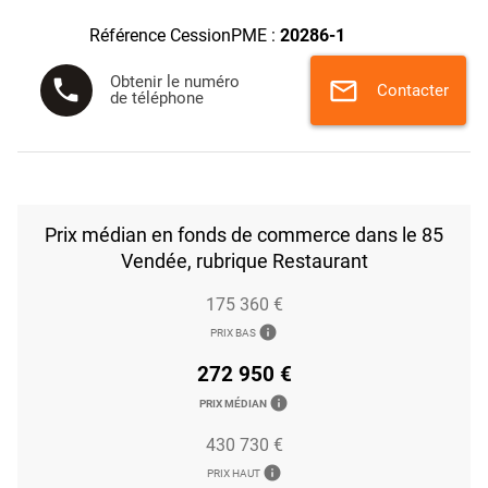
Référence CessionPME :
20286-1
Obtenir le numéro
phone
mail
Contacter
de téléphone
Prix médian en fonds de commerce dans le 85
Vendée, rubrique Restaurant
175 360 €
info
PRIX BAS
272 950 €
info
PRIX MÉDIAN
430 730 €
info
PRIX HAUT