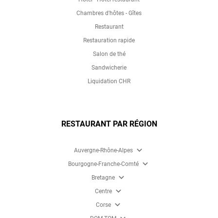
Chambres d'hôtes - Gîtes
Restaurant
Restauration rapide
Salon de thé
Sandwicherie
Liquidation CHR
RESTAURANT PAR RÉGION
expand_more
Auvergne-Rhône-Alpes
expand_more
Bourgogne-Franche-Comté
expand_more
Bretagne
expand_more
Centre
expand_more
Corse