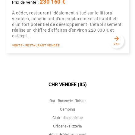
230 160 €
Prix de vente :
À céder, restaurant idéalement situé sur le littoral
vendéen, bénéficiant d'un emplacement attractif et
d'un fort potentiel de développement. L'établissement
réalise un chiffre d'affaires d'environ 220 000 € et
estexpl...
arrow_forward
Voir
VENTE - RESTAURANT VENDÉE
CHR VENDÉE (85)
Bar - Brasserie - Tabac
Camping
Club - discothèque
Crêperie - Pizzeria
Hôtel - Hôtel restaurant