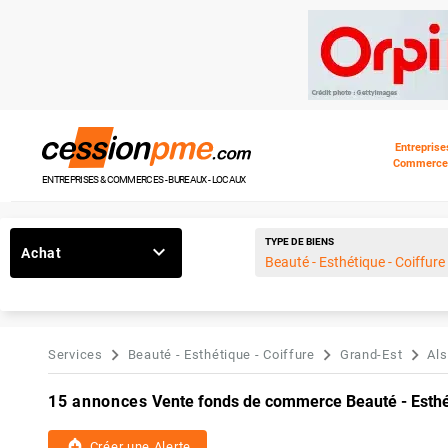
Entreprise
Commerce
ENTREPRISES & COMMERCES - BUREAUX - LOCAUX
TYPE DE BIENS
Achat
Services
Beauté - Esthétique - Coiffure
Grand-Est
Al
15 annonces
Vente fonds de commerce Beauté - Esthét
add_alert
Créer une Alerte