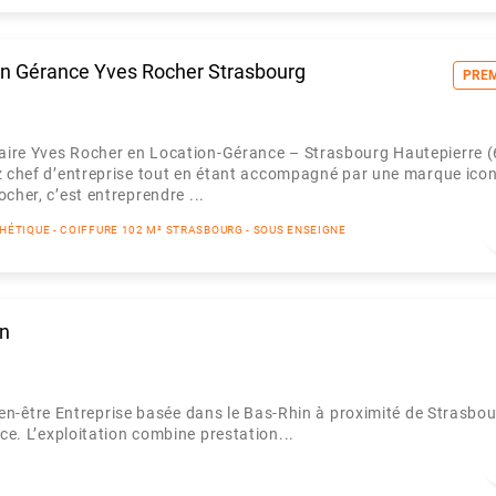
on Gérance Yves Rocher Strasbourg
PRE
aire Yves Rocher en Location-Gérance – Strasbourg Hautepierre (
z chef d’entreprise tout en étant accompagné par une marque ico
cher, c’est entreprendre ...
THÉTIQUE - COIFFURE 102 M² STRASBOURG - SOUS ENSEIGNE
in
être Entreprise basée dans le Bas-Rhin à proximité de Strasbou
ce. L’exploitation combine prestation...