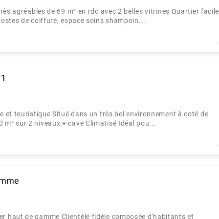
ès agréables de 69 m² en rdc avec 2 belles vitrines Quartier facil
ostes de coiffure, espace soins shampoin...
°1
et touristique Situé dans un très bel environnement à coté de
m² sur 2 niveaux + cave Climatisé Idéal pou...
gamme
r haut de gamme Clientèle fidèle composée d'habitants et