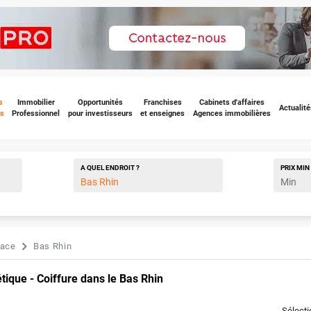
s
Immobilier
Opportunités
Franchises
Cabinets d'affaires
Actualité
s
Professionnel
pour investisseurs
et enseignes
Agences immobilières
A QUEL ENDROIT ?
PRIX
MIN
sace
Bas Rhin
ique - Coiffure dans le Bas Rhin
Sélect