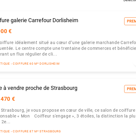
fure galerie Carrefour Dorlisheim
PRE
000 €
coiffure idéalement situé au cœur d’une galerie marchande Carrefo
uentée. Le centre compte une trentaine de commerces et bénéficie
ant un flux régulier de cli...
ÉTIQUE - COIFFURE 60 M² DORLISHEIM
re à vendre proche de Strasbourg
PRE
 470 €
Strasbourg, je vous propose en cœur de ville, ce salon de coiffure
onsable « Mon Coiffeur s'engage », 3 étoiles, la distinction la plu
2e...
ÉTIQUE - COIFFURE 87 M² STRASBOURG