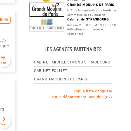
d'Entreprise
GRANDS MOULINS DE PARIS
N°1 de la transaction de fonds de
commerce en boulangerie
Cabinet de STRASBOURG
MIUM
Réseau MICHEL SIMOND + de 10
000 offres commerces et
entreprises
67)
nique
LES AGENCES PARTENAIRES
arrow_forward
CABINET MICHEL SIMOND STRASBOURG
Voir
CABINET FOLLIET
GRANDS MOULINS DE PARIS
Voir la liste complète
sur le département Bas Rhin (67)
rg,
arrow_forward
Voir