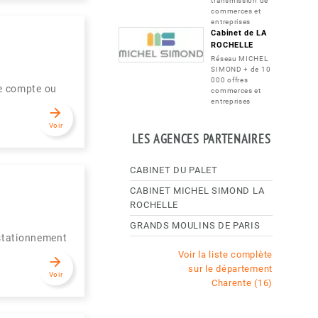
transmission de
commerces et
entreprises
Cabinet de LA
ROCHELLE
Réseau MICHEL
SIMOND + de 10
000 offres
re compte ou
commerces et
entreprises
arrow_forward
Voir
LES AGENCES PARTENAIRES
CABINET DU PALET
CABINET MICHEL SIMOND LA
ROCHELLE
GRANDS MOULINS DE PARIS
 stationnement
Voir la liste complète
arrow_forward
sur le département
Voir
Charente (16)