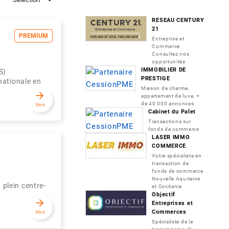
RESEAU CENTURY
21
PREMIUM
Entreprise et
Commerce
Consultez nos
opportunités
IMMOBILIER DE
S)
PRESTIGE
nationale en
Maison de charme,
arrow_forward
appartement de luxe, +
de 40 000 annonces
Voir
Cabinet du Palet
Transactions sur
fonds de commerce
LASER IMMO
COMMERCE
Votre spécialiste en
transaction de
fonds de commerce
Nouvelle Aquitaine
plein centre-
et Occitanie
Objectif
arrow_forward
Entreprises et
Commerces
Voir
Spécialiste de la