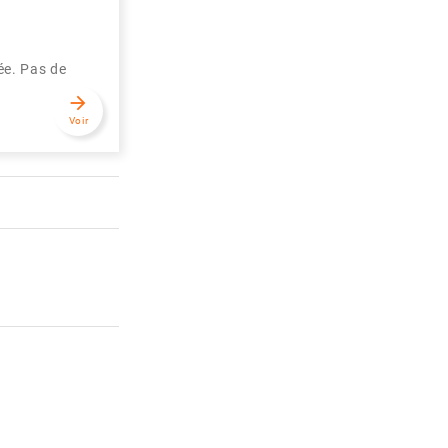
sée. Pas de
arrow_forward
Voir