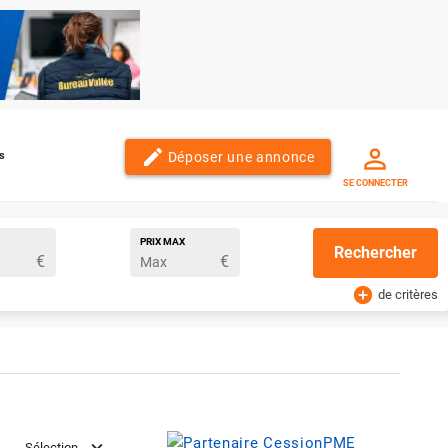
edit
Déposer une annonce
s
SE CONNECTER
PRIX MAX
Rechercher
€
€
add_circle
de critères
Sélection