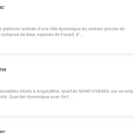
ac
ue piétonne animée d’une ville dynamique du secteur proche de
e compose de deux espaces de travail, d’...
ême
ssociables situés à Angoulême, quartier SAINT-CYBARD, sur un e
imité. Quartier dynamique avec fort ...
nac