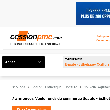
Entreprise
Commerce
ENTREPRISES & COMMERCES - BUREAUX - LOCAUX
TYPE DE BIENS
Achat
Services
Beauté - Esthétique - Coiffure
Nouvelle-Aquitai
7 annonces
Vente fonds de commerce Beauté - Esthéti
add_alert
Créer une Alerte