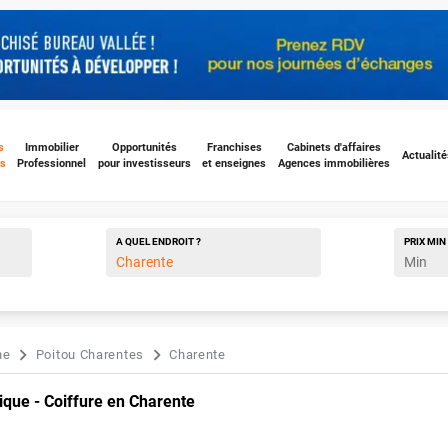
s
Immobilier
Opportunités
Franchises
Cabinets d'affaires
Actualité
s
Professionnel
pour investisseurs
et enseignes
Agences immobilières
A QUEL ENDROIT ?
PRIX
MIN
ne
Poitou Charentes
Charente
que - Coiffure en Charente