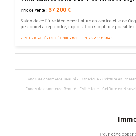
37 200 €
Prix de vente :
Salon de coiffure idéalement situé en centre-ville de Cog
personnel à reprendre, exploitation simplifiée possible d
VENTE - BEAUTÉ - ESTHÉTIQUE - COIFFURE 25 M² COGNAC
Fonds de commerce Beauté - Esthétique - Coiffure en Charen
Fonds de commerce Beauté - Esthétique - Coiffure en Nouve
Immob
Pour développer o