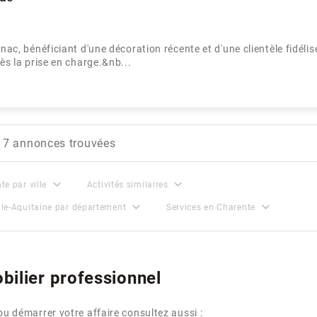
nac, bénéficiant d'une décoration récente et d'une clientèle fidéli
ès la prise en charge.&nb...
7 annonces trouvées
expand_more
expand_more
te par ville
Activités similaires
expand_more
expand_more
lle-Aquitaine par département
Services en Charente
ilier professionnel
u démarrer votre affaire consultez aussi :