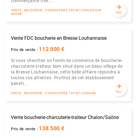
commerçante très...
arrow_forward
VENTE - BOUCHERIE - CHARCUTERIE 200 M² CHALON SUR
Voir
SAONE
Vente FDC boucherie en Bresse Louhannaise
112 000 €
Prix de vente :
Si vous cherchez un fonds de commerce de boucherie-
charcuterie-traiteur bien situé dans un beau village de
la Bresse Louhannaise, cette belle affaire répondra à
toutes vos attentes. Profitez de cet établissement
bénéfi...
arrow_forward
Voir
VENTE - BOUCHERIE - CHARCUTERIE 130 M² LOUHANS
Vente boucherie-charcuterie-traiteur Chalon/Saône
138 500 €
Prix de vente :