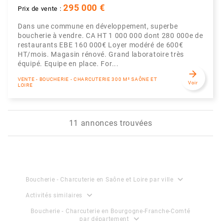
295 000 €
Prix de vente :
Dans une commune en développement, superbe
boucherie à vendre. CA HT 1 000 000 dont 280 000e de
restaurants EBE 160 000€ Loyer modéré de 600€
HT/mois. Magasin rénové. Grand laboratoire très
équipé. Equipe en place. For...
arrow_forward
VENTE - BOUCHERIE - CHARCUTERIE 300 M² SAÔNE ET
Voir
LOIRE
11 annonces trouvées
expand_more
Boucherie - Charcuterie en Saône et Loire par ville
expand_more
Activités similaires
Boucherie - Charcuterie en Bourgogne-Franche-Comté
expand_more
par département