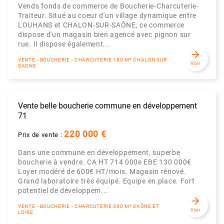
Vends fonds de commerce de Boucherie-Charcuterie-
Traiteur. Situé au coeur d'un village dynamique entre
LOUHANS et CHALON-SUR-SAÔNE, ce commerce
dispose d'un magasin bien agencé avec pignon sur
rue. Il dispose également...
arrow_forward
VENTE - BOUCHERIE - CHARCUTERIE 180 M² CHALON SUR
Voir
SAONE
Vente belle boucherie commune en développement
71
220 000 €
Prix de vente :
Dans une commune en développement, superbe
boucherie à vendre. CA HT 714 000e EBE 130 000€
Loyer modéré de 600€ HT/mois. Magasin rénové.
Grand laboratoire très équipé. Equipe en place. Fort
potentiel de développem...
arrow_forward
VENTE - BOUCHERIE - CHARCUTERIE 300 M² SAÔNE ET
Voir
LOIRE