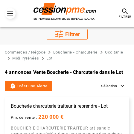
search
FILTRER
ENTREPRISES & COMMERCES - BUREAUX - LOCAUX
tune
Filtrer
Commerces / Négoce
Boucherie - Charcuterie
Occitanie
Midi Pyrénées
Lot
4 annonces
Vente Boucherie - Charcuterie dans le Lot
add_alert
Créer une Alerte
Sélection
Boucherie charcuterie traiteur à reprendre - Lot
220 000 €
Prix de vente :
BOUCHERIE CHARCUTERIE TRAITEUR artisanale
reconnue et appréciée, dans une commune dynamique