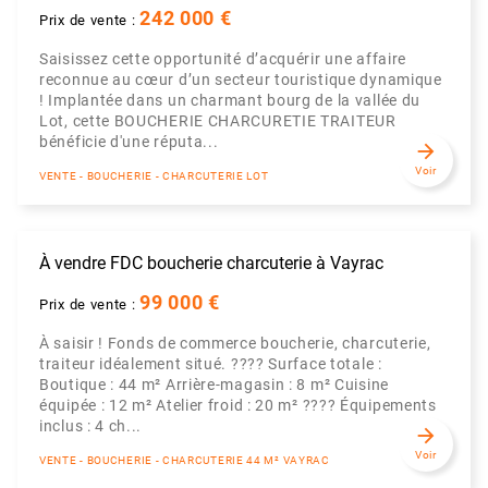
242 000 €
Prix de vente :
Saisissez cette opportunité d’acquérir une affaire
reconnue au cœur d’un secteur touristique dynamique
! Implantée dans un charmant bourg de la vallée du
Lot, cette BOUCHERIE CHARCURETIE TRAITEUR
bénéficie d'une réputa...
arrow_forward
Voir
VENTE - BOUCHERIE - CHARCUTERIE LOT
À vendre FDC boucherie charcuterie à Vayrac
99 000 €
Prix de vente :
À saisir ! Fonds de commerce boucherie, charcuterie,
traiteur idéalement situé. ???? Surface totale :
Boutique : 44 m² Arrière-magasin : 8 m² Cuisine
équipée : 12 m² Atelier froid : 20 m² ???? Équipements
inclus : 4 ch...
arrow_forward
Voir
VENTE - BOUCHERIE - CHARCUTERIE 44 M² VAYRAC