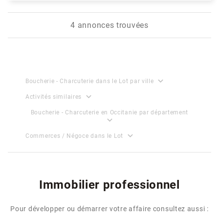
4 annonces trouvées
expand_more
Boucherie - Charcuterie dans le Lot par ville
expand_more
Activités similaires
Boucherie - Charcuterie en Occitanie par département
expand_more
expand_more
Commerces / Négoce dans le Lot
Immobilier professionnel
Pour développer ou démarrer votre affaire consultez aussi :