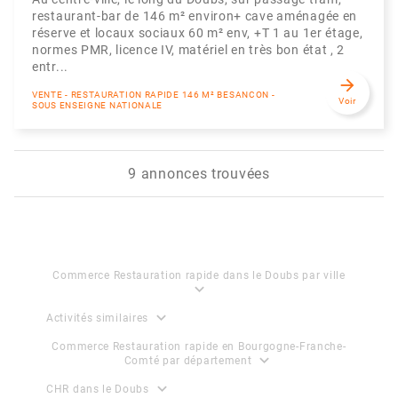
restaurant-bar de 146 m² environ+ cave aménagée en
réserve et locaux sociaux 60 m² env, +T 1 au 1er étage,
normes PMR, licence IV, matériel en très bon état , 2
entr...
arrow_forward
VENTE - RESTAURATION RAPIDE 146 M² BESANCON -
Voir
SOUS ENSEIGNE NATIONALE
9 annonces trouvées
Commerce Restauration rapide dans le Doubs par ville
expand_more
expand_more
Activités similaires
Commerce Restauration rapide en Bourgogne-Franche-
expand_more
Comté par département
expand_more
CHR dans le Doubs