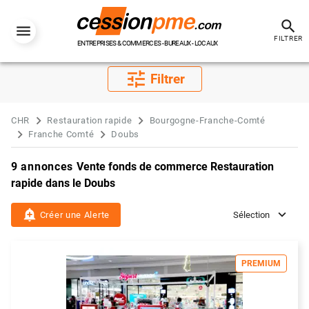
search
FILTRER
ENTREPRISES & COMMERCES - BUREAUX - LOCAUX
tune
Filtrer
CHR
Restauration rapide
Bourgogne-Franche-Comté
Franche Comté
Doubs
9 annonces
Vente fonds de commerce Restauration
rapide dans le Doubs
add_alert
Créer une Alerte
Sélection
PREMIUM