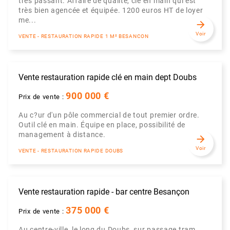
très passant. Affaire de qualité, clé en main qui est
très bien agencée et équipée. 1200 euros HT de loyer
me...
arrow_forward
Voir
VENTE - RESTAURATION RAPIDE 1 M² BESANCON
Vente restauration rapide clé en main dept Doubs
900 000 €
Prix de vente :
Au c?ur d'un pôle commercial de tout premier ordre.
Outil clé en main. Équipe en place, possibilité de
management à distance.
arrow_forward
Voir
VENTE - RESTAURATION RAPIDE DOUBS
Vente restauration rapide - bar centre Besançon
375 000 €
Prix de vente :
Au centre-ville, le long du Doubs, sur passage tram,