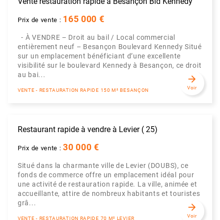
Vente restauration rapide à Besançon Bld Kennedy
165 000 €
Prix de vente :
- À VENDRE – Droit au bail / Local commercial
entièrement neuf – Besançon Boulevard Kennedy Situé
sur un emplacement bénéficiant d’une excellente
visibilité sur le boulevard Kennedy à Besançon, ce droit
au bai...
arrow_forward
Voir
VENTE - RESTAURATION RAPIDE 150 M² BESANÇON
Restaurant rapide à vendre à Levier ( 25)
30 000 €
Prix de vente :
Situé dans la charmante ville de Levier (DOUBS), ce
fonds de commerce offre un emplacement idéal pour
une activité de restauration rapide. La ville, animée et
accueillante, attire de nombreux habitants et touristes
grâ...
arrow_forward
Voir
VENTE - RESTAURATION RAPIDE 70 M² LEVIER