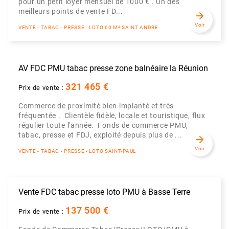
pour un petit loyer mensuel de 1000 € . Un des
meilleurs points de vente FD...
arrow_forward
Voir
VENTE - TABAC - PRESSE - LOTO 60 M² SAINT ANDRE
AV FDC PMU tabac presse zone balnéaire la Réunion
321 465 €
Prix de vente :
Commerce de proximité bien implanté et très
fréquentée . Clientèle fidèle, locale et touristique, flux
régulier toute l'année. Fonds de commerce PMU,
tabac, presse et FDJ, exploité depuis plus de ...
arrow_forward
Voir
VENTE - TABAC - PRESSE - LOTO SAINT-PAUL
Vente FDC tabac presse loto PMU à Basse Terre
137 500 €
Prix de vente :