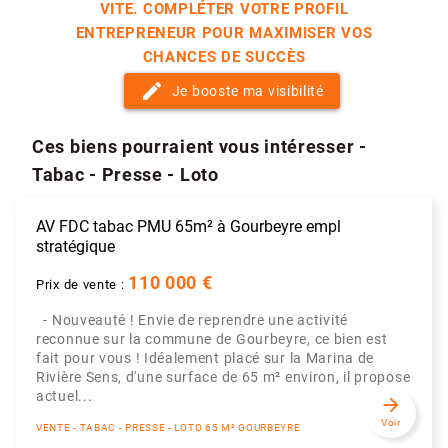
VITE. COMPLÉTER VOTRE PROFIL
ENTREPRENEUR POUR MAXIMISER VOS
CHANCES DE SUCCÈS
edit
Je booste ma visibilité
Ces biens pourraient vous intéresser -
Tabac - Presse - Loto
AV FDC tabac PMU 65m² à Gourbeyre empl
stratégique
110 000 €
Prix de vente :
- Nouveauté ! Envie de reprendre une activité
reconnue sur la commune de Gourbeyre, ce bien est
fait pour vous ! Idéalement placé sur la Marina de
Rivière Sens, d'une surface de 65 m² environ, il propose
actuel...
arrow_forward
Voir
VENTE - TABAC - PRESSE - LOTO 65 M² GOURBEYRE