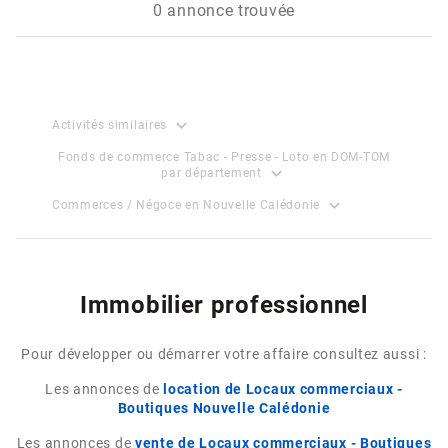
0 annonce trouvée
expand_more
Activités similaires
Fonds de commerce Tabac - Presse - Loto en DOM-TOM
expand_more
par département
expand_more
Commerces / Négoce en Nouvelle Calédonie
Immobilier professionnel
Pour développer ou démarrer votre affaire consultez aussi :
Les annonces de
location de Locaux commerciaux -
Boutiques Nouvelle Calédonie
Les annonces de
vente de Locaux commerciaux - Boutiques