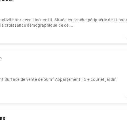
activité bar avec Licence III. Située en proche périphérie de Limog
 la croissance démographique de ce ...
e
ent Surface de vente de 50m² Appartement F5 + cour et jardin
res