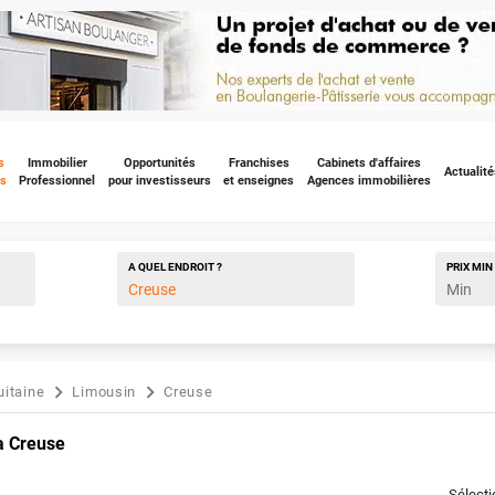
s
Immobilier
Opportunités
Franchises
Cabinets d'affaires
Actualité
s
Professionnel
pour investisseurs
et enseignes
Agences immobilières
A QUEL ENDROIT ?
PRIX
MIN
uitaine
Limousin
Creuse
a Creuse
Sélect