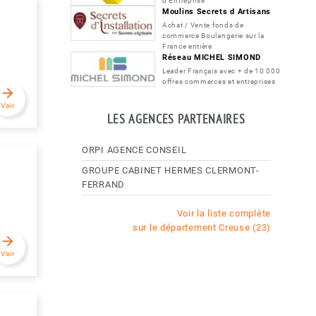
d'Entreprise
Moulins Secrets d Artisans
Achat / Vente fonds de
commerce Boulangerie sur la
France entière
Réseau MICHEL SIMOND
Leader Français avec + de 10 000
offres commerces et entreprises
arrow_forward
Voir
LES AGENCES PARTENAIRES
ORPI AGENCE CONSEIL
GROUPE CABINET HERMES CLERMONT-
FERRAND
Voir la liste complète
sur le département Creuse (23)
arrow_forward
Voir