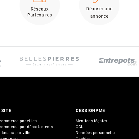
Déposer une
Réseaux
Partenaires
annonce
 SITE
CESSIONPME
commerce par villes
Mentions légales
commerce par départements
CGU
 locaux par ville
Données personnelles
 annonces
Cookies