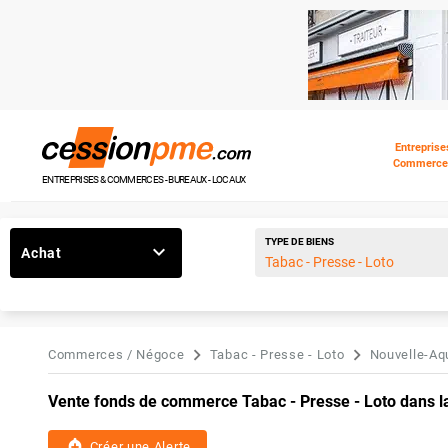
Entreprise
Commerce
ENTREPRISES & COMMERCES - BUREAUX - LOCAUX
TYPE DE BIENS
Achat
Commerces / Négoce
Tabac - Presse - Loto
Nouvelle-Aq
Vente fonds de commerce Tabac - Presse - Loto dans l
add_alert
Créer une Alerte