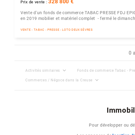
328 800 €
Prix de vente :
Vente d'un fonds de commerce TABAC PRESSE FDJ EPIC
en 2019 mobilier et matériel complet - fermé le dimanche 
VENTE - TABAC - PRESSE - LOTO DEUX SÈVRES
0 
expand_more
Activités similaires
Fonds de commerce Tabac - Pre
expand_more
Commerces / Négoce dans la Creuse
Immobil
Pour développer ou dém