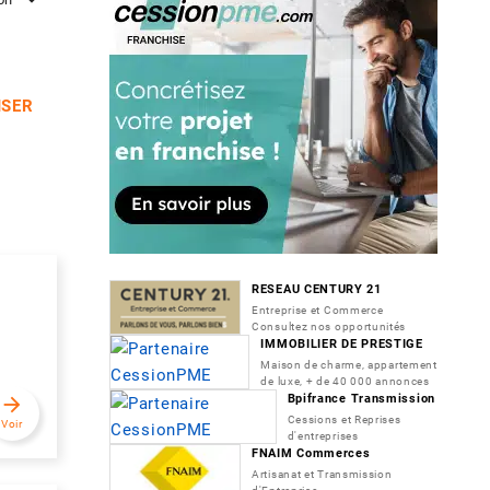
ISER
RESEAU CENTURY 21
Entreprise et Commerce
Consultez nos opportunités
IMMOBILIER DE PRESTIGE
Maison de charme, appartement
de luxe, + de 40 000 annonces
Bpifrance Transmission
arrow_forward
Cessions et Reprises
Voir
d'entreprises
FNAIM Commerces
Artisanat et Transmission