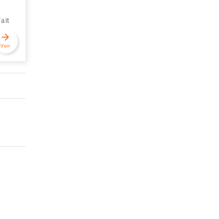
ait
arrow_forward
Voir