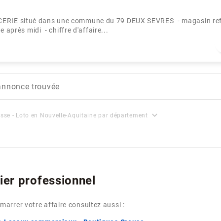
ERIE situé dans une commune du 79 DEUX SEVRES - magasin ref
après midi - chiffre d'affaire...
annonce trouvée
expand_more
sse - Loto en Nouvelle-Aquitaine par département
ier professionnel
arrer votre affaire consultez aussi :