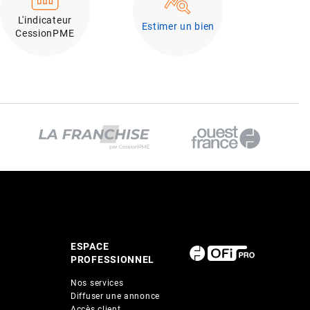
L'indicateur
Estimer un bien
CessionPME
ESPACE
PROFESSIONNEL
Nos services
Diffuser une annonce
Accès client