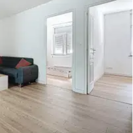
, Banques, Restaurants, Médecins, Bowling Quai 121, etc.), des
iat de Police,), des transports en communs gratuits (bus).
 à me contacter. Les honoraires sont à la charge du vendeur.
elon une méthode valable mais non fiable et non-opposable.
Les informations sur les risques auxquels ce bien est exposé sont disponibles sur le site Géorisques : georisques. gouv. fr.
(RSAC N°433 657 764 - Greffe de DOUAI) Entrepreneur Individuel à Responsabilité Limitée - Réf.960495