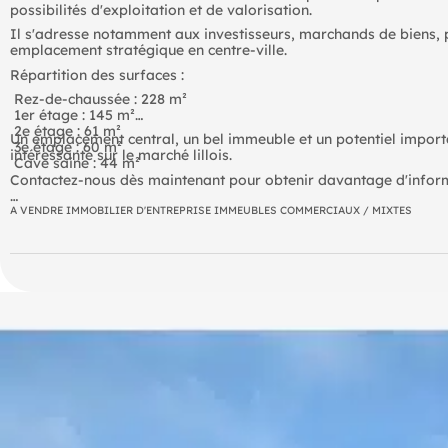
possibilités d'exploitation et de valorisation.
Il s'adresse notamment aux investisseurs, marchands de biens, p
emplacement stratégique en centre-ville.
Répartition des surfaces :
 Rez-de-chaussée : 228 m²
 1er étage : 145 m²
 2e étage : 61 m²
Un emplacement central, un bel immeuble et un potentiel importa
 3e étage : 60 m²
intéressante sur le marché lillois.
 Cave saine : 44 m²
Contactez-nous dès maintenant pour obtenir davantage d'informa
Une opportunité rare à Lille Centre à ne pas manquer !
A VENDRE IMMOBILIER D'ENTREPRISE IMMEUBLES COMMERCIAUX / MIXTES
- Prix de vente : 1309250 € TTC F.A.I
- Taxe foncière : 11783 € Preneur