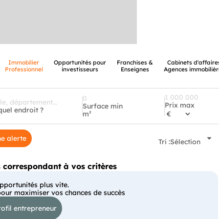
Immobilier
Opportunités pour
Franchises &
Cabinets d'affaire
Professionnel
investisseurs
Enseignes
Agences immobilièr
Prix max
Surface min
quel endroit ?
m²
e alerte
Tri :
Sélection
correspondant à vos critères
portunités plus vite.
pour maximiser vos chances de succès
ofil entrepreneur