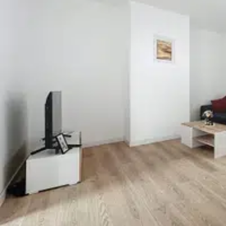
- de toutes commodités (Supermarchés, Boulangeries, Pâtisseries
services publics (La Poste, Sous-Préfecture de Douai, Commissar
Pour plus de renseignements, organiser une visite, n'hésitez-pas
Le Diagnostic de Performance Énergétique(DPE) a été réalisé s