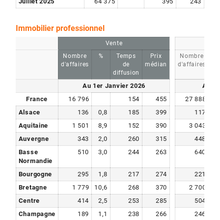
Juillet 2025
64 375
395
243
Immobilier professionnel
Vente
Nombre
%
Temps
Prix
Nombre
d'affaires
de
médian
d'affaires
diffusion
Au 1er Janvier 2026
Au 1e
France
16 796
154
455
27 888
Alsace
136
0,8
185
399
117
0
Aquitaine
1 501
8,9
152
390
3 043
10
Auvergne
343
2,0
260
315
448
1
Basse
510
3,0
244
263
640
2
Normandie
Bourgogne
295
1,8
217
274
221
0
Bretagne
1 779
10,6
268
370
2 700
9
Centre
414
2,5
253
285
504
1
Champagne
189
1,1
238
266
246
0