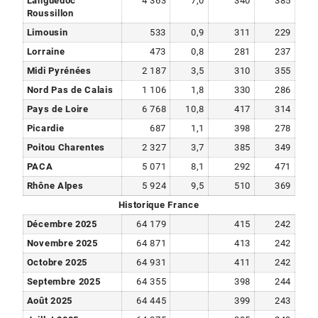
Languedoc
4 363
7,0
340
385
Roussillon
Limousin
533
0,9
311
229
Lorraine
473
0,8
281
237
Midi Pyrénées
2 187
3,5
310
355
Nord Pas de Calais
1 106
1,8
330
286
Pays de Loire
6 768
10,8
417
314
Picardie
687
1,1
398
278
Poitou Charentes
2 327
3,7
385
349
PACA
5 071
8,1
292
471
Rhône Alpes
5 924
9,5
510
369
Historique France
Décembre 2025
64 179
415
242
Novembre 2025
64 871
413
242
Octobre 2025
64 931
411
242
Septembre 2025
64 355
398
244
Août 2025
64 445
399
243