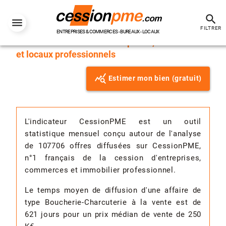
search
L'indicateur CessionPME du 1er Janvier 2026,
FILTRER
ENTREPRISES & COMMERCES - BUREAUX - LOCAUX
Météo de la cession d'entreprises, commerces
et locaux professionnels
Estimer mon bien (gratuit)
L'indicateur CessionPME est un outil
statistique mensuel conçu autour de l'analyse
de 107706 offres diffusées sur CessionPME,
n°1 français de la cession d'entreprises,
commerces et immobilier professionnel.
Le temps moyen de diffusion d'une affaire de
type Boucherie-Charcuterie à la vente est de
621 jours pour un prix médian de vente de 250