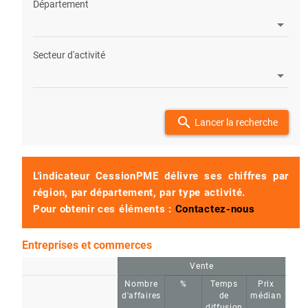
Département
Secteur d'activité
search
Lancer la recherche
L'indicateur CessionPME délivre ses chiffres par
région, par département, par type activité.
Pour obtenir ces éléments :
Contactez-nous
Entreprises et commerces
Vente
Nombre
%
Temps
Prix
d'affaires
de
médian
diffusion