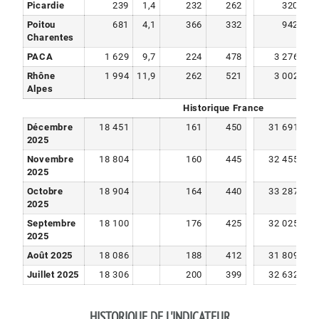
Picardie
239
1,4
232
262
320
1
Poitou
681
4,1
366
332
942
3
Charentes
PACA
1 629
9,7
224
478
3 276
11
Rhône
1 994
11,9
262
521
3 002
10
Alpes
Historique France
Décembre
18 451
161
450
31 691
2025
Novembre
18 804
160
445
32 455
2025
Octobre
18 904
164
440
33 287
2025
Septembre
18 100
176
425
32 025
2025
Août 2025
18 086
188
412
31 809
Juillet 2025
18 306
200
399
32 632
HISTORIQUE DE L'INDICATEUR