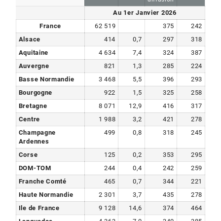
Au 1er Janvier 2026
France
62 519
375
242
Alsace
414
0,7
297
318
Aquitaine
4 634
7,4
324
387
Auvergne
821
1,3
285
224
Basse Normandie
3 468
5,5
396
293
Bourgogne
922
1,5
325
258
Bretagne
8 071
12,9
416
317
Centre
1 988
3,2
421
278
Champagne
499
0,8
318
245
Ardennes
Corse
125
0,2
353
295
DOM-TOM
244
0,4
242
259
Franche Comté
465
0,7
344
221
Haute Normandie
2 301
3,7
435
278
Ile de France
9 128
14,6
374
464