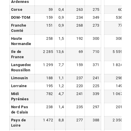
Ardennes
Corse
59
0,4
263
275
60
0
DOM-TOM
159
0,9
234
349
536
1
Franche
151
0,9
268
273
77
0
Comté
Haute
258
1,5
192
300
308
1
Normandie
Ile de
2 285
13,6
69
710
5 559
19
France
Languedoc
1 299
7,7
159
371
1 824
6
Roussillon
Limousin
188
1,1
237
241
298
1
Lorraine
195
1,2
220
225
149
0
Midi
782
4,7
241
339
1 067
3
Pyrénées
Nord Pas
238
1,4
235
297
201
0
de Calais
Pays de
1 472
8,8
277
388
2 350
8
Loire