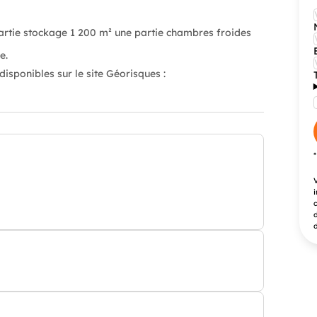
partie stockage 1 200 m² une partie chambres froides
e.
isponibles sur le site Géorisques :
V
i
c
d
d