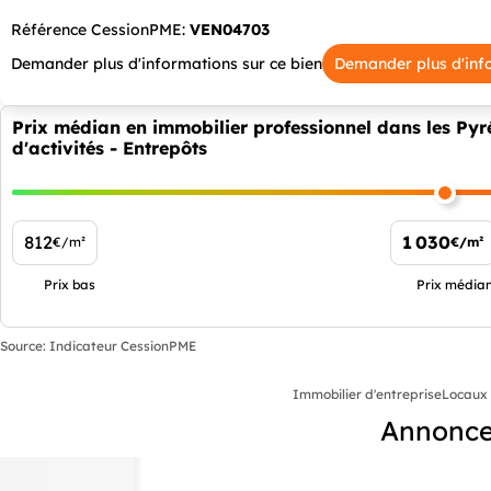
Référence CessionPME:
VEN04703
Demander plus d'informations sur ce bien
Demander plus d'inf
Prix médian en immobilier professionnel dans les Pyr
d'activités - Entrepôts
812
1 030
€/m²
€/m²
Prix bas
Prix média
Source: Indicateur CessionPME
Immobilier d'entreprise
Locaux 
Annonces