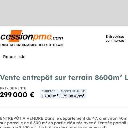
Entreprises
commerces
Retour liste
Vente entrepôt sur terrain 8600m² 
PRIX DE VENTE
SURFACE
MONTANT AU M²
299 000 €
1 700 m²
175,88 €/m²
ENTREPÔT A VENDRE Dans le département du 47, à environ 40mn 
sur parcelle de 8 600 m² en partie clôturée avec à l'entrée portai
d'environ 2 300 m² . Le bâti se décompose comme suit: