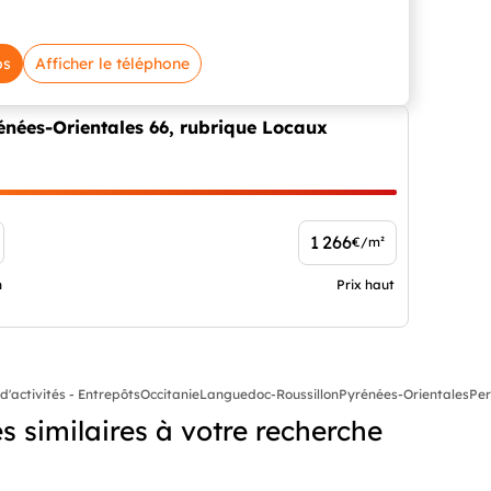
os
Afficher le téléphone
énées-Orientales 66, rubrique Locaux
1 266
€/m²
n
Prix haut
d'activités - Entrepôts
Occitanie
Languedoc-Roussillon
Pyrénées-Orientales
Per
 similaires à votre recherche