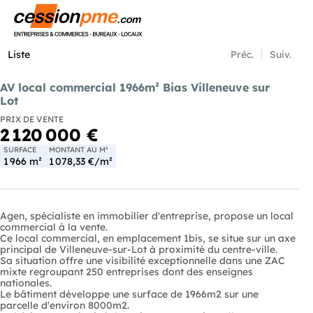
Menu
Liste
Préc.
Suiv.
AV local commercial 1966m² Bias Villeneuve sur
Lot
PRIX DE VENTE
2 120 000 €
SURFACE
MONTANT AU M²
1 966 m²
1 078,33 €/m²
Agen, spécialiste en immobilier d'entreprise, propose un local
commercial à la vente.
Ce local commercial, en emplacement 1bis, se situe sur un axe
principal de Villeneuve-sur-Lot à proximité du centre-ville.
Sa situation offre une visibilité exceptionnelle dans une ZAC
mixte regroupant 250 entreprises dont des enseignes
nationales.
Le bâtiment développe une surface de 1966m2 sur une
parcelle d'environ 8000m2.