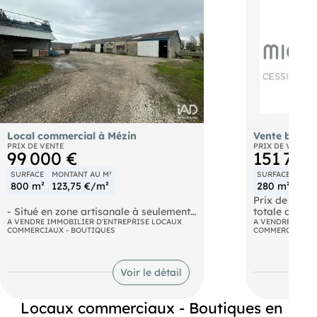
Local commercial à Mézin
Vente bouti
PRIX DE VENTE
PRIX DE VENTE
99 000 €
151 760
SURFACE
MONTANT AU M²
SURFACE
MONT
800 m²
123,75 €/m²
280 m²
542
Prix de murs
- Situé en zone artisanale à seulement
totale du loc
10 minutes de Nérac et à proximité des
A VENDRE IMMOBILIER D'ENTREPRISE LOCAUX
AGE038519
A VENDRE IMMOB
COMMERCIAUX - BOUTIQUES
COMMERCIAUX -
axes autoroutiers, ce bâtiment
professionnel d’environ 800 m² environ
offre un emplacement stratégique
adapté aux activités artisanales,
Voir le détail
industrielles ou de stockage. Implanté
sur un terrain d’environ 6 000 m²
environ, il bénéficie de vastes espaces
Locaux commerciaux - Boutiques en
extérieurs facilitant l’accès et les