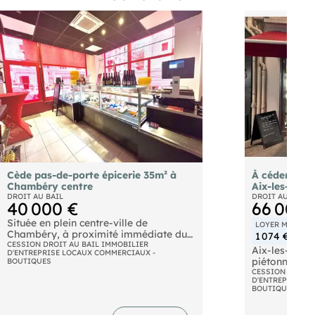
Cède pas-de-porte épicerie 35m² à
À céder DAB
Chambéry centre
Aix-les-Bain
DROIT AU BAIL
DROIT AU BAIL
40 000 €
66 000 
Située en plein centre-ville de
LOYER MENSUE
Chambéry, à proximité immédiate du
1 074 €
marché et au sein d'une rue
CESSION DROIT AU BAIL IMMOBILIER
Aix-les-Bains
D'ENTREPRISE LOCAUX COMMERCIAUX -
particulièrement passante, cette
piétonne trè
BOUTIQUES
charmante épicerie bénéficie d'un
au bail d'un 
CESSION DROIT 
emplacement stratégique en angle de
D'ENTREPRISE L
Grand linéair
BOUTIQUES
rue, offrant une excellente visibilité et
coulissante. 
un flux constant d'habitués comme de
quelques tabl
visiteurs.