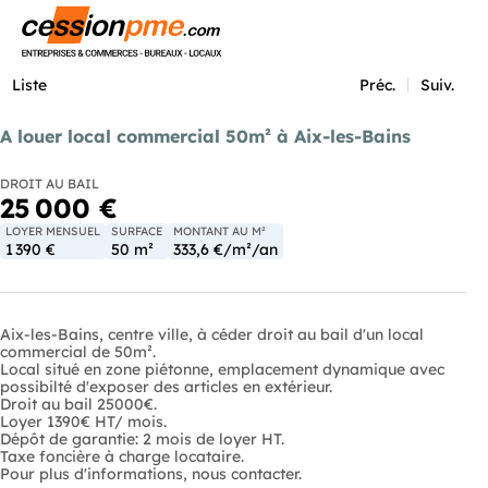
Menu
Liste
Préc.
Suiv.
A louer local commercial 50m² à Aix-les-Bains
DROIT AU BAIL
25 000 €
LOYER MENSUEL
SURFACE
MONTANT AU M²
1 390 €
50 m²
333,6 €/m²/an
Aix-les-Bains, centre ville, à céder droit au bail d'un local
commercial de 50m².
Local situé en zone piétonne, emplacement dynamique avec
possibilté d'exposer des articles en extérieur.
Droit au bail 25000€.
Loyer 1390€ HT/ mois.
Dépôt de garantie: 2 mois de loyer HT.
Taxe foncière à charge locataire.
Pour plus d'informations, nous contacter.