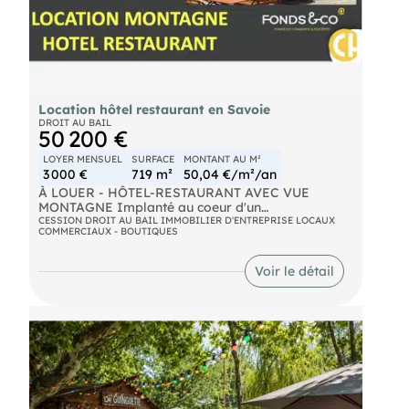
Location hôtel restaurant en Savoie
DROIT AU BAIL
50 200 €
LOYER MENSUEL
SURFACE
MONTANT AU M²
3 000 €
719 m²
50,04 €/m²/an
À LOUER - HÔTEL-RESTAURANT AVEC VUE
MONTAGNE Implanté au coeur d'un
environnement naturel recherché, cet hôtel-
CESSION DROIT AU BAIL IMMOBILIER D'ENTREPRISE LOCAUX
COMMERCIAUX - BOUTIQUES
restaurant offre un cadre de travail exceptionnel.
D'une surface commerciale d'environ 400 m²,
l'établissement se compose de 9 chambres, d'un
Voir le détail
appartement de fonction et d'un espace
restauration accueillant près de 50 couverts en
intérieur. À l'extérieur, une agréable terrasse
permet de recevoir jusqu'à 70 couverts, avec une
vue dégagée sur les montagnes. Location pure
avec un droit d'entrée de 40 000 Euros. Possibilité
d'acquisition des murs. Une affaire idéale pour un
professionnel souhaitant allier qualité de vie et
activité pérenne.