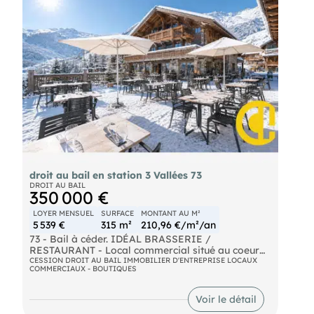
Prix : 29.500 € HT FAI
Pour plus de renseignements contactez * au
O7.65.21.84.85 Responsable de cette affaire et
spécialisée en transactions de fonds de commerce
, elle saura vous écouter, vous conseiller et vous
accompagner de A à Z dans votre projet.
*Agent commercial indépendant inscrite au
registre spécial des agents commerciaux de
Chambéry sous le numéro 792093460.
droit au bail en station 3 Vallées 73
DROIT AU BAIL
350 000 €
LOYER MENSUEL
SURFACE
MONTANT AU M²
5 539 €
315 m²
210,96 €/m²/an
73 - Bail à céder. IDÉAL BRASSERIE /
RESTAURANT - Local commercial situé au coeur
d'une station de renom du domaine des Les Trois
CESSION DROIT AU BAIL IMMOBILIER D'ENTREPRISE LOCAUX
COMMERCIAUX - BOUTIQUES
Vallées. Surface totale d'environ 200 m² + 115 m²
de terrasse privative. Locaux en angle bénéficiant
d'une très belle visibilité et de plus de 20 m de
Voir le détail
linéaire. Bail commercial de 2022 permettant