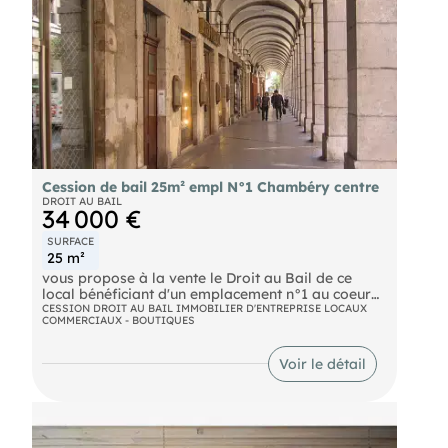
activité dans l'un des secteurs les plus attractifs de
Chambéry. Honoraires : 5 000  HT (11,11 %) inclus
charge acquéreur (40 000  hors honoraires)
Contact : Consultez égalemente : FORCAEPRISES
- Hugo-Raphaël PIRES Hugo-Raphaël - - Plus
d'informations sur (réf. 7300331587)
Cession de bail 25m² empl N°1 Chambéry centre
DROIT AU BAIL
34 000 €
SURFACE
25 m²
vous propose à la vente le Droit au Bail de ce
local bénéficiant d'un emplacement n°1 au coeur
de CHAMBERY.
CESSION DROIT AU BAIL IMMOBILIER D'ENTREPRISE LOCAUX
COMMERCIAUX - BOUTIQUES
Joli magasin d'une surface de près de 25 m² avec
un espace de vente, une réserve et wc.
Climatisation, petite terrasse.
Voir le détail
Faible loyer mensuel : 593 Euros (charges
comprises)
Bail récent 3-6-9, tous commerces sauf
restauration avec extraction
.