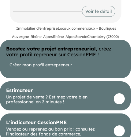
charges/mois Belle opportunité
- Annonce rédigée et publiée par un Agent
Voir le détail
Mandataire
-
Immobilier d'entreprise
Locaux commerciaux - Boutiques
Auvergne-Rhône-Alpes
Rhône-Alpes
Savoie
Chambéry (73000)
Boostez votre projet entrepreneurial,
créez
votre profil repreneur sur CessionPME !
Créer mon profil entrepreneur
Estimateur
Un projet de vente ? Estimez votre bien
professionnel en 2 minutes !
L'indicateur CessionPME
Vendez ou reprenez au bon prix : consultez
l’indicateur des fonds de commerce.