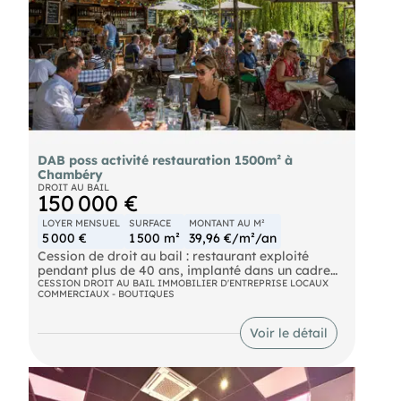
DAB poss activité restauration 1500m² à
Chambéry
DROIT AU BAIL
150 000 €
LOYER MENSUEL
SURFACE
MONTANT AU M²
5 000 €
1 500 m²
39,96 €/m²/an
Cession de droit au bail : restaurant exploité
pendant plus de 40 ans, implanté dans un cadre
naturel exceptionnel en Savoie. L'établissement,
CESSION DROIT AU BAIL IMMOBILIER D'ENTREPRISE LOCAUX
COMMERCIAUX - BOUTIQUES
installé dans un chalet authentique, dispose d'une
activité de loisirs complémentaire attenante
- un concept à fort potentiel touristique. Loyer : 5
Voir le détail
000 € HT/mois. Équipe à constituer. Matériel
complet et de qualité en place. Capacité
importante de places assises en extérieur. Idéal
pour y créer une guinguette, activité
principalement saisonnière. Prix de cession : 150