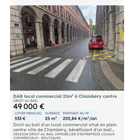
registre spécial des agents commerciaux de
Chambéry sous le numéro 792093460.
DAB local commercial 25m² à Chambéry centre
DROIT AU BAIL
49 000 €
LOYER MENSUEL
SURFACE
MONTANT AU M²
533 €
25 m²
255,84 €/m²/an
Droit au bail d'un local commercial situé en plein
centre ville de Chambéry, bénéficiant d'un bail
récent , tout commerce autorisé Loyer attractif
CESSION DROIT AU BAIL IMMOBILIER D'ENTREPRISE LOCAUX
COMMERCIAUX - BOUTIQUES
pour le secteur 533 €/mois + 60 € de