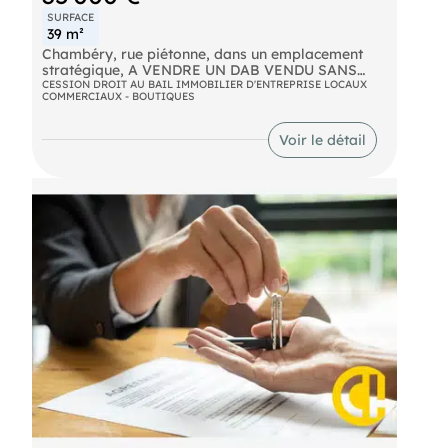
SURFACE
39 m²
Chambéry, rue piétonne, dans un emplacement
stratégique, A VENDRE UN DAB VENDU SANS
MATERIEL possible pour salon de thé, salon de
CESSION DROIT AU BAIL IMMOBILIER D'ENTREPRISE LOCAUX
COMMERCIAUX - BOUTIQUES
lecture.... LARGE POSSIBILITE de métier (sans
extraction) 40 m² en intérieur 15 places assises
possibles et 10 places en terrasse possibles. Loyer
Voir le détail
1100e HT charges 80 HT Laboratoire non équipé
d'une extraction Dérogation PMR. Vente suite à un
manque de temps pour suivre son activité
principale Honoraires : 5000 HT charge acquéreur
(30 000  hors honoraires)