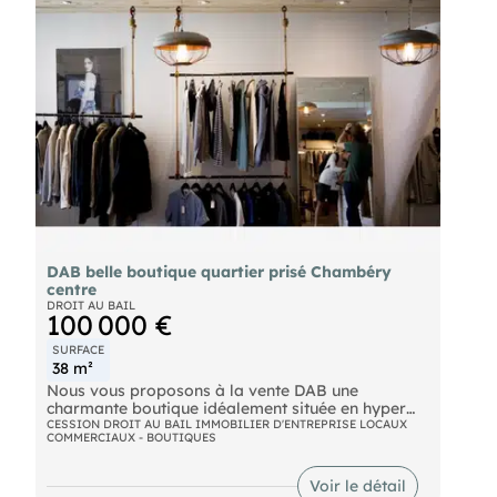
Prix de vente : 34 000 Euros honoraires charge
vendeur.
au ou .
Chargé d'affaires Indépendant spécialisé en
transactions commerciales. Mandat N° : 425999
Cette présente annonce a été rédigée sous la
responsabilité éditoriale de , 44 ALLÉE DES CINQ
CONTI, , .
- Le professionnel garantit et sécurise votre projet
immobilier.
(EI) Agent Commercial - - .
DAB belle boutique quartier prisé Chambéry
centre
DROIT AU BAIL
100 000 €
SURFACE
38 m²
Nous vous proposons à la vente DAB une
charmante boutique idéalement située en hyper
centre de Chambéry, dans le quartier très prisé de
CESSION DROIT AU BAIL IMMOBILIER D'ENTREPRISE LOCAUX
COMMERCIAUX - BOUTIQUES
la Fontaine des Éléphants. Caractéristiques de
l'affaire :  Activité établie depuis plus de 20 ans,
avec une excellente notoriété locale  Clientèle
Voir le détail