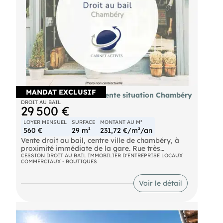
MANDAT EXCLUSIF
Local commercial excellente situation Chambéry
DROIT AU BAIL
29 500 €
LOYER MENSUEL
SURFACE
MONTANT AU M²
560 €
29 m²
231,72 €/m²/an
Vente droit au bail, centre ville de chambéry, à
proximité immédiate de la gare. Rue très
passante.
CESSION DROIT AU BAIL IMMOBILIER D'ENTREPRISE LOCAUX
COMMERCIAUX - BOUTIQUES
Excellente situation pour ce local traversant avec
WC et lave-mains. Actuellement agencé pour un
Voir le détail
salon d'esthétique
Tous commerces possible SAUF alimentaire
Loyer :560 € / mois