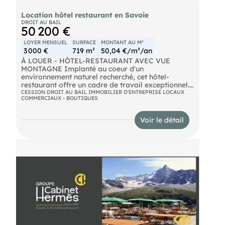
Location hôtel restaurant en Savoie
DROIT AU BAIL
50 200 €
LOYER MENSUEL
SURFACE
MONTANT AU M²
3 000 €
719 m²
50,04 €/m²/an
À LOUER - HÔTEL-RESTAURANT AVEC VUE
MONTAGNE Implanté au coeur d'un
environnement naturel recherché, cet hôtel-
restaurant offre un cadre de travail exceptionnel.
D'une surface commerciale d'environ 400 m²,
CESSION DROIT AU BAIL IMMOBILIER D'ENTREPRISE LOCAUX
COMMERCIAUX - BOUTIQUES
l'établissement se compose de 9 chambres, d'un
appartement de fonction et d'un espace
restauration accueillant près de 50 couverts en
Voir le détail
intérieur. À l'extérieur, une agréable terrasse
permet de recevoir jusqu'à 70 couverts, avec une
vue dégagée sur les montagnes. Location pure
avec un droit d'entrée de 40 000 Euros. Possibilité
d'acquisition des murs. Une affaire idéale pour un
professionnel souhaitant allier qualité de vie et
activité pérenne.