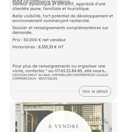
* Aucun investissement de travaux ;
food ou commerce tendance.
Secteur dynamique et attractif, apprécié d'une
* Cave de stockage ;
clientèle jeune, familiale et touristique.
* Loyer attractif : 750 € par mois.
Belle visibilité, fort potentiel de développement et
Une belle opportunité pour un professionnel
environnement commerçant recherché.
souhaitant développer un concept gourmand dans
Dossier et renseignements complémentaires sur
un secteur recherché du centre historique de
demande.
Chambéry.
Prix : 50.000 € net vendeur
Cette annonce référence 338385 vous est
Honoraires : 8.333,33 € HT
présentée par votre agent commercial (EI)
immatriculé au RSAC de CHAMBERY (73000) sous
le numéro 82772066500021.
Pour plus de renseignements ou organiser une
Prix du bien : 40 000,00 €
visite, contactez * au O7.65.21.84.85, elle saura
Les honoraires d'agence sont à la charge du
vous écouter, vous conseiller et vous
CESSION DROIT AU BAIL IMMOBILIER D'ENTREPRISE LOCAUX
vendeur.
COMMERCIAUX - BOUTIQUES
accompagner de A à Z dans votre projet.
Non soumis au DPE.
*Agent commercial indépendant inscrite au
Voir le détail
registre spécial des agents commerciaux de
Les informations sur les risques auxquels ce bien
Chambéry sous le numéro 792093460.
est exposé sont disponibles sur le site Géorisques :
https://www.georisques.gouv.fr