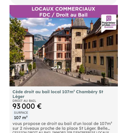
l'activité de restaurant, cave à vin. Licence IV.
Gaine d'extraction. Pas de travaux à prévoir. Le
prix de vente inclut le droit au bail, l'ensemble des
aménagements et du mobilier d'un restaurant haut
de gamme (100 couverts).
Cède droit au bail local 107m² Chambéry St
Léger
DROIT AU BAIL
93 000 €
SURFACE
107 m²
vous propose ce droit au bail d'un local de 107m²
sur 2 niveaux proche de la place St Léger. Belle
vitrine de 5m, accès PMR (RDC), cave. Chauffage
CESSION DROIT AU BAIL IMMOBILIER D'ENTREPRISE LOCAUX