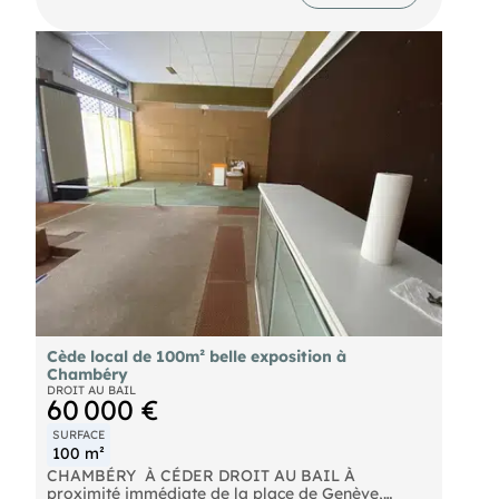
fidèle et touristique, régulière toute l'année  La
gérante, partant à la retraite, pourra assurer une
période d'accompagnement pour faciliter la
reprise Conditions financières :  Prix de vente : 100
000  TTC (honoraires inclus)  Prix hors honoraires :
91500   Honoraires d'agence : 8500  HT à la
charge de l'acquéreur)  Loyer mensuel : 1 810
charges comprises Possibilité d'acquérir le droit
au bail, toutes activités sauf restauration. Un très
bel emplacement, une affaire saine, idéale pour
une première installation ou un développement
d'activité. Contact ou
Cède local de 100m² belle exposition à
Chambéry
DROIT AU BAIL
60 000 €
SURFACE
100 m²
CHAMBÉRY  À CÉDER DROIT AU BAIL À
proximité immédiate de la place de Genève,