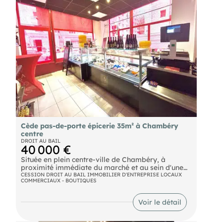
000 € honoraires inclus. Dossier remis sur
qualification uniquement.
Cède pas-de-porte épicerie 35m² à Chambéry
centre
DROIT AU BAIL
40 000 €
Située en plein centre-ville de Chambéry, à
proximité immédiate du marché et au sein d'une
rue particulièrement passante, cette charmante
CESSION DROIT AU BAIL IMMOBILIER D'ENTREPRISE LOCAUX
COMMERCIAUX - BOUTIQUES
épicerie bénéficie d'un emplacement stratégique
en angle de rue, offrant une excellente visibilité et
un flux constant d'habitués comme de visiteurs.
Voir le détail
Le local développe une surface d'environ 35 m²,