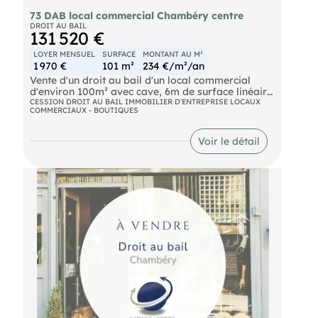
73 DAB local commercial Chambéry centre
DROIT AU BAIL
131 520 €
LOYER MENSUEL
SURFACE
MONTANT AU M²
1 970 €
101 m²
234 €/m²/an
Vente d'un droit au bail d'un local commercial
d'environ 100m² avec cave, 6m de surface linéaire
de vitrine. Rue passante du centre ville avec
CESSION DROIT AU BAIL IMMOBILIER D'ENTREPRISE LOCAUX
COMMERCIAUX - BOUTIQUES
places de parking à proximité. Actuellement
activité axée sur équipement de la personne.
Loyer annuel 23642EurosHT. 2100EurosHT de
Voir le détail
charges/an.