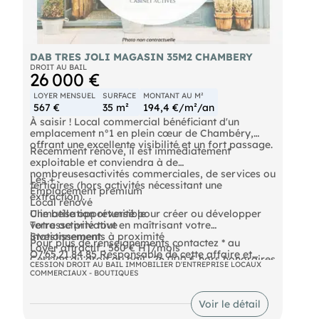
DAB TRES JOLI MAGASIN 35M2 CHAMBERY
DROIT AU BAIL
26 000 €
LOYER MENSUEL
SURFACE
MONTANT AU M²
567 €
35 m²
194,4 €/m²/an
À saisir ! Local commercial bénéficiant d'un
emplacement n°1 en plein cœur de Chambéry,
offrant une excellente visibilité et un fort passage.
Récemment rénové, il est immédiatement
exploitable et conviendra à de
nombreusesactivités commerciales, de services ou
Les + :
tertiaires (hors activités nécessitant une
Emplacement premium
extraction).
Local rénové
Climatisation réversible
Une belle opportunité pour créer ou développer
Terrasse privative
votre activité tout en maîtrisant votre
Stationnements à proximité
investissement.
Pour plus de renseignements contactez * au
Loyer attractif : 560 € HT/mois
O7.65.21.84.85 Responsable de cette affaire et
Cession du droit au bail : 26 000 € hors honoraires
spécialisée en transactions de fonds de commerce
CESSION DROIT AU BAIL IMMOBILIER D'ENTREPRISE LOCAUX
de cabinet (5 000 € HT).
COMMERCIAUX - BOUTIQUES
, elle saura vous écouter, vous conseiller et vous
accompagner de A à Z dans votre projet.
Voir le détail
*Agent commercial indépendant inscrite au