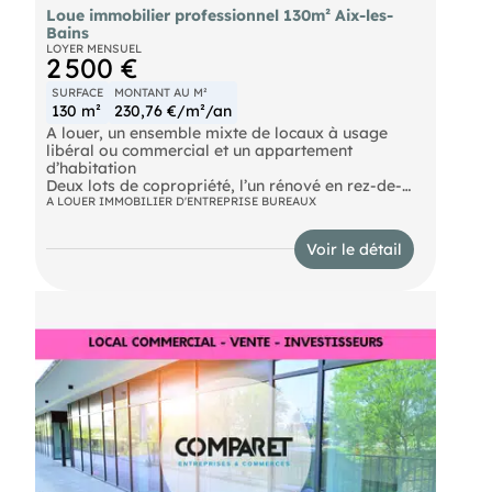
Loue immobilier professionnel 130m² Aix-les-
Bains
LOYER MENSUEL
2 500 €
SURFACE
MONTANT AU M²
130 m²
230,76 €/m²/an
A louer, un ensemble mixte de locaux à usage
libéral ou commercial et un appartement
d’habitation
Deux lots de copropriété, l’un rénové en rez-de-
chaussée avec possibilité d’extraction d’air, d’une
A LOUER IMMOBILIER D'ENTREPRISE BUREAUX
surface approximative totale de 75m2, l’autre à
usage d’habitation juste audessus au 1er étage,
Voir le détail
appartement de type 3 pièces, d’une surface
approximative de 60m2, au centre-ville d’Aix-les-
Bains : à louer pour 2 500 € par mois, hors
charges et taxes. Honoraires TTC : 10 800 €
Provision sur charges 100 € HT/mois,
régularisation annuelle. DPE en cours. Les
informations sur les risques auxquels ce bien est
exposé sont disponibles sur le site Géorisques :
https://www.georisques.gouv.fr.
Votre conseiller :