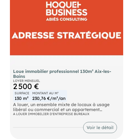
- CHAMBERY.
Loue immobilier professionnel 130m² Aix-les-
Bains
LOYER MENSUEL
2 500 €
SURFACE
MONTANT AU M²
130 m²
230,76 €/m²/an
A louer, un ensemble mixte de locaux à usage
libéral ou commercial et un appartement
d’habitation
A LOUER IMMOBILIER D'ENTREPRISE BUREAUX
Deux lots de copropriété, l’un rénové en rez-de-
chaussée avec possibilité d’extraction d’air, d’une
Voir le détail
surface approximative totale de 75m2, l’autre à
usage d’habitation juste audessus au 1er étage,