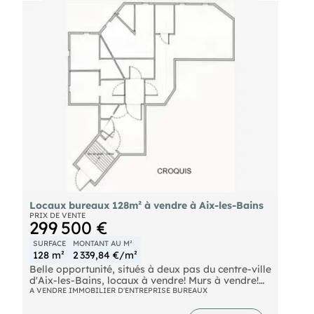
appartement de type 3 pièces, d’une surface
approximative de 60m2, au centre-ville d’Aix-les-
Bains : à louer pour 2 500 € par mois, hors
charges et taxes. Honoraires TTC : 10 800 €
Provision sur charges 100 € HT/mois,
régularisation annuelle. DPE en cours. Les
informations sur les risques auxquels ce bien est
exposé sont disponibles sur le site Géorisques :
https://www.georisques.gouv.fr.
Votre conseiller :
Agent commercial (Entreprise individuelle)
Locaux bureaux 128m² à vendre à Aix-les-Bains
PRIX DE VENTE
299 500 €
SURFACE
MONTANT AU M²
128 m²
2 339,84 €/m²
Belle opportunité, situés à deux pas du centre-ville
d'Aix-les-Bains, locaux à vendre! Murs à vendre!
A VENDRE IMMOBILIER D'ENTREPRISE BUREAUX
Appartement en rez-de-jardin d'une belle
copropriété composé de 4 belles pièces