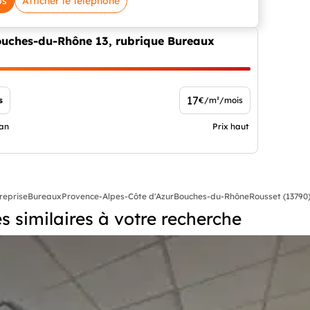
os
Afficher le téléphone
Bouches-du-Rhône 13, rubrique Bureaux
17
s
€/m²/mois
ian
Prix haut
reprise
Bureaux
Provence-Alpes-Côte d'Azur
Bouches-du-Rhône
Rousset (13790
 similaires à votre recherche