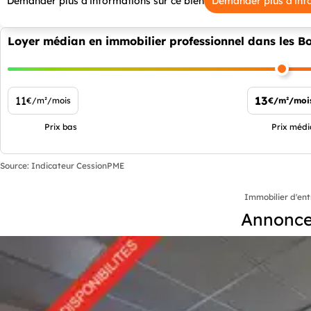
Demander plus d'informations sur ce bien
Demander plus d'inf
Loyer médian en immobilier professionnel dans les 
11
13
€/m²/mois
€/m²/moi
Prix bas
Prix méd
Source: Indicateur CessionPME
Immobilier d'ent
Annonces