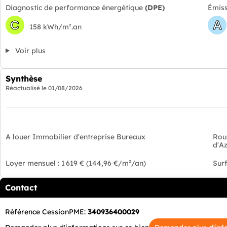
Diagnostic de performance énergétique
(DPE)
Émiss
C
A
158 kWh/m².an
Voir plus
Synthèse
Réactualisé le
01/08/2026
A louer Immobilier d'entreprise Bureaux
Rou
d'A
Loyer mensuel : 1 619 € (144,96 €/m²/an)
Surf
Contact
Référence CessionPME:
340936400029