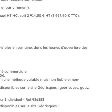
 et par virement).
uel HT HC, soit 2 914,50 € HT (3 497,40 € TTC).
isibles en semaine, dans les heures d'ouverture des
été commerciale.
0€.
on une méthode valable mais non fiable et non-
sur le site Géorisques : georisques. gouv.
(RSAC N°448 975 979 - Greffe de AIX EN PROVENCE) Entrepreneur Individuel - Réf.926253
isponibles sur le site Géorisques :