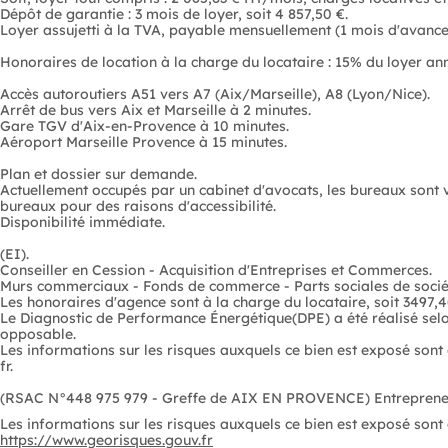
Dépôt de garantie : 3 mois de loyer, soit 4 857,50 €.
Loyer assujetti à la TVA, payable mensuellement (1 mois d'avance
Honoraires de location à la charge du locataire : 15% du loyer ann
Accès autoroutiers A51 vers A7 (Aix/Marseille), A8 (Lyon/Nice).
Arrêt de bus vers Aix et Marseille à 2 minutes.
Gare TGV d'Aix-en-Provence à 10 minutes.
Aéroport Marseille Provence à 15 minutes.
Plan et dossier sur demande.
Actuellement occupés par un cabinet d'avocats, les bureaux sont v
bureaux pour des raisons d'accessibilité.
Disponibilité immédiate.
(EI).
Conseiller en Cession - Acquisition d'Entreprises et Commerces.
Murs commerciaux - Fonds de commerce - Parts sociales de soci
Les honoraires d'agence sont à la charge du locataire, soit 3497,4
Le Diagnostic de Performance Énergétique(DPE) a été réalisé sel
opposable.
Les informations sur les risques auxquels ce bien est exposé sont disponibles 
fr.
Les informations sur les risques auxquels ce bien est exposé sont d
https://www.georisques.gouv.fr