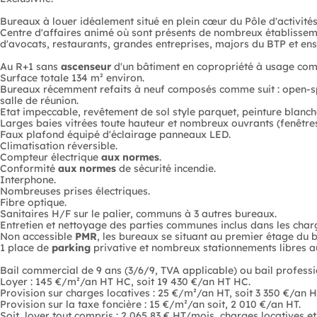
Bureaux à louer idéalement situé en plein cœur du Pôle d'activité
Centre d'affaires animé où sont présents de nombreux établissem
d'avocats, restaurants, grandes entreprises, majors du BTP et en
Au R+1 sans
ascenseur
d'un bâtiment en copropriété à usage com
Surface totale 134 m² environ.
Bureaux récemment refaits à neuf composés comme suit : open-s
salle de réunion.
Etat impeccable, revêtement de sol style parquet, peinture blanch
Larges baies vitrées toute hauteur et nombreux ouvrants (fenêtres
Faux plafond équipé d'éclairage panneaux LED.
Climatisation réversible.
Compteur électrique
aux normes
.
Conformité
aux normes
de sécurité incendie.
Interphone.
Nombreuses prises électriques.
Fibre optique.
Sanitaires H/F sur le palier, communs à 3 autres bureaux.
Entretien et nettoyage des parties communes inclus dans les char
Non accessible
PMR
, les bureaux se situant au premier étage du
1 place de
parking
privative et nombreux stationnements libres a
Bail commercial de 9 ans (3/6/9, TVA applicable) ou bail professio
Loyer : 145 €/m²/an HT HC, soit 19 430 €/an HT HC.
Provision sur charges locatives : 25 €/m²/an HT, soit 3 350 €/an H
Provision sur la taxe foncière : 15 €/m²/an soit, 2 010 €/an HT.
Soit, loyer tout compris : 2 065,83 € HT/mois, charges locatives e