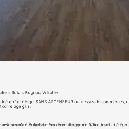
tiers Salon, Rognac, Vitrolles
 situé au 1er étage, SANS ASCENSEUR au-dessus de commerces, a
t carrelage gris.
ques menant à Salon-de-Provence, Rognac et Vitrolles.
ur les professionnels recherchant un espace fonctionnel et élégan