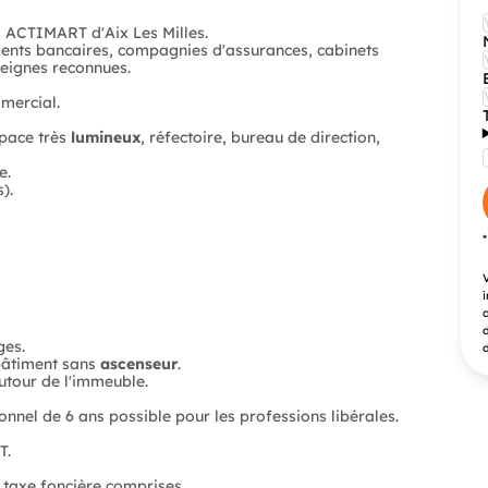
s ACTIMART d'Aix Les Milles.
ents bancaires, compagnies d'assurances, cabinets
seignes reconnues.
mercial.
pace très
lumineux
, réfectoire, bureau de direction,
e.
).
V
i
c
d
ges.
d
 bâtiment sans
ascenseur
.
utour de l'immeuble.
nnel de 6 ans possible pour les professions libérales.
T.
t taxe foncière comprises.