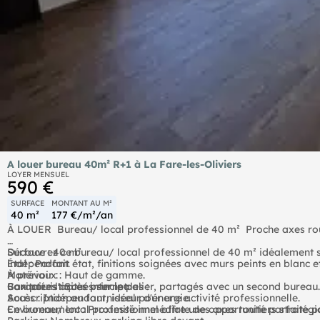
A louer bureau 40m² R+1 à La Fare-les-Oliviers
LOYER MENSUEL
590 €
SURFACE
MONTANT AU M²
40 m²
177 €/m²/an
À LOUER  Bureau/ local professionnel de 40 m²  Proche axes rou
Découvrez ce bureau/ local professionnel de 40 m² idéalement
Surface : 40 m²
indépendant.
État : Parfait état, finitions soignées avec murs peints en blanc e
Matériaux : Haut de gamme.
À prévoir :
Caractéristiques principales :
Sanitaires : Situés sur le palier, partagés avec un second bureau.
Box pour l'accès internet
Accès : Indépendant, idéal pour une activité professionnelle.
Souscription au fournisseur d'énergie.
Environnement : Proximité immédiate des axes routiers stratégi
Ce bureau/ local professionnel offre une opportunité parfaite po