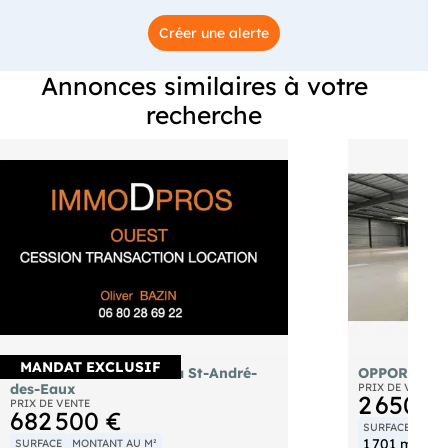
Créer une alerte
Annonces similaires à votre
recherche
MANDAT EXCLUSIF
AV local d'activité loué à St-André-
OPPORTUNI
des-Eaux
PRIX DE VENTE
2 650 0
PRIX DE VENTE
682 500 €
SURFACE
MON
1 701 m²
1 
SURFACE
MONTANT AU M²