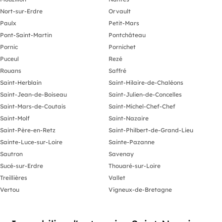
Nort-sur-Erdre
Orvault
Paulx
Petit-Mars
Pont-Saint-Martin
Pontchâteau
Pornic
Pornichet
Puceul
Rezé
Rouans
Saffré
Saint-Herblain
Saint-Hilaire-de-Chaléons
Saint-Jean-de-Boiseau
Saint-Julien-de-Concelles
Saint-Mars-de-Coutais
Saint-Michel-Chef-Chef
Saint-Molf
Saint-Nazaire
Saint-Père-en-Retz
Saint-Philbert-de-Grand-Lieu
Sainte-Luce-sur-Loire
Sainte-Pazanne
Sautron
Savenay
Sucé-sur-Erdre
Thouaré-sur-Loire
Treillières
Vallet
Vertou
Vigneux-de-Bretagne