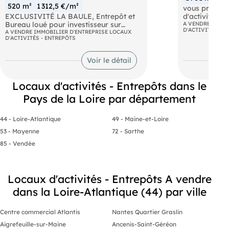
520 m²
1 312,5 €/m²
vous propose 
EXCLUSIVITÉ LA BAULE, Entrepôt et
d'activités d
Bureau loué pour investisseur sur
comprenant e
A VENDRE IMMOB
D'ACTIVITÉS - E
estimation à 7,17% de rentabilité acte
A VENDRE IMMOBILIER D'ENTREPRISE LOCAUX
d'entrepôt et
D'ACTIVITÉS - ENTREPÔTS
en main, Secteur Côtier de la presqu'ile
bureaux. Le 
Bauloise, côté Indsutrie et Artisanat,
électricité g
Bâtiment d'une surface totale de
sur la toiture
Voir le détail
520M2 comprenant Entrepot et
d'environ 3 5
bureaux pour moitié chacun environ,
en très bon état d'une ancienneté de 10
Bâtiment prin
Locaux d'activités - Entrepôts dans le
ans, isolé aménagé, fibré et sol propre,
Pays de la Loire par département
Bail neuf avec loyer de 48.000 € hors
- 298 m² de 
taxe ( valeur foncière très correcte de
fonctionnels
1250€ du M2), (valeur locative 45 à 55
44 - Loire-Atlantique
49 - Maine-et-Loire
000€ HT) PRIX AFFICHÉ HORS TAXE
- 918 m² de s
DE 682.500€ FAI dont Honoraires de
53 - Mayenne
72 - Sarthe
5% HT
- 2 portes se
85 - Vendée
Second bâtim
- 100 m² de 
Locaux d'activités - Entrepôts A vendre
- 385 m² de s
dans la Loire-Atlantique (44) par ville
- 1 porte sec
20 Stationne
Les deux bâti
Centre commercial Atlantis
Nantes Quartier Graslin
Porte sectio
Aigrefeuille-sur-Maine
Ancenis-Saint-Géréon
Terrain clos