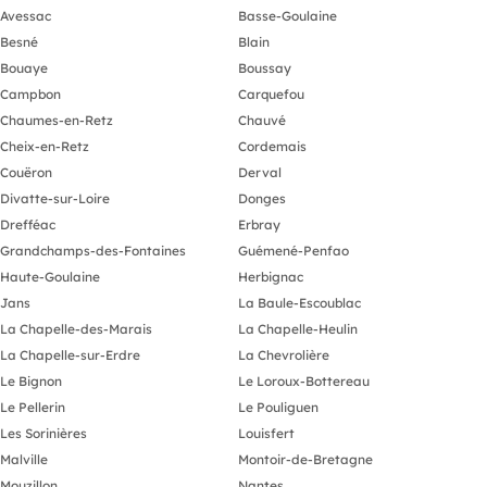
Alarme
Avessac
Basse-Goulaine
Puissance él
Besné
Blain
Situé en ZI 
proximité de
Bouaye
Boussay
Campbon
Carquefou
Prix de vente
Chaumes-en-Retz
Chauvé
Contact excl
Cheix-en-Retz
Cordemais
cabinet .
Couëron
Derval
Divatte-sur-Loire
Donges
Drefféac
Erbray
Grandchamps-des-Fontaines
Guémené-Penfao
Haute-Goulaine
Herbignac
Jans
La Baule-Escoublac
La Chapelle-des-Marais
La Chapelle-Heulin
La Chapelle-sur-Erdre
La Chevrolière
Le Bignon
Le Loroux-Bottereau
Le Pellerin
Le Pouliguen
Les Sorinières
Louisfert
Malville
Montoir-de-Bretagne
Mouzillon
Nantes