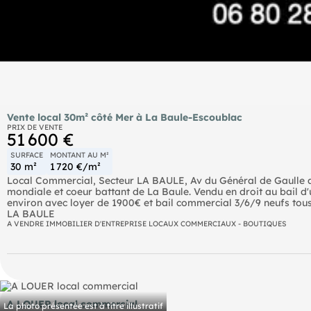
Vente local 30m² côté Mer à La Baule-Escoublac
PRIX DE VENTE
51 600 €
SURFACE
MONTANT AU M²
30 m²
1 720 €/m²
Local Commercial, Secteur LA BAULE, Av du Général de Gaulle a
mondiale et coeur battant de La Baule. Vendu en droit au bail d
environ avec loyer de 1900€ et bail commercial 3/6/9 neufs tou
LA BAULE
A VENDRE IMMOBILIER D'ENTREPRISE LOCAUX COMMERCIAUX - BOUTIQUES
A LOUER local commercial
La photo présentée est à titre illustratif