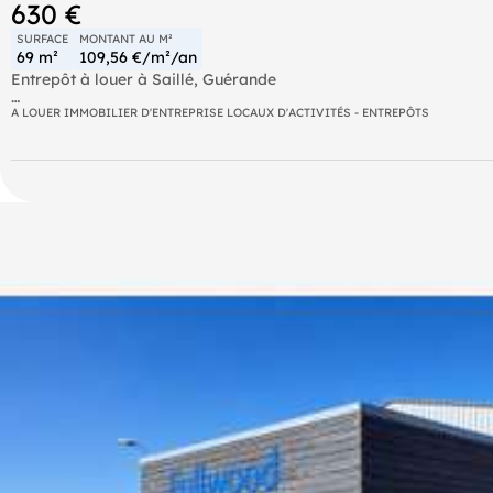
630 €
SURFACE
MONTANT AU M²
69 m²
109,56 €/m²/an
Entrepôt à louer à Saillé, Guérande
A LOUER IMMOBILIER D'ENTREPRISE LOCAUX D'ACTIVITÉS - ENTREPÔTS
Découvrez cet entrepôt d'environ 70 m², idéalement situé à proxi
visibilité pour votre activité.
Ce local se compose d'une grande pièce principalede 54 m², par
Une réserve de 7,2 m² et une entrée avec kitchenette de 6,5 m² c
apporte un confort supplémentaire.
Une place de parking privative est disponible devant le local, fac
À prévoir : quelques travaux de rafraîchissement pour personnali
Conditions locatives :