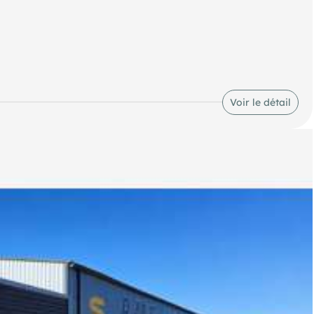
mité d'une route très fréquentée, offrant une excellente
Voir le détail
faite pour le stockage ou l'aménagement d'un espace de travail.
omplètent cet ensemble, tandis qu'un point d'eau de 2 m²
ilitant l'accès quotidien.
ser les lieux selon vos besoins.