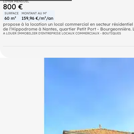
LOYER MENSUEL
800 €
SURFACE
MONTANT AU M²
60 m²
159,96 €/m²/an
propose à la location un local commercial en secteur résidentiel 
de l'Hippodrome à Nantes, quartier Petit Port - Bourgeonnière.
par un sous-sol d'environ 35 m² à usage de réserve, avec WC. Loc
A LOUER IMMOBILIER D'ENTREPRISE LOCAUX COMMERCIAUX - BOUTIQUES
de 800 € HT par mois, hors charges - charges locatives d'envir
un état des risques complet sera remis lors de la transmission du
et sismicité) seront communiqués en visite et dans le dossier. P
contactez William EI, service immobilier d'entrepris