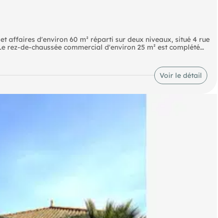
et affaires d'environ 60 m² réparti sur deux niveaux, situé 4 rue
 Le rez-de-chaussée commercial d'environ 25 m² est complété
al libre, bail commercial 3-6-9, disponibilité immédiate. Loyer
on 40 € par mois. Conformément à la réglementation en vigueur,
 dossier. Les éléments détaillés relatifs aux risques (dont radon
Voir le détail
our toute information complémentaire ou organiser une visite,
e, OFFICE NOTARIAL GASCHIGNARD.