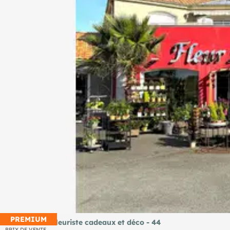
PREMIUM
Murs et fond fleuriste cadeaux et déco - 44
PRIX DE VENTE