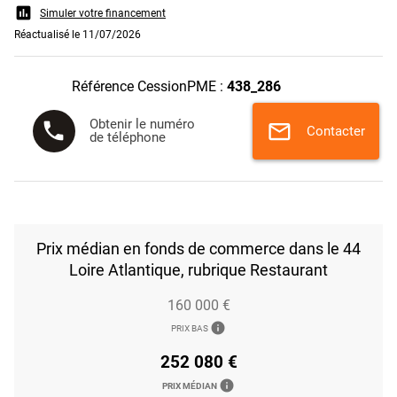
assessment
Simuler votre financement
Réactualisé le 11/07/2026
Référence CessionPME :
438_286
Obtenir le numéro
phone
mail
Contacter
de téléphone
Prix médian en fonds de commerce dans le 44
Loire Atlantique, rubrique Restaurant
160 000 €
info
PRIX BAS
252 080 €
info
PRIX MÉDIAN