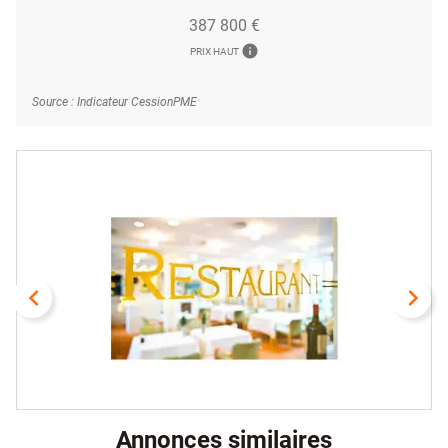
387 800 €
info
PRIX HAUT
Source : Indicateur CessionPME
navigate_before
navigate_next
Annonces similaires