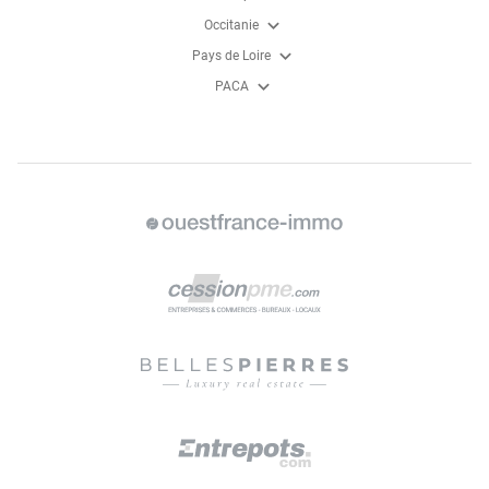
expand_more
Occitanie
expand_more
Pays de Loire
expand_more
PACA