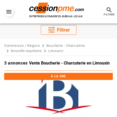
search
FILTRER
ENTREPRISES & COMMERCES - BUREAUX - LOCAUX
tune
Filtrer
Commerces / Négoce
Boucherie - Charcuterie
Nouvelle-Aquitaine
Limousin
3 annonces
Vente Boucherie - Charcuterie en Limousin
A LA UNE