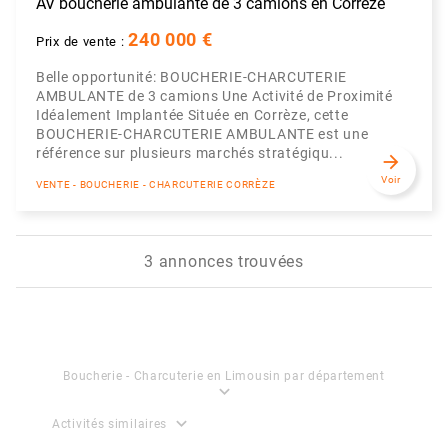
AV boucherie ambulante de 3 camions en Corrèze
240 000 €
Prix de vente :
Belle opportunité: BOUCHERIE-CHARCUTERIE
AMBULANTE de 3 camions Une Activité de Proximité
Idéalement Implantée Située en Corrèze, cette
BOUCHERIE-CHARCUTERIE AMBULANTE est une
référence sur plusieurs marchés stratégiqu...
arrow_forward
Voir
VENTE - BOUCHERIE - CHARCUTERIE CORRÈZE
3 annonces trouvées
Boucherie - Charcuterie en Limousin par département
expand_more
expand_more
Activités similaires