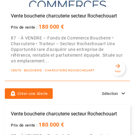
Vente boucherie charcuterie secteur Rochechouart
180 000 €
Prix de vente :
87 - À VENDRE – Fonds de Commerce Boucherie •
Charcuterie • Traiteur – Secteur Rochechouart Une
Opportunité rare d'acquérir une entreprise de
référence, rentable et parfaitement équipée. Située sur
un emplacement...
arrow_forward
VENTE - BOUCHERIE - CHARCUTERIE ROCHECHOUART
Voir
add_alert
Créer une Alerte
Sélection
Vente boucherie charcuterie secteur Rochechouart
180 000 €
Prix de vente :