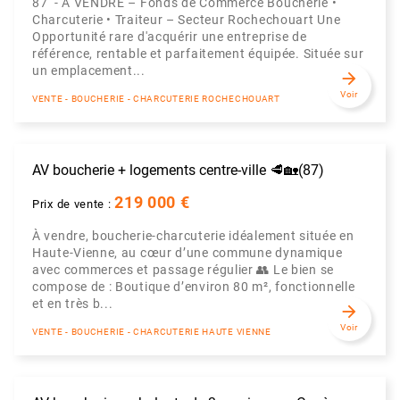
87 - À VENDRE – Fonds de Commerce Boucherie •
Charcuterie • Traiteur – Secteur Rochechouart Une
Opportunité rare d'acquérir une entreprise de
référence, rentable et parfaitement équipée. Située sur
un emplacement...
arrow_forward
Voir
VENTE - BOUCHERIE - CHARCUTERIE ROCHECHOUART
AV boucherie + logements centre-ville 🥩🏡(87)
219 000 €
Prix de vente :
À vendre, boucherie-charcuterie idéalement située en
Haute-Vienne, au cœur d’une commune dynamique
avec commerces et passage régulier 👥 Le bien se
compose de : Boutique d’environ 80 m², fonctionnelle
et en très b...
arrow_forward
Voir
VENTE - BOUCHERIE - CHARCUTERIE HAUTE VIENNE