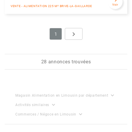
Voir
VENTE - ALIMENTATION 225 M² BRIVE-LA-GAILLARDE
navigate_next
1
Next
28 annonces trouvées
expand_more
Magasin Alimentation en Limousin par département
expand_more
Activités similaires
expand_more
Commerces / Négoce en Limousin