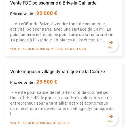
Vente FDC poissonnerie à Brive-la-Gaillarde
92 000 €
Prix de vente :
- Au cOEur de Brive, à vendre fond de commerce,
activité, poissonnerie, avec une surface de 54 m². La
poissonnerie est équipée pour faire de la restauration
14 places à l’extérieur 18 places à l’intérieur. Le ...
arrow_forward
Voir
VENTE - ALIMENTATION 54 M² BRIVE-LA-GAILLARDE
Vente magasin village dynamique de la Corrèze
29 500 €
Prix de vente :
- Vente pour cause de retraite Fond de commerce.
Une affaire idéale pour un couple d'exploitants ou un
entrepreneur souhaitant allier activité économique
sereine et qualité de vie dans un village dynamique de
l...
arrow_forward
Voir
VENTE - ALIMENTATION 340 M² VIGEOIS