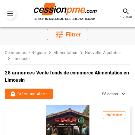
search
FILTRER
ENTREPRISES & COMMERCES - BUREAUX - LOCAUX
tune
Filtrer
Commerces / Négoce
Alimentation
Nouvelle-Aquitaine
Limousin
28 annonces
Vente fonds de commerce Alimentation en
Limousin
add_alert
Créer une Alerte
Sélection
PREMIUM