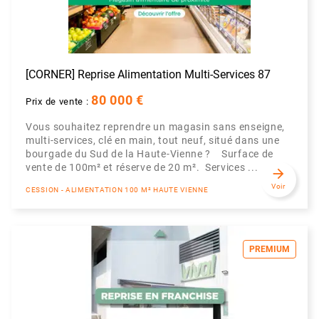
[CORNER] Reprise Alimentation Multi-Services 87
80 000 €
Prix de vente :
Vous souhaitez reprendre un magasin sans enseigne,
multi-services, clé en main, tout neuf, situé dans une
bourgade du Sud de la Haute-Vienne ? Surface de
vente de 100m² et réserve de 20 m². Services ...
arrow_forward
Voir
CESSION - ALIMENTATION 100 M² HAUTE VIENNE
PREMIUM