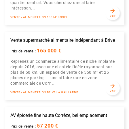
quartier central. Vous cherchez une affaire
intéressan...
arrow_forward
Voir
VENTE - ALIMENTATION 150 M² USSEL
Vente supermarché alimentaire indépendant à Brive
165 000 €
Prix de vente :
Reprenez un commerce alimentaire de niche implanté
depuis 2016, avec une clientèle fidèle rayonnant sur
plus de 50 km, un espace de vente de 550 m² et 25
places de parking — une affaire rare en zone
commerciale de Corr...
arrow_forward
Voir
VENTE - ALIMENTATION BRIVE LA GAILLARDE
AV épicerie fine haute Corrèze, bel emplacement
57 200 €
Prix de vente :