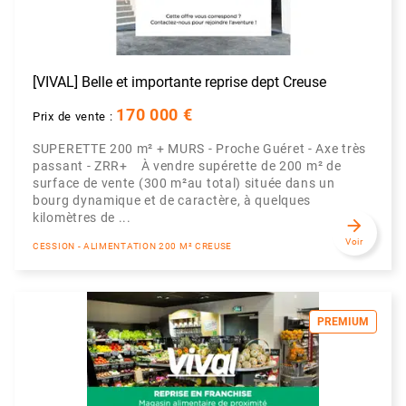
[VIVAL] Belle et importante reprise dept Creuse
170 000 €
Prix de vente :
SUPERETTE 200 m² + MURS - Proche Guéret - Axe très
passant - ZRR+ À vendre supérette de 200 m² de
surface de vente (300 m²au total) située dans un
bourg dynamique et de caractère, à quelques
kilomètres de ...
arrow_forward
Voir
CESSION - ALIMENTATION 200 M² CREUSE
PREMIUM