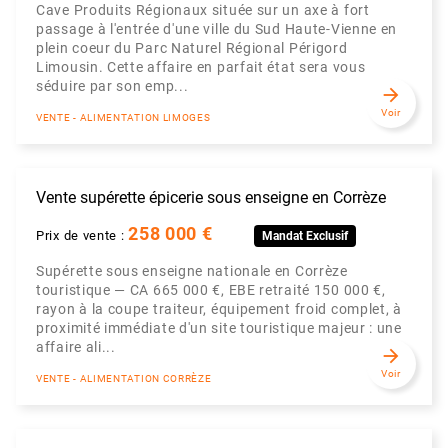
Cave Produits Régionaux située sur un axe à fort
passage à l'entrée d'une ville du Sud Haute-Vienne en
plein coeur du Parc Naturel Régional Périgord
Limousin. Cette affaire en parfait état sera vous
séduire par son emp...
arrow_forward
Voir
VENTE - ALIMENTATION LIMOGES
Vente supérette épicerie sous enseigne en Corrèze
258 000 €
Prix de vente :
Mandat Exclusif
Supérette sous enseigne nationale en Corrèze
touristique — CA 665 000 €, EBE retraité 150 000 €,
rayon à la coupe traiteur, équipement froid complet, à
proximité immédiate d'un site touristique majeur : une
affaire ali...
arrow_forward
Voir
VENTE - ALIMENTATION CORRÈZE