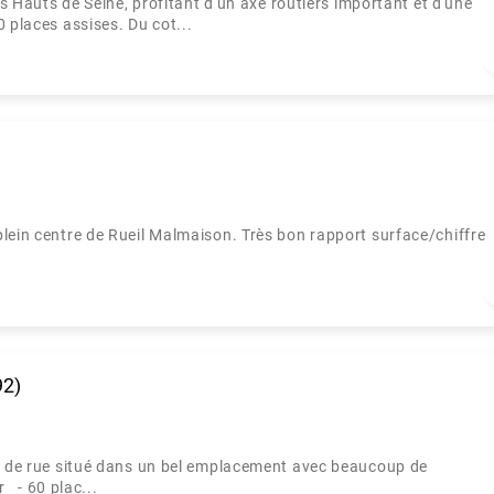
 Hauts de Seine, profitant d'un axe routiers important et d'une
 places assises. Du cot...
l
lein centre de Rueil Malmaison. Très bon rapport surface/chiffre
92)
le de rue situé dans un bel emplacement avec beaucoup de
r - 60 plac...