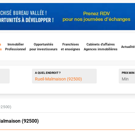
s
Immobilier
Opportunités
Franchises
Cabinets d'affaires
Actualité
s
Professionnel
pour investisseurs
et enseignes
Agences immobilières
A QUEL ENDROIT ?
PRIX
MIN
92500)
Malmaison (92500)