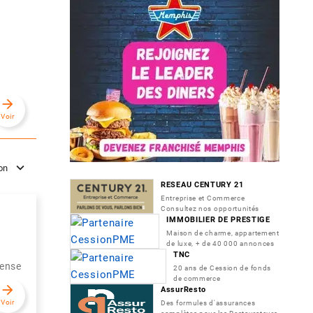
arrow_forward
Voir
ion
RESEAU CENTURY 21
Entreprise et Commerce
Consultez nos opportunités
IMMOBILIER DE PRESTIGE
Maison de charme, appartement
de luxe, + de 40 000 annonces
TNC
fense
20 ans de Cession de fonds
de commerce
arrow_forward
AssurResto
Voir
Des formules d'assurances