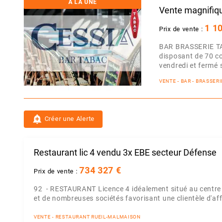
A LA UNE
Vente magnifiqu
1 1
Prix de vente :
BAR BRASSERIE TAB
disposant de 70 co
vendredi et fermé s
VENTE - BAR - BRASSER
add_alert
Créer une Alerte
Restaurant lic 4 vendu 3x EBE secteur Défense
734 327 €
Prix de vente :
92 - RESTAURANT Licence 4 idéalement situé au centre vil
et de nombreuses sociétés favorisant une clientèle d'affai
VENTE - RESTAURANT RUEIL-MALMAISON