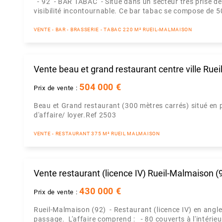
- 92 - BAR TABAC - Situé dans un secteur très prisé des
visibilité incontournable. Ce bar tabac se compose de 50
VENTE - BAR - BRASSERIE - TABAC 220 M² RUEIL-MALMAISON
Vente beau et grand restaurant centre ville Ruei
504 000 €
Prix de vente :
Beau et Grand restaurant (300 mètres carrés) situé en p
d'affaire/ loyer.Ref 2503
VENTE - RESTAURANT 375 M² RUEIL MALMAISON
Vente restaurant (licence IV) Rueil-Malmaison (
430 000 €
Prix de vente :
Rueil-Malmaison (92) - Restaurant (licence IV) en ang
passage. L'affaire comprend : - 80 couverts à l'intérieu