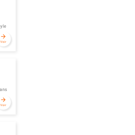
yle
arrow_forward
Voir
dans
arrow_forward
Voir