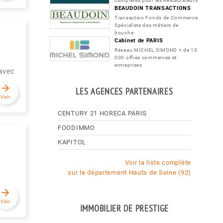
complètes pour les Restaurateurs
BEAUDOIN TRANSACTIONS
Transaction Fonds de Commerce
Spécialiste des métiers de
bouche
Cabinet de PARIS
Réseau MICHEL SIMOND + de 10
000 offres commerces et
entreprises
avec
arrow_forward
LES AGENCES PARTENAIRES
Voir
CENTURY 21 HORECA PARIS
FOODIMMO
KAPITOL
Voir la liste complète
sur le département Hauts de Seine (92)
arrow_forward
Voir
IMMOBILIER DE PRESTIGE