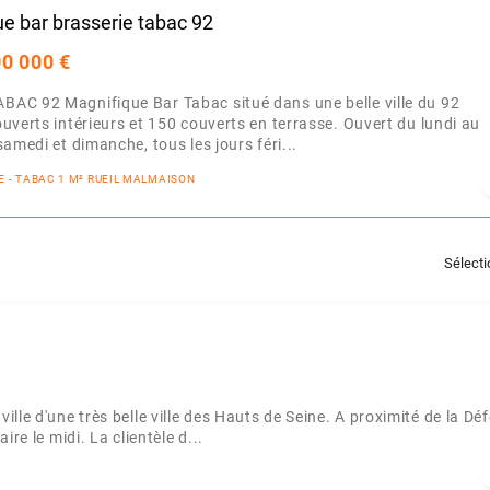
e bar brasserie tabac 92
00 000 €
AC 92 Magnifique Bar Tabac situé dans une belle ville du 92
uverts intérieurs et 150 couverts en terrasse. Ouvert du lundi au
amedi et dimanche, tous les jours féri...
IE - TABAC 1 M² RUEIL MALMAISON
Sélect
le d'une très belle ville des Hauts de Seine. A proximité de la Dé
re le midi. La clientèle d...