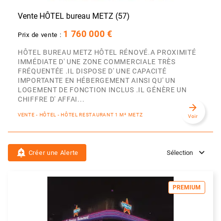
Vente HÔTEL bureau METZ (57)
1 760 000 €
Prix de vente :
HÔTEL BUREAU METZ HÔTEL RÉNOVÉ.A PROXIMITÉ
IMMÉDIATE D' UNE ZONE COMMERCIALE TRÈS
FRÉQUENTÉE .IL DISPOSE D' UNE CAPACITÉ
IMPORTANTE EN HÉBERGEMENT AINSI QU' UN
LOGEMENT DE FONCTION INCLUS .IL GÉNÈRE UN
CHIFFRE D' AFFAI...
arrow_forward
VENTE - HÔTEL - HÔTEL RESTAURANT 1 M² METZ
Voir
add_alert
Créer une Alerte
Sélection
PREMIUM