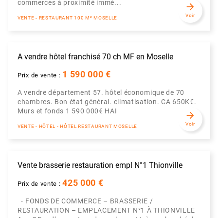
commerces à proximité immé...
arrow_forward
Voir
VENTE - RESTAURANT 100 M² MOSELLE
A vendre hôtel franchisé 70 ch MF en Moselle
1 590 000 €
Prix de vente :
A vendre département 57. hôtel économique de 70
chambres. Bon état général. climatisation. CA 650K€.
Murs et fonds 1 590 000€ HAI
arrow_forward
Voir
VENTE - HÔTEL - HÔTEL RESTAURANT MOSELLE
Vente brasserie restauration empl N°1 Thionville
425 000 €
Prix de vente :
- FONDS DE COMMERCE – BRASSERIE /
RESTAURATION – EMPLACEMENT N°1 À THIONVILLE