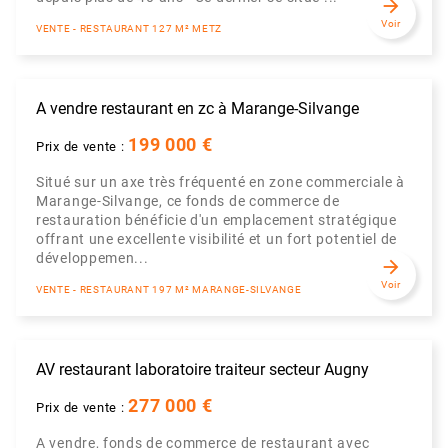
arrow_forward
Voir
VENTE - RESTAURANT 127 M² METZ
A vendre restaurant en zc à Marange-Silvange
199 000 €
Prix de vente :
Situé sur un axe très fréquenté en zone commerciale à
Marange-Silvange, ce fonds de commerce de
restauration bénéficie d'un emplacement stratégique
offrant une excellente visibilité et un fort potentiel de
développemen...
arrow_forward
Voir
VENTE - RESTAURANT 197 M² MARANGE-SILVANGE
AV restaurant laboratoire traiteur secteur Augny
277 000 €
Prix de vente :
A vendre, fonds de commerce de restaurant avec