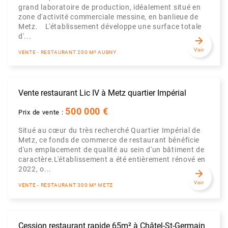
grand laboratoire de production, idéalement situé en
zone d'activité commerciale messine, en banlieue de
Metz. L'établissement développe une surface totale
d'...
arrow_forward
Voir
VENTE - RESTAURANT 200 M² AUGNY
Vente restaurant Lic IV à Metz quartier Impérial
500 000 €
Prix de vente :
Situé au cœur du très recherché Quartier Impérial de
Metz, ce fonds de commerce de restaurant bénéficie
d'un emplacement de qualité au sein d'un bâtiment de
caractère.L'établissement a été entièrement rénové en
2022, o...
arrow_forward
Voir
VENTE - RESTAURANT 300 M² METZ
Cession restaurant rapide 65m² à Châtel-St-Germain