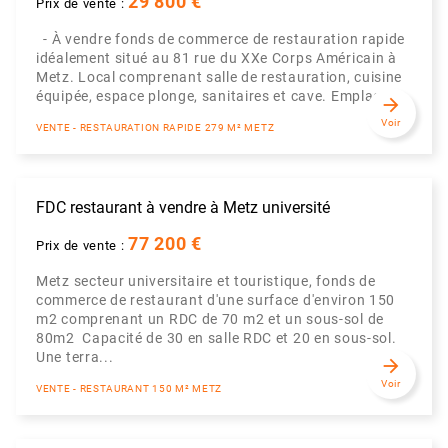
29 800 €
Prix de vente :
- À vendre fonds de commerce de restauration rapide
idéalement situé au 81 rue du XXe Corps Américain à
Metz. Local comprenant salle de restauration, cuisine
équipée, espace plonge, sanitaires et cave. Emplace...
arrow_forward
Voir
VENTE - RESTAURATION RAPIDE 279 M² METZ
FDC restaurant à vendre à Metz université
77 200 €
Prix de vente :
Metz secteur universitaire et touristique, fonds de
commerce de restaurant d'une surface d'environ 150
m2 comprenant un RDC de 70 m2 et un sous-sol de
80m2 Capacité de 30 en salle RDC et 20 en sous-sol.
Une terra...
arrow_forward
Voir
VENTE - RESTAURANT 150 M² METZ