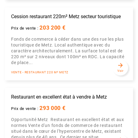
Cession restaurant 220m² Metz secteur touristique
203 200 €
Prix de vente :
Fonds de commerce à céder dans une des rue les plus
touristique de Metz. Local authentique avec du
caractère architecturalement. La surface total est de
220 m² sur 2 niveaux dont 100m² en RDC. La capacité
de place...
arrow_forward
Voir
VENTE - RESTAURANT 220 M² METZ
Restaurant en excellent état à vendre à Metz
293 000 €
Prix de vente :
Opportunité Metz  Restaurant en excellent état et aux
normes Vente d'un fonds de commerce de restaurant
situé dans le cœur de l'hypercentre de Metz, existant
depuis plus de 40 ans Ce dernier se situe ...