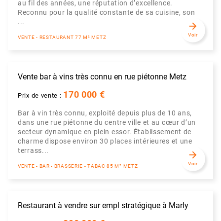
au fil des années, une réputation d’excellence.
Reconnu pour la qualité constante de sa cuisine, son
...
arrow_forward
Voir
VENTE - RESTAURANT 77 M² METZ
Vente bar à vins très connu en rue piétonne Metz
170 000 €
Prix de vente :
Bar à vin très connu, exploité depuis plus de 10 ans,
dans une rue piétonne du centre ville et au cœur d’un
secteur dynamique en plein essor. Établissement de
charme dispose environ 30 places intérieures et une
terrass...
arrow_forward
Voir
VENTE - BAR - BRASSERIE - TABAC 85 M² METZ
Restaurant à vendre sur empl stratégique à Marly