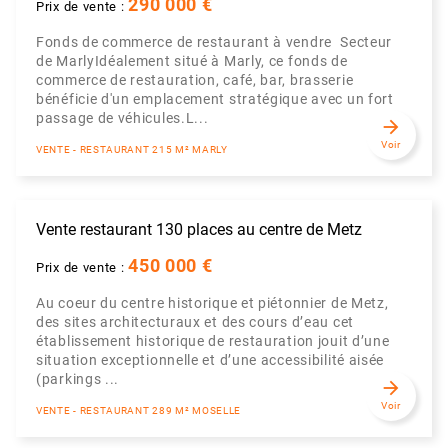
290 000 €
Prix de vente :
Fonds de commerce de restaurant à vendre  Secteur
de MarlyIdéalement situé à Marly, ce fonds de
commerce de restauration, café, bar, brasserie
bénéficie d'un emplacement stratégique avec un fort
passage de véhicules.L...
arrow_forward
Voir
VENTE - RESTAURANT 215 M² MARLY
Vente restaurant 130 places au centre de Metz
450 000 €
Prix de vente :
Au coeur du centre historique et piétonnier de Metz,
des sites architecturaux et des cours d’eau cet
établissement historique de restauration jouit d’une
situation exceptionnelle et d’une accessibilité aisée
(parkings ...
arrow_forward
Voir
VENTE - RESTAURANT 289 M² MOSELLE