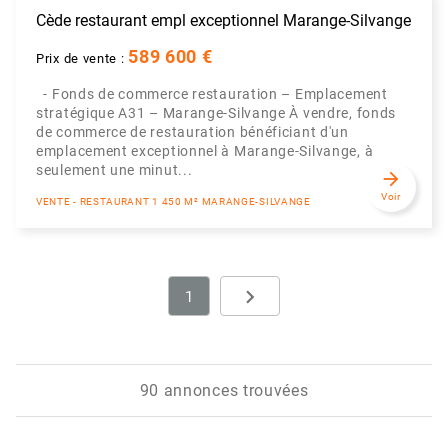
Cède restaurant empl exceptionnel Marange-Silvange
589 600 €
Prix de vente :
- Fonds de commerce restauration – Emplacement
stratégique A31 – Marange-Silvange À vendre, fonds
de commerce de restauration bénéficiant d'un
emplacement exceptionnel à Marange-Silvange, à
seulement une minut...
arrow_forward
Voir
VENTE - RESTAURANT 1 450 M² MARANGE-SILVANGE
navigate_next
1
Next
90 annonces trouvées