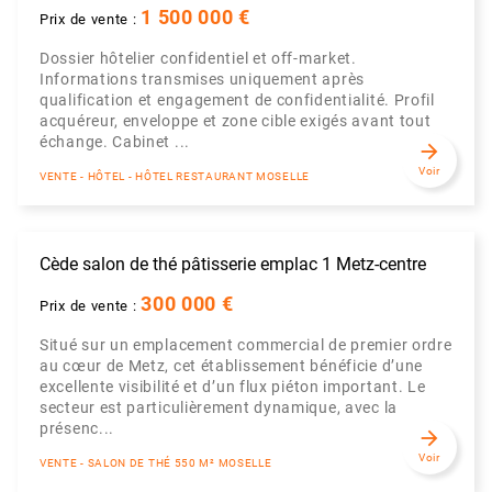
1 500 000 €
Prix de vente :
Dossier hôtelier confidentiel et off-market.
Informations transmises uniquement après
qualification et engagement de confidentialité. Profil
acquéreur, enveloppe et zone cible exigés avant tout
échange. Cabinet ...
arrow_forward
Voir
VENTE - HÔTEL - HÔTEL RESTAURANT MOSELLE
Cède salon de thé pâtisserie emplac 1 Metz-centre
300 000 €
Prix de vente :
Situé sur un emplacement commercial de premier ordre
au cœur de Metz, cet établissement bénéficie d’une
excellente visibilité et d’un flux piéton important. Le
secteur est particulièrement dynamique, avec la
présenc...
arrow_forward
Voir
VENTE - SALON DE THÉ 550 M² MOSELLE