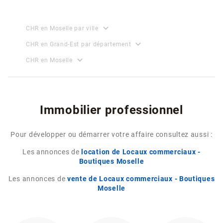
expand_more
CHR en Moselle par ville
expand_more
CHR en Grand-Est par département
expand_more
CHR en Moselle
Immobilier professionnel
Pour développer ou démarrer votre affaire consultez aussi :
Les annonces de
location de Locaux commerciaux -
Boutiques Moselle
Les annonces de
vente de Locaux commerciaux - Boutiques
Moselle