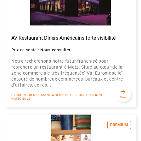
AV Restaurant Diners Américains forte visibilité
Prix de vente : Nous consulter
Notre recherchons notre futur franchisé pour
reprendre un restaurant à Metz. Situé au cœur de la
zone commerciale très fréquentée" Val Euromoselle"
entouré de nombreux commerces, bureaux et centre
d’affaires, ce res...
arrow_forward
CESSION - RESTAURANT 430 M² METZ - SOUS ENSEIGNE
Voir
NATIONALE
PREMIUM