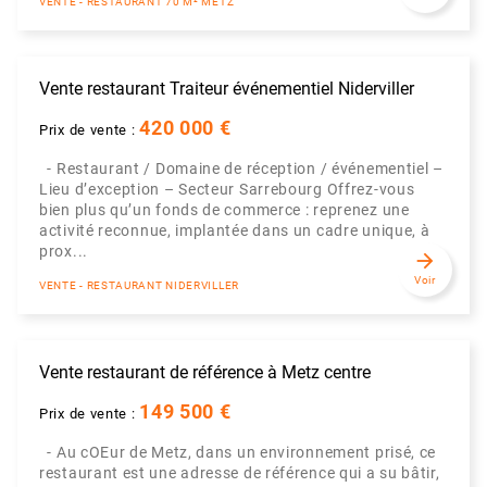
VENTE - RESTAURANT 70 M² METZ
Vente restaurant Traiteur événementiel Niderviller
420 000 €
Prix de vente :
- Restaurant / Domaine de réception / événementiel –
Lieu d’exception – Secteur Sarrebourg Offrez-vous
bien plus qu’un fonds de commerce : reprenez une
activité reconnue, implantée dans un cadre unique, à
prox...
arrow_forward
Voir
VENTE - RESTAURANT NIDERVILLER
Vente restaurant de référence à Metz centre
149 500 €
Prix de vente :
- Au cOEur de Metz, dans un environnement prisé, ce
restaurant est une adresse de référence qui a su bâtir,