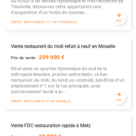
Au cOEur d’un secteur dynamique et très recherché de
Thionville, découvrez cette opportunité rare
d’acquisition d’un fonds de commer...
arrow_forward
Voir
VENTE - RESTAURANT 171 M² THIONVILLE
Vente restaurant du midi refait à neuf en Moselle
209 000 €
Prix de vente :
Situé dans un quartier dynamique du sud de la
métropole Messine, proche centre Metz, ce bar-
restaurant du midi, du lundi au vendredi, bénéficie d’un
emplacement n°1 sur la rue principale, avec
stationnement facile à pr...
arrow_forward
Voir
VENTE - RESTAURANT 53 M² MOSELLE
Vente FDC restauration rapide à Metz