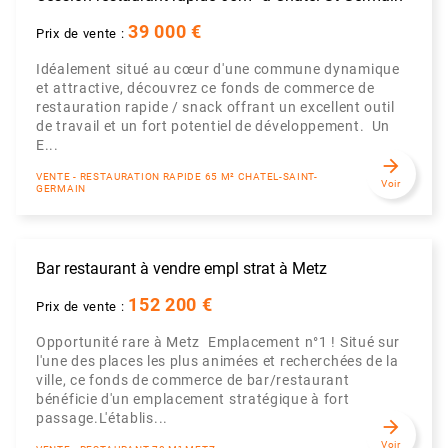
39 000 €
Prix de vente :
Idéalement situé au cœur d'une commune dynamique
et attractive, découvrez ce fonds de commerce de
restauration rapide / snack offrant un excellent outil
de travail et un fort potentiel de développement. Un
E...
arrow_forward
VENTE - RESTAURATION RAPIDE 65 M² CHATEL-SAINT-
Voir
GERMAIN
Bar restaurant à vendre empl strat à Metz
152 200 €
Prix de vente :
Opportunité rare à Metz  Emplacement n°1 ! Situé sur
l'une des places les plus animées et recherchées de la
ville, ce fonds de commerce de bar/restaurant
bénéficie d'un emplacement stratégique à fort
passage.L'établis...
arrow_forward
Voir