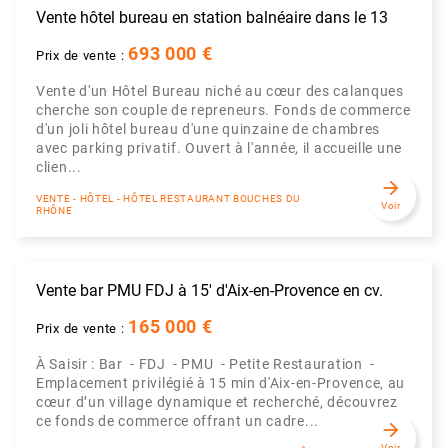
Vente hôtel bureau en station balnéaire dans le 13
693 000 €
Prix de vente :
Vente d'un Hôtel Bureau niché au cœur des calanques
cherche son couple de repreneurs. Fonds de commerce
d'un joli hôtel bureau d'une quinzaine de chambres
avec parking privatif. Ouvert à l'année, il accueille une
clien...
arrow_forward
VENTE - HÔTEL - HÔTEL RESTAURANT BOUCHES DU
Voir
RHÔNE
Vente bar PMU FDJ à 15' d'Aix-en-Provence en cv.
165 000 €
Prix de vente :
À Saisir : Bar - FDJ - PMU - Petite Restauration -
Emplacement privilégié à 15 min d'Aix-en-Provence, au
cœur d’un village dynamique et recherché, découvrez
ce fonds de commerce offrant un cadre...
arrow_forward
Voir