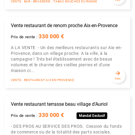
VENTE - BAR - BRASSERIE - TABAC BOUCHES DU RHÔNE
Vente restaurant de renom proche Aix-en-Provence
330 000 €
Prix de vente :
A LA VENTE - Un des meilleurs restaurants sur Aix-en-
Provence, dans un village proche. A la ville, à la
campagne ! Très bel établissement avec de beaux
volumes et le charme des vieilles pierres et d'une
maison ci...
arrow_forward
Voir
VENTE - RESTAURANT AIX EN PROVENCE
Vente restaurant terrasse beau village d'Auriol
330 000 €
Prix de vente :
Mandat Exclusif
- DES PROS AU SERVICE DES PROS. Cession du fonds
de commerce ou de la totalité des parts sociales.