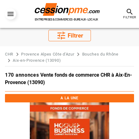
search
FILTRER
ENTREPRISES & COMMERCES - BUREAUX - LOCAUX
tune
Filtrer
CHR
Provence Alpes Côte d'Azur
Bouches du Rhône
Aix-en-Provence (13090)
170 annonces
Vente fonds de commerce CHR à Aix-En-
Provence (13090)
A LA UNE