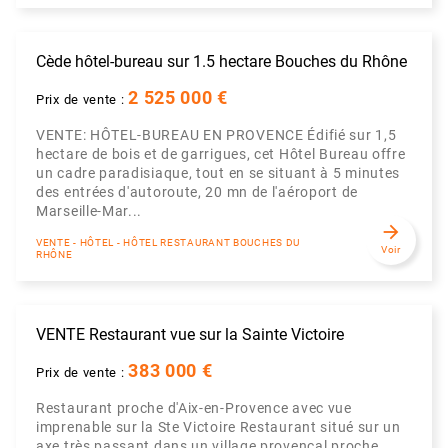
Cède hôtel-bureau sur 1.5 hectare Bouches du Rhône
2 525 000 €
Prix de vente :
VENTE: HÔTEL-BUREAU EN PROVENCE Édifié sur 1,5
hectare de bois et de garrigues, cet Hôtel Bureau offre
un cadre paradisiaque, tout en se situant à 5 minutes
des entrées d'autoroute, 20 mn de l'aéroport de
Marseille-Mar...
arrow_forward
VENTE - HÔTEL - HÔTEL RESTAURANT BOUCHES DU
Voir
RHÔNE
VENTE Restaurant vue sur la Sainte Victoire
383 000 €
Prix de vente :
Restaurant proche d'Aix-en-Provence avec vue
imprenable sur la Ste Victoire Restaurant situé sur un
axe très passant dans un village provençal proche