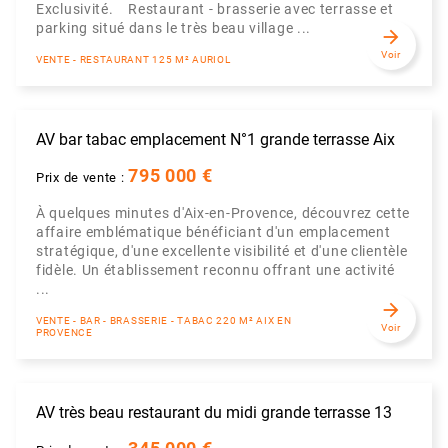
Exclusivité. Restaurant - brasserie avec terrasse et
parking situé dans le très beau village ...
arrow_forward
Voir
VENTE - RESTAURANT 125 M² AURIOL
AV bar tabac emplacement N°1 grande terrasse Aix
795 000 €
Prix de vente :
À quelques minutes d'Aix-en-Provence, découvrez cette
affaire emblématique bénéficiant d'un emplacement
stratégique, d'une excellente visibilité et d'une clientèle
fidèle. Un établissement reconnu offrant une activité
...
arrow_forward
VENTE - BAR - BRASSERIE - TABAC 220 M² AIX EN
Voir
PROVENCE
AV très beau restaurant du midi grande terrasse 13