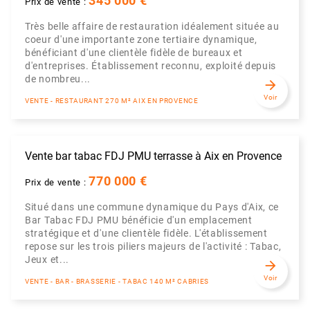
345 000 €
Prix de vente :
Très belle affaire de restauration idéalement située au
coeur d'une importante zone tertiaire dynamique,
bénéficiant d'une clientèle fidèle de bureaux et
d'entreprises. Établissement reconnu, exploité depuis
de nombreu...
arrow_forward
Voir
VENTE - RESTAURANT 270 M² AIX EN PROVENCE
Vente bar tabac FDJ PMU terrasse à Aix en Provence
770 000 €
Prix de vente :
Situé dans une commune dynamique du Pays d'Aix, ce
Bar Tabac FDJ PMU bénéficie d'un emplacement
stratégique et d'une clientèle fidèle. L'établissement
repose sur les trois piliers majeurs de l'activité : Tabac,
Jeux et...
arrow_forward
Voir
VENTE - BAR - BRASSERIE - TABAC 140 M² CABRIES