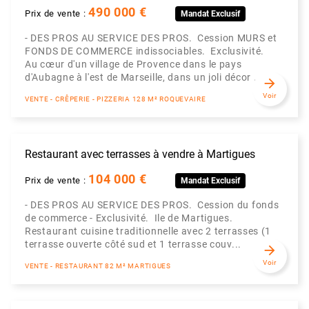
490 000 €
Prix de vente :
Mandat Exclusif
- DES PROS AU SERVICE DES PROS. Cession MURS et
FONDS DE COMMERCE indissociables. Exclusivité.
Au cœur d'un village de Provence dans le pays
d'Aubagne à l'est de Marseille, dans un joli décor ...
arrow_forward
Voir
VENTE - CRÊPERIE - PIZZERIA 128 M² ROQUEVAIRE
Restaurant avec terrasses à vendre à Martigues
104 000 €
Prix de vente :
Mandat Exclusif
- DES PROS AU SERVICE DES PROS. Cession du fonds
de commerce - Exclusivité. Ile de Martigues.
Restaurant cuisine traditionnelle avec 2 terrasses (1
terrasse ouverte côté sud et 1 terrasse couv...
arrow_forward
Voir
VENTE - RESTAURANT 82 M² MARTIGUES