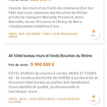
Cession des murs et du fonds de commerce d'un bar
PMU dans une commune des Bouches-du-Rhône
proche de l'aéroport Marseille-Provence, entre
Marseille, Aix-en-Provence et l'étang de Berre.
L'établissement bénéficie d'une...
arrow_forward
VENTE - BAR - BRASSERIE - TABAC 180 M² BOUCHES DU
Voir
RHÔNE
AV hôtel bureau murs et fonds Bouches du Rhône
5 900 000 €
Prix de vente :
HOTEL BUREAU de charme à vendre, MURS ET FONDS
40 - 50 numéros BOUCHES DU RHÔNE à portée d’Aix en
Provence Hôtel bureau en parfait état bénéficiant
d'une clientèle de qualité, professionnelle et
touristique. Ouve...
arrow_forward
VENTE - HÔTEL - HÔTEL RESTAURANT 1 000 M² BOUCHES
Voir
DU RHÔNE