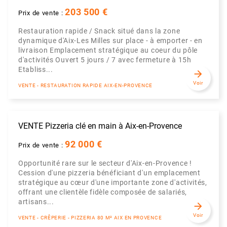
203 500 €
Prix de vente :
Restauration rapide / Snack situé dans la zone
dynamique d'Aix-Les Milles sur place - à emporter - en
livraison Emplacement stratégique au coeur du pôle
d'activités Ouvert 5 jours / 7 avec fermeture à 15h
Etabliss...
arrow_forward
Voir
VENTE - RESTAURATION RAPIDE AIX-EN-PROVENCE
VENTE Pizzeria clé en main à Aix-en-Provence
92 000 €
Prix de vente :
Opportunité rare sur le secteur d'Aix-en-Provence !
Cession d'une pizzeria bénéficiant d'un emplacement
stratégique au cœur d'une importante zone d'activités,
offrant une clientèle fidèle composée de salariés,
artisans...
arrow_forward
Voir
VENTE - CRÊPERIE - PIZZERIA 80 M² AIX EN PROVENCE