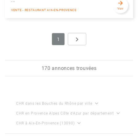
...
arrow_forward
Voir
VENTE - RESTAURANT AIX-EN-PROVENCE
navigate_next
1
Next
170 annonces trouvées
expand_more
CHR dans les Bouches du Rhône par ville
expand_more
CHR en Provence Alpes Côte d'Azur par département
expand_more
CHR à Aix-En-Provence (13090)