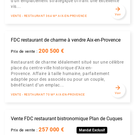
d'un emplacement stratégique offrant une excellente
vis...
arrow_forward
Voir
VENTE - RESTAURANT 364 M² AIX-EN-PROVENCE
FDC restaurant de charme à vendre Aix-en-Provence
200 500 €
Prix de vente :
Restaurant de charme idéalement situé sur une célèbre
place du centre-ville historique d’Aix-en-
Provence. Affaire à taille humaine, parfaitement
adaptée pour des associés ou pour un couple,
bénéficiant d’un emplac...
arrow_forward
Voir
VENTE - RESTAURANT 70 M² AIX-EN-PROVENCE
Vente FDC restaurant bistronomique Plan de Cuques
257 000 €
Prix de vente :
Mandat Exclusif