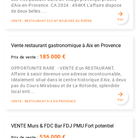
d'Aix-en-Provence. CA 2024 : 494K€ L'affaire dispose
de deux belles ...
arrow_forward
Voir
VENTE - RESTAURANT 320 M² BOUCHES DU RHÔNE
Vente restaurant gastronomique à Aix en Provence
185 000 €
Prix de vente :
OPPORTUNITE RARE - VENTE d'un RESTAURANT,
Affaire à saisir devenue une adresse incontournable,
Idéalement situé dans le centre historique d'Aix, à deux
pas du Cours Mirabeau et de La Rotonde, splendide
local enti...
arrow_forward
Voir
VENTE - RESTAURANT AIX EN PROVENCE
VENTE Murs & FDC Bar FDJ PMU Fort potentiel
536 000 €
Prix de vente :