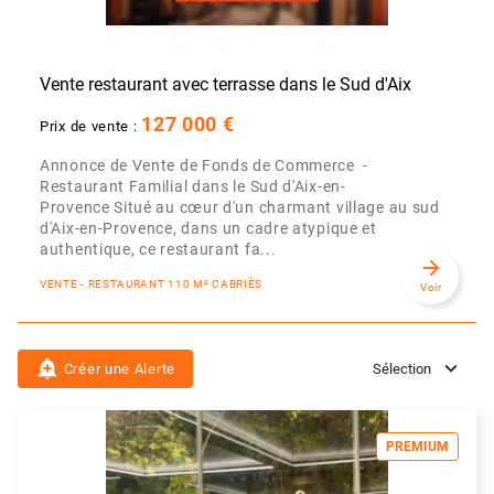
Vente restaurant avec terrasse dans le Sud d'Aix
127 000 €
Prix de vente :
Annonce de Vente de Fonds de Commerce -
Restaurant Familial dans le Sud d'Aix-en-
Provence Situé au cœur d'un charmant village au sud
d'Aix-en-Provence, dans un cadre atypique et
authentique, ce restaurant fa...
arrow_forward
VENTE - RESTAURANT 110 M² CABRIÈS
Voir
add_alert
Créer une Alerte
Sélection
PREMIUM