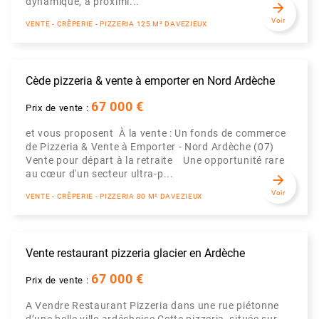
dynamique, à proximi...
arrow_forward
Voir
VENTE - CRÊPERIE - PIZZERIA 125 M² DAVEZIEUX
Cède pizzeria & vente à emporter en Nord Ardèche
67 000 €
Prix de vente :
et vous proposent À la vente : Un fonds de commerce
de Pizzeria & Vente à Emporter - Nord Ardèche (07)
Vente pour départ à la retraite Une opportunité rare
au cœur d'un secteur ultra-p...
arrow_forward
Voir
VENTE - CRÊPERIE - PIZZERIA 80 M² DAVEZIEUX
Vente restaurant pizzeria glacier en Ardèche
67 000 €
Prix de vente :
A Vendre Restaurant Pizzeria dans une rue piétonne