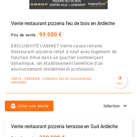
Vente restaurant pizzeria feu de bois en Ardèche
93 500 €
Prix de vente :
EXCLUSIVITÉ CABINET Vente cause retraite
Restaurant-pizzeria refait à neuf avec logement de
fonction Situé dans un quartier commerçant
dynamique, cet établissement bénéficie d'un
environnement résidentiel et profession...
arrow_forward
VENTE - CRÊPERIE - PIZZERIA 245 M² GUILHERAND
GRANGES
Voir
add_alert
Créer une Alerte
Sélection
Vente restaurant pizzeria terrasse en Sud Ardèche