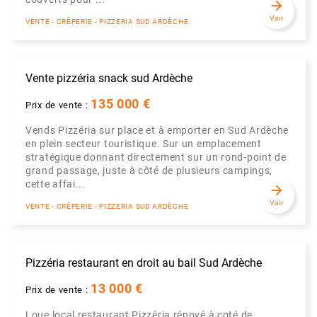
arrow_forward
Voir
VENTE - CRÊPERIE - PIZZERIA SUD ARDÈCHE
Vente pizzéria snack sud Ardèche
135 000 €
Prix de vente :
Vends Pizzéria sur place et à emporter en Sud Ardèche
en plein secteur touristique. Sur un emplacement
stratégique donnant directement sur un rond-point de
grand passage, juste à côté de plusieurs campings,
cette affai...
arrow_forward
Voir
VENTE - CRÊPERIE - PIZZERIA SUD ARDÈCHE
Pizzéria restaurant en droit au bail Sud Ardèche
13 000 €
Prix de vente :
Loue local restaurant Pizzéria rénové à coté de