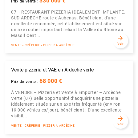
330 000 €
Prix de vente :
07 - RESTAURANT PIZZERIA IDEALEMENT IMPLANTE.
SUD ARDECHE route d'Aubenas. Bénéficiant d'une
excellente renommée, cet établissement est situé sur
un axe routier important reliant la Vallée du Rhône au
Massif Cent...
arrow_forward
Voir
VENTE - CRÊPERIE - PIZZERIA ARDÈCHE
Vente pizzeria et VAE en Ardèche verte
68 000 €
Prix de vente :
À VENDRE – Pizzeria et Vente à Emporter – Ardèche
Verte (07) Belle opportunité d’acquérir une pizzeria
idéalement située sur un axe très fréquenté (environ
19 000 véhicules/jour), bénéficiant : D’une excellente
visibil...
arrow_forward
Voir
VENTE - CRÊPERIE - PIZZERIA ARDÈCHE