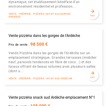
dynamique, cet établissement bénéficie d'un
environnement résidentiel et profession...
arrow_forward
VENTE - CRÊPERIE - PIZZERIA 245 M² GUILHERAND
Voir
GRANGES
Vente pizzéria dans les gorges de l'Ardèche
98 500 €
Prix de vente :
Vends Pizzéria dans les gorges de l’Ardèche sur un
emplacement stratégique. Grandes terrasses (mobilier
neuf, parasols tendances en fibre de coco...) et des
locaux offrant de beaux volumes avec plusieurs salles
(dont u...
arrow_forward
Voir
VENTE - CRÊPERIE - PIZZERIA 100 M² SUD ARDÈCHE
Vente pizzéria snack sud Ardèche emplacement N°1