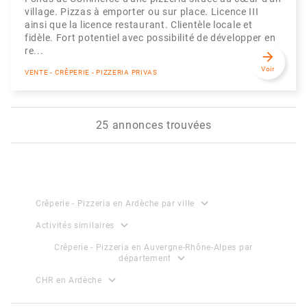
village. Pizzas à emporter ou sur place. Licence III
ainsi que la licence restaurant. Clientèle locale et
fidèle. Fort potentiel avec possibilité de développer en
re...
arrow_forward
Voir
VENTE - CRÊPERIE - PIZZERIA PRIVAS
25 annonces trouvées
expand_more
Crêperie - Pizzeria en Ardèche par ville
expand_more
Activités similaires
Crêperie - Pizzeria en Auvergne-Rhône-Alpes par
expand_more
département
expand_more
CHR en Ardèche