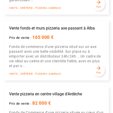
garantissan...
arrow_forward
Voir
VENTE - CRÊPERIE - PIZZERIA AUBENAS
Vente fonds et murs pizzeria axe passant à Alba
165 000 €
Prix de vente :
Fonds de commerce d'une pizzeria situé sur un axe
passant avec une belle visibilité. Sur place ou à
emporter avec un distributeur 24h/24h. . Un cadre de
vie idéal au calme et une clientèle fidèle, avec en plus
et par s...
arrow_forward
Voir
VENTE - CRÊPERIE - PIZZERIA AUBENAS
Vente pizzeria en centre village d'Ardèche
82 000 €
Prix de vente :
Fonds de Commerce d'une pizzeria située au cœur d'un