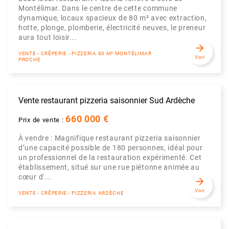
Montélimar. Dans le centre de cette commune
dynamique, locaux spacieux de 80 m² avec extraction,
hotte, plonge, plomberie, électricité neuves, le preneur
aura tout loisir...
arrow_forward
VENTE - CRÊPERIE - PIZZERIA 80 M² MONTÉLIMAR
Voir
PROCHE
Vente restaurant pizzeria saisonnier Sud Ardèche
660 000 €
Prix de vente :
À vendre : Magnifique restaurant pizzeria saisonnier
d’une capacité possible de 180 personnes, idéal pour
un professionnel de la restauration expérimenté. Cet
établissement, situé sur une rue piétonne animée au
cœur d'...
arrow_forward
Voir
VENTE - CRÊPERIE - PIZZERIA ARDÈCHE