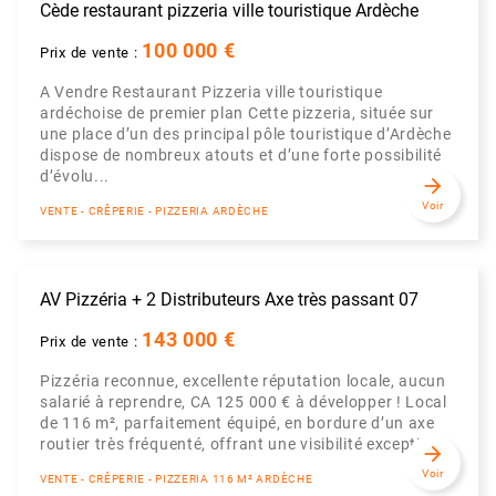
Cède restaurant pizzeria ville touristique Ardèche
100 000 €
Prix de vente :
A Vendre Restaurant Pizzeria ville touristique
ardéchoise de premier plan Cette pizzeria, située sur
une place d’un des principal pôle touristique d’Ardèche
dispose de nombreux atouts et d’une forte possibilité
d’évolu...
arrow_forward
Voir
VENTE - CRÊPERIE - PIZZERIA ARDÈCHE
AV Pizzéria + 2 Distributeurs Axe très passant 07
143 000 €
Prix de vente :
Pizzéria reconnue, excellente réputation locale, aucun
salarié à reprendre, CA 125 000 € à développer ! Local
de 116 m², parfaitement équipé, en bordure d’un axe
routier très fréquenté, offrant une visibilité exception...
arrow_forward
Voir
VENTE - CRÊPERIE - PIZZERIA 116 M² ARDÈCHE