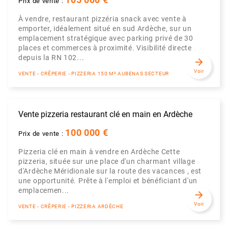
105 000 €
Prix de vente :
À vendre, restaurant pizzéria snack avec vente à
emporter, idéalement situé en sud Ardèche, sur un
emplacement stratégique avec parking privé de 30
places et commerces à proximité. Visibilité directe
depuis la RN 102...
arrow_forward
Voir
VENTE - CRÊPERIE - PIZZERIA 150 M² AUBENAS SECTEUR
Vente pizzeria restaurant clé en main en Ardèche
100 000 €
Prix de vente :
Pizzeria clé en main à vendre en Ardèche Cette
pizzeria, située sur une place d'un charmant village
d'Ardèche Méridionale sur la route des vacances , est
une opportunité. Prête à l'emploi et bénéficiant d'un
emplacemen...
arrow_forward
Voir
VENTE - CRÊPERIE - PIZZERIA ARDÈCHE