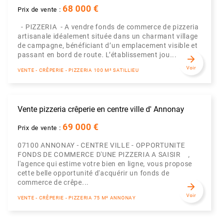
68 000 €
Prix de vente :
- PIZZERIA - A vendre fonds de commerce de pizzeria
artisanale idéalement située dans un charmant village
de campagne, bénéficiant d’un emplacement visible et
passant en bord de route. L’établissement jou...
arrow_forward
Voir
VENTE - CRÊPERIE - PIZZERIA 100 M² SATILLIEU
Vente pizzeria crêperie en centre ville d' Annonay
69 000 €
Prix de vente :
07100 ANNONAY - CENTRE VILLE - OPPORTUNITE
FONDS DE COMMERCE D'UNE PIZZERIA A SAISIR ,
l'agence qui estime votre bien en ligne, vous propose
cette belle opportunité d'acquérir un fonds de
commerce de crêpe...
arrow_forward
Voir
VENTE - CRÊPERIE - PIZZERIA 75 M² ANNONAY