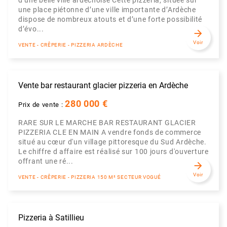
d’une belle ville ardéchoise Cette pizzeria, située sur
une place piétonne d’une ville importante d’Ardèche
dispose de nombreux atouts et d’une forte possibilité
d’évo...
arrow_forward
Voir
VENTE - CRÊPERIE - PIZZERIA ARDÈCHE
Vente bar restaurant glacier pizzeria en Ardèche
280 000 €
Prix de vente :
RARE SUR LE MARCHE BAR RESTAURANT GLACIER
PIZZERIA CLE EN MAIN A vendre fonds de commerce
situé au cœur d'un village pittoresque du Sud Ardèche.
Le chiffre d affaire est réalisé sur 100 jours d'ouverture
offrant une ré...
arrow_forward
Voir
VENTE - CRÊPERIE - PIZZERIA 150 M² SECTEUR VOGUÉ
Pizzeria à Satillieu