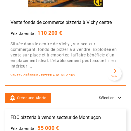
Vente fonds de commerce pizzeria à Vichy centre
110 200 €
Prix de vente :
Située dans le centre de Vichy , sur secteur
commerçant, fonds de pizzeria à vendre. Exploitée en
vente sur place et à emporter, l'affaire bénéficie d'un
emplacement idéal. L'établissement peut accueillir en
intérieur ...
arrow_forward
VENTE - CRÊPERIE - PIZZERIA 93 M² VICHY
Voir
add_alert
Créer une Alerte
Sélection
FDC pizzeria à vendre secteur de Montluçon
55 000 €
Prix de vente :