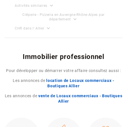
expand_more
Activités similaires
Crêperie - Pizzeria en Auvergne-Rhône-Alpes par
expand_more
département
expand_more
CHR dans l' Allier
Immobilier professionnel
Pour développer ou démarrer votre affaire consultez aussi :
Les annonces de
location de Locaux commerciaux -
Boutiques Allier
Les annonces de
vente de Locaux commerciaux - Boutiques
Allier