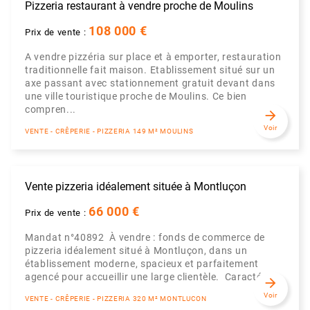
Pizzeria restaurant à vendre proche de Moulins
108 000 €
Prix de vente :
A vendre pizzéria sur place et à emporter, restauration
traditionnelle fait maison. Etablissement situé sur un
axe passant avec stationnement gratuit devant dans
une ville touristique proche de Moulins. Ce bien
compren...
arrow_forward
Voir
VENTE - CRÊPERIE - PIZZERIA 149 M² MOULINS
Vente pizzeria idéalement située à Montluçon
66 000 €
Prix de vente :
Mandat n°40892 À vendre : fonds de commerce de
pizzeria idéalement situé à Montluçon, dans un
établissement moderne, spacieux et parfaitement
agencé pour accueillir une large clientèle. Caractéris...
arrow_forward
Voir
VENTE - CRÊPERIE - PIZZERIA 320 M² MONTLUCON