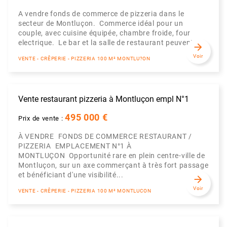
A vendre fonds de commerce de pizzeria dans le
secteur de Montluçon. Commerce idéal pour un
couple, avec cuisine équipée, chambre froide, four
electrique. Le bar et la salle de restaurant peuvent ...
arrow_forward
Voir
VENTE - CRÊPERIE - PIZZERIA 100 M² MONTLU?ON
Vente restaurant pizzeria à Montluçon empl N°1
495 000 €
Prix de vente :
À VENDRE  FONDS DE COMMERCE RESTAURANT /
PIZZERIA  EMPLACEMENT N°1 À
MONTLUÇON Opportunité rare en plein centre-ville de
Montluçon, sur un axe commerçant à très fort passage
et bénéficiant d'une visibilité...
arrow_forward
Voir
VENTE - CRÊPERIE - PIZZERIA 100 M² MONTLUCON