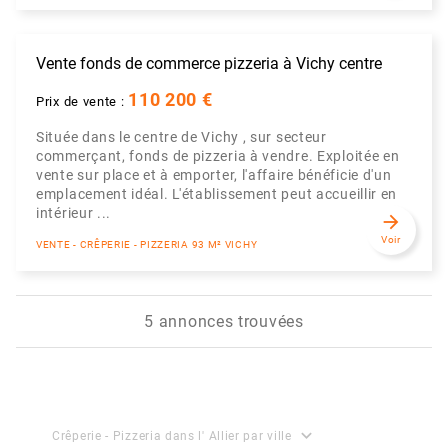
Vente fonds de commerce pizzeria à Vichy centre
110 200 €
Prix de vente :
Située dans le centre de Vichy , sur secteur
commerçant, fonds de pizzeria à vendre. Exploitée en
vente sur place et à emporter, l'affaire bénéficie d'un
emplacement idéal. L'établissement peut accueillir en
intérieur ...
arrow_forward
Voir
VENTE - CRÊPERIE - PIZZERIA 93 M² VICHY
5 annonces trouvées
expand_more
Crêperie - Pizzeria dans l' Allier par ville