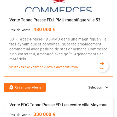
Vente Tabac Presse FDJ PMU magnifique ville 53
480 000 €
Prix de vente :
53 - Tabac-Presse-FDJ-PMU dans une magnifique ville
très dynamique et convoitée. Superbe emplacement
commercial avec parking de stationnement. Commerce
bien entretenu, aménagé avec goût. Agencements et
matériels ...
arrow_forward
VENTE - TABAC - PRESSE - LOTO SAINT-BERTHEVIN
Voir
add_alert
Créer une Alerte
Sélection
Vente FDC Tabac Presse FDJ en centre ville Mayenne
330 000 €
Prix de vente :