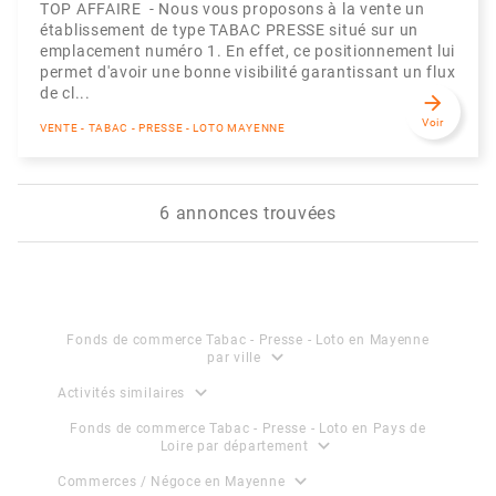
TOP AFFAIRE - Nous vous proposons à la vente un
établissement de type TABAC PRESSE situé sur un
emplacement numéro 1. En effet, ce positionnement lui
permet d'avoir une bonne visibilité garantissant un flux
de cl...
arrow_forward
Voir
VENTE - TABAC - PRESSE - LOTO MAYENNE
6 annonces trouvées
Fonds de commerce Tabac - Presse - Loto en Mayenne
expand_more
par ville
expand_more
Activités similaires
Fonds de commerce Tabac - Presse - Loto en Pays de
expand_more
Loire par département
expand_more
Commerces / Négoce en Mayenne