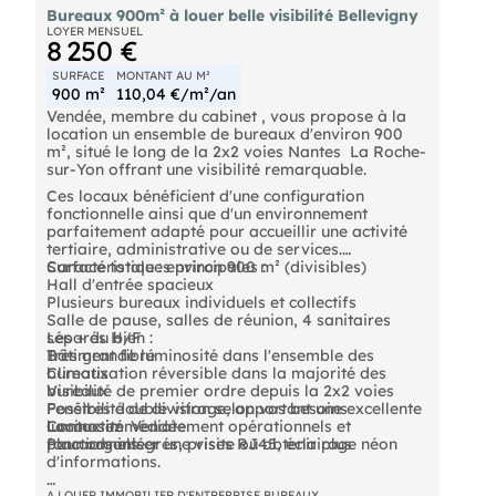
Bureaux 900m² à louer belle visibilité Bellevigny
LOYER MENSUEL
8 250 €
SURFACE
MONTANT AU M²
900 m²
110,04 €/m²/an
Vendée, membre du cabinet , vous propose à la
location un ensemble de bureaux d'environ 900
m², situé le long de la 2x2 voies Nantes  La Roche-
sur-Yon offrant une visibilité remarquable.
Ces locaux bénéficient d'une configuration
fonctionnelle ainsi que d'un environnement
parfaitement adapté pour accueillir une activité
tertiaire, administrative ou de services.
Caractéristiques principales :
Surface totale : environ 900 m² (divisibles)
Hall d'entrée spacieux
Plusieurs bureaux individuels et collectifs
Salle de pause, salles de réunion, 4 sanitaires
séparés H/F
Les + du bien :
Bâtiment fibré
Très grande luminosité dans l'ensemble des
Climatisation réversible dans la majorité des
bureaux
bureaux
Visibilité de premier ordre depuis la 2x2 voies
Fenêtres double vitrage, apportant une excellente
Possibilité de division selon vos besoins
luminosité
Locaux immédiatement opérationnels et
Contactez  Vendée 
Placards intégrés, prises RJ45, éclairage néon
fonctionnels
pour organiser une visite ou obtenir plus
d'informations.
A LOUER IMMOBILIER D'ENTREPRISE BUREAUX