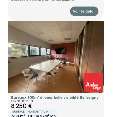
Les informations sur les risques auxquels ce bien
est exposé sont disponibles sur le site Géorisques :
Voir le détail
Bureaux 900m² à louer belle visibilité Bellevigny
LOYER MENSUEL
8 250 €
SURFACE
MONTANT AU M²
900 m²
110,04 €/m²/an