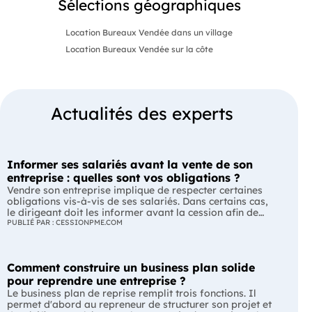
Sélections géographiques
Location Bureaux Vendée dans un village
Location Bureaux Vendée sur la côte
Actualités des experts
Informer ses salariés avant la vente de son
entreprise : quelles sont vos obligations ?
Vendre son entreprise implique de respecter certaines
obligations vis-à-vis de ses salariés. Dans certains cas,
le dirigeant doit les informer avant la cession afin de
leur permettre, s'ils le souhaitent, de présenter une offre
PUBLIÉ PAR : CESSIONPME.COM
de reprise. Quelles entreprises sont concernées ? Quels
délais faut-il respecter ? Comment transmettre cette
information ? Voici ce que prévoit la réglementation.
Comment construire un business plan solide
L'essentiel Les entreprises de moins de 250 salariés sont
soumises, dans certains cas, à une obligation
pour reprendre une entreprise ?
d'information préalable des salariés. Cette obligation
Le business plan de reprise remplit trois fonctions. Il
concerne la vente d'un fonds de commerce ou la cession
permet d'abord au repreneur de structurer son projet et