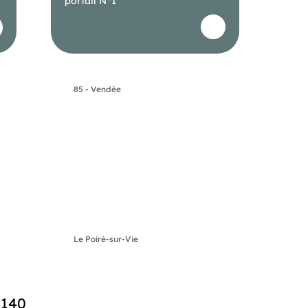
portail N°1
85 - Vendée
Le Poiré-sur-Vie
5140