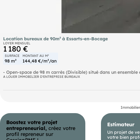
Location bureaux de 90m² à Essarts-en-Bocage
LOYER MENSUEL
1 180 €
SURFACE
MONTANT AU M²
98 m²
144,48 €/m²/an
- Open-space de 98 m carrés (Divisible) situé dans un ensemble de bureaux sur la Commune des Essarts, en plein essor. Vous
aurez le loisir d'aménager cet espace en excellent état comme vou
A LOUER IMMOBILIER D'ENTREPRISE BUREAUX
Bocage se situe à l'intersection des Autoroutes A83 et A87 (Nan
min en Voiture. Commerces, Restaurants à 2 min en voiture. Loye
ménagères, entretien du bâtiment) Information d'affichage éner
Immobilier
Boostez votre projet
Estimateur
entrepreneurial,
créez votre
Un projet de ve
profil repreneur sur
votre bien prof
CessionPME !