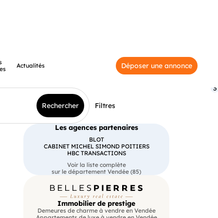
s
Déposer une annonce
Actualités
es
3
Rechercher
Filtres
Les agences partenaires
BLOT
CABINET MICHEL SIMOND POITIERS
HBC TRANSACTIONS
Voir la liste complète
sur le département Vendée (85)
Immobilier de prestige
Demeures de charme à vendre en Vendée
Appartements de luxe à vendre en Vendée