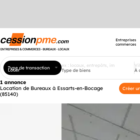
Entreprises
commerces
Type de transaction
Louer
Type de biens
À 
1 annonce
Location de Bureaux à Essarts-en-Bocage
Créer un
(85140)