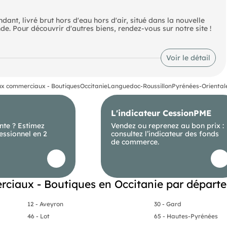
 livré brut hors d'eau hors d'air, situé dans la nouvelle
e. Pour découvrir d'autres biens, rendez-vous sur notre site !
Voir le détail
x commerciaux - Boutiques
Occitanie
Languedoc-Roussillon
Pyrénées-Oriental
L'indicateur CessionPME
nte ? Estimez
Vendez ou reprenez au bon prix :
essionnel en 2
consultez l’indicateur des fonds
de commerce.
ciaux - Boutiques en Occitanie par départ
12 - Aveyron
30 - Gard
46 - Lot
65 - Hautes-Pyrénées