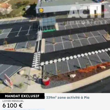
MANDAT EXCLUSIF
À louer local commercial 339m² zone activité à Pia
LOYER MENSUEL
6 100 €