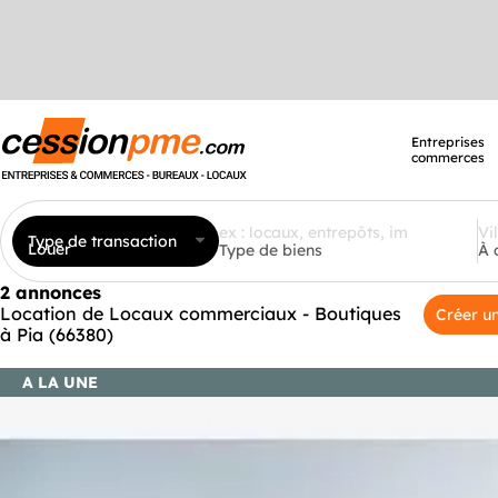
Entreprises
commerces
Type de transaction
Louer
Type de biens
À 
2 annonces
Location de Locaux commerciaux - Boutiques
Créer un
à Pia (66380)
A LA UNE