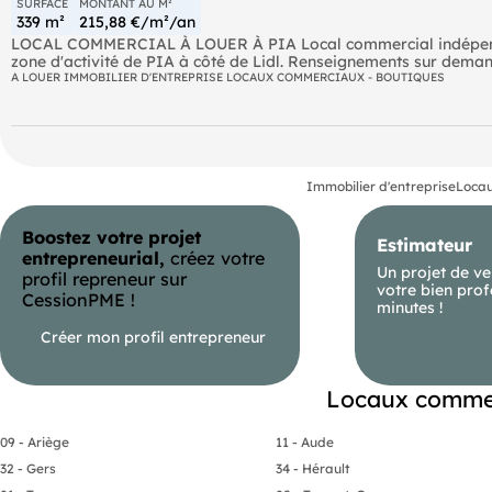
SURFACE
MONTANT AU M²
339 m²
215,88 €/m²/an
LOCAL COMMERCIAL À LOUER À PIA Local commercial indépendant,
zone d'activité de PIA à côté de Lidl. Renseignements sur demand
A LOUER IMMOBILIER D'ENTREPRISE LOCAUX COMMERCIAUX - BOUTIQUES
Immobilier d'entreprise
Locau
Boostez votre projet
Estimateur
entrepreneurial,
créez votre
Un projet de ve
profil repreneur sur
votre bien prof
CessionPME !
minutes !
Créer mon profil entrepreneur
Locaux commer
09 - Ariège
11 - Aude
32 - Gers
34 - Hérault