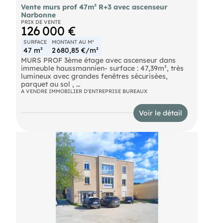
Vente murs prof 47m² R+3 avec ascenseur
Narbonne
PRIX DE VENTE
126 000 €
SURFACE
MONTANT AU M²
47 m²
2 680,85 €/m²
MURS PROF 3ème étage avec ascenseur dans
immeuble haussmannien- surface : 47,39m², très
lumineux avec grandes fenêtres sécurisées,
parquet au sol ,
copro 12 lots, moyenne charges : 1300€/an, taxe
A VENDRE IMMOBILIER D'ENTREPRISE BUREAUX
foncière : 19,50€/an/m²
destination prof ou habitation
Voir le détail
vue exceptionnelle