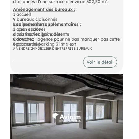
cloisonnés d'une surface d'environ 302,50 m².
Aménagement des bureaux :
1 accueil
9 bureaux cloisonnés
1 salle de réunion
Equipements supplémentaires :
1 open space
1 local archives
1 cuisine / salle de détente
climatisation gainable
1 douche
Contactez l'agence pour ne pas manquer pas cette
9 places de parking 3 int 6 ext
opportunité !
A VENDRE IMMOBILIER D'ENTREPRISE BUREAUX
Voir le détail