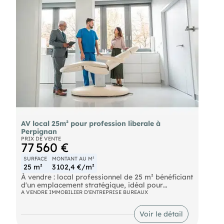
vous sur notre site !
AV local 25m² pour profession liberale à
Perpignan
PRIX DE VENTE
77 560 €
SURFACE
MONTANT AU M²
25 m²
3 102,4 €/m²
À vendre : local professionnel de 25 m² bénéficiant
d'un emplacement stratégique, idéal pour
l'exercice d'une profession libérale telle que
A VENDRE IMMOBILIER D'ENTREPRISE BUREAUX
médecin, infirmier ou kinésithérapeute.
Ce bien en excellent état est parfaitement agencé
Voir le détail
avec un espace sanitaire comprenant WC et