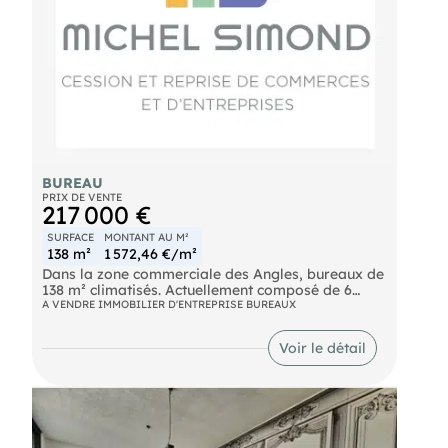
offrant une expertise transactionnelle et un
accompagnement sur-mesure. Nos équipes
assistent les acquéreurs dans l’analyse financière,
la négociation et la prise de décision adaptée au
marché local.
BUREAU
PRIX DE VENTE
217 000 €
SURFACE
MONTANT AU M²
138 m²
1 572,46 €/m²
Dans la zone commerciale des Angles, bureaux de
138 m² climatisés. Actuellement composé de 6
bureaux cloisonnés, cet espace lumineux offre peu
A VENDRE IMMOBILIER D'ENTREPRISE BUREAUX
de contraintes porteuses et une grande flexibilité
d'aménagement. Prix de vente : 217 000€
Voir le détail