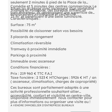
seulement 2 minutes à pied de la Place de la
Comédie et 5 minutes des centres commerciaux Le
Situés au 4ᵉ étage avec ascenseur d'un immeuble
Triangle et Polygone, ces bureaux offrent un
bien entretenu, ils développent une superficie de
emplacement stratégique et recherché.
75 m² et bénéficient d'une belle luminosité.
Caractéristiques :
Surface : 75 m²
Possibilité de cloisonner selon vos besoins
3 placards de rangement
Climatisation réversible
Tramway à proximité immédiate
Parkings à proximité
Immeuble avec ascenseur
Conditions financières :
Prix : 219 960 € TTC F.A.I
Taxe foncière : 2 523 € HTCharges : 5926 € HT / an
( ascenseur, climatisation, charges de copropriété)
Ces bureaux sont parfaitement adaptés à une
activité professionnelle souhaitant allier
accessibilité, confort et visibilité en centre-ville.
Disponible immédiatement  nous contacter pour
plus d'informations ou organiser une visite au !
A VENDRE IMMOBILIER D'ENTREPRISE BUREAUX