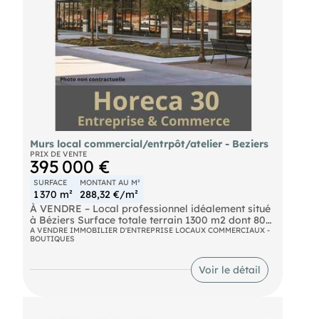
1800€/m2 net vendeur dossier complet sur
demande
Murs local commercial/entrpôt/atelier - Beziers
PRIX DE VENTE
395 000 €
SURFACE
MONTANT AU M²
1 370 m²
288,32 €/m²
À VENDRE – Local professionnel idéalement situé
à Béziers Surface totale terrain 1300 m2 dont 800
m2 de bâti . Dispose de 2 bureaux + sanitaires
A VENDRE IMMOBILIER D'ENTREPRISE LOCAUX COMMERCIAUX -
BOUTIQUES
Emplacement stratégique sur un axe très passant
– Sortie de Béziers Profitez d’une excellente
visibilité pour développer votre activité grâce à ce
Voir le détail
local à usage d’entrepôt, d’atelier ou de
commerce, situé sur un axe majeur à la sortie de
Béziers. À proximité immédiate d'une importante
zone commerciale et artisanale, ce bien bénéficie