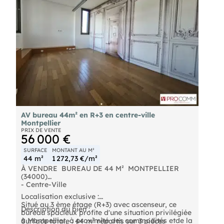
AV bureau 44m² en R+3 en centre-ville
Montpellier
PRIX DE VENTE
56 000 €
SURFACE
MONTANT AU M²
44 m²
1 272,73 €/m²
À VENDRE  BUREAU DE 44 M²  MONTPELLIER
(34000)
- Centre-Ville
Localisation exclusive :
Situé au 3 ème étage (R+3) avec ascenseur, ce
Description du bien :
bureau spacieux profite d'une situation privilégiée
à Montpellier, à proximité des commodités etde la
Surface totale : 44 m² répartis sur 3 pièces