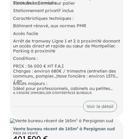
Place de la Comédie
Sanitaires commun sur palier
Stationnement privatif inclus
Caractéristiques techniques :
Bâtiment rénové, aux normes PMR
Accès facile
Arrêt de tramway Ligne 1 et 2 à proximité donnant
un accès direct et rapide au cœur de Montpellier.
Parking à proximité
Conditions :
PRIX : 56 000 € HT F.A.I
Charges : environ 680€ / trimestre (entretien des
communs, pompier...)taxe foncière : environ 1370€
/ an
Atouts majeurs :
Idéal pour professionnels, cabinets ou petites
entreprises recherchant un espace professionnel
A VENDRE IMMOBILIER D'ENTREPRISE BUREAUX
de qualité, modulable et bien
Voir le détail
Vente bureau récent de 165m² à Perpignan sud
PRIX DE VENTE
401 500 €