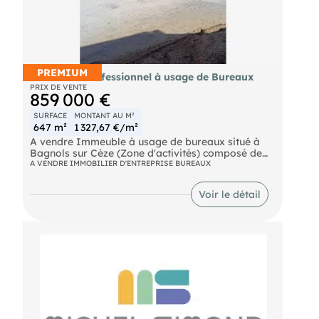
PREMIUM
Immeuble Professionnel à usage de Bureaux
PRIX DE VENTE
859 000 €
SURFACE
MONTANT AU M²
647 m²
1 327,67 €/m²
A vendre Immeuble à usage de bureaux situé à
Bagnols sur Cèze (Zone d'activités) composé de
plusieurs bureaux d'une surface à louer de 647 m²
A VENDRE IMMOBILIER D'ENTREPRISE BUREAUX
sur 3 niveaux.
Accès facile - Stationnement sur site - A moins de
Voir le détail
30 mn de 3 axes autoroutiers
Taux d'occupation de 70 % par des professionnels
du secteur Tertiaire
Taux de rendement attractif