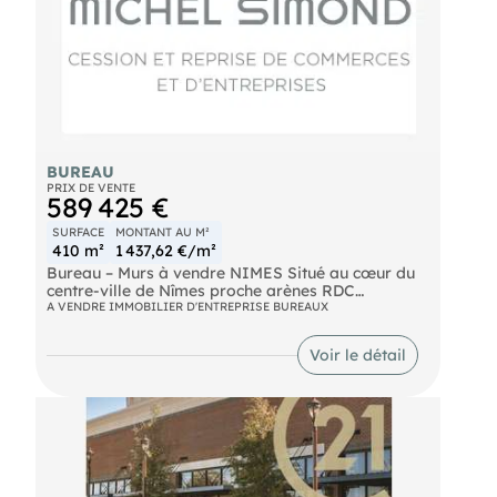
BUREAU
PRIX DE VENTE
589 425 €
SURFACE
MONTANT AU M²
410 m²
1 437,62 €/m²
Bureau – Murs à vendre NIMES Situé au cœur du
centre-ville de Nîmes proche arènes RDC
immeuble Haussmannien superbes bureaux
A VENDRE IMMOBILIER D'ENTREPRISE BUREAUX
entièrement curés Environnement : Préfecture –
Palais des congrès
Voir le détail
- Tribunal de commerce
- Greffe du tribunal de commerce
- Tribunal des prudhommes
- Chambre de commerce – TGI – TI
- Cour d’appel
- Parking de l’esplanade idéal profession
juridique. : avocats, notaires, experts comptables..
environ 410 m2 divisibles à partir de 150 m2 prix