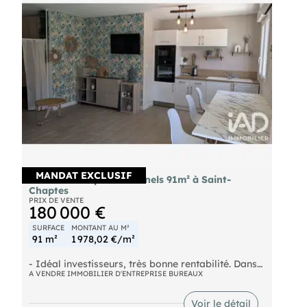
MANDAT EXCLUSIF
Vente locaux professionnels 91m² à Saint-
Chaptes
PRIX DE VENTE
180 000 €
SURFACE
MONTANT AU M²
91 m²
1 978,02 €/m²
- Idéal investisseurs, très bonne rentabilité. Dans
la zone d'activités de Saint
A VENDRE IMMOBILIER D'ENTREPRISE BUREAUX
- Chaptes, venez découvrir cet ensemble
immobilier composé de trois locaux
Voir le détail