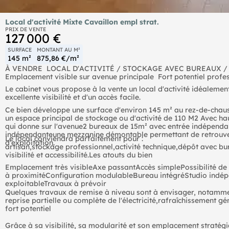
Local d'activité Mixte Cavaillon empl strat.
PRIX DE VENTE
127 000 €
SURFACE
MONTANT AU M²
145 m²
875,86 €/m²
À VENDRE  LOCAL D'ACTIVITÉ / STOCKAGE AVEC BUREAUX /
Emplacement visible sur avenue principale  Fort potentiel profe
Le cabinet vous propose à la vente un local d'activité idéalement
excellente visibilité et d'un accès facile.
Ce bien développe une surface d'environ 145 m² au rez-de-chau
un espace principal de stockage ou d'activité de 110 M2 Avec h
qui donne sur l'avenue2 bureaux de 15m² avec entrée indépendant
indépendanteune mezzanine démontable permettant de retrouver 
Le local conviendra parfaitement pour :
d'exploitation.
artisan,stockage professionnel,activité technique,dépôt avec bu
visibilité et accessibilité.Les atouts du bien
Emplacement très visibleAxe passantAccès simplePossibilité de
à proximitéConfiguration modulableBureau intégréStudio indé
exploitableTravaux à prévoir
Quelques travaux de remise à niveau sont à envisager, notamme
reprise partielle ou complète de l'électricité,rafraîchissement g
fort potentiel
Grâce à sa visibilité, sa modularité et son emplacement stratégi