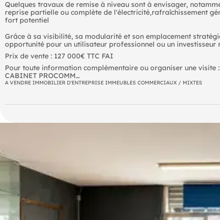
Quelques travaux de remise à niveau sont à envisager, notamme
reprise partielle ou complète de l'électricité,rafraîchissement g
fort potentiel
Grâce à sa visibilité, sa modularité et son emplacement stratégi
opportunité pour un utilisateur professionnel ou un investisseur r
Prix de vente : 127 000€ TTC FAI
Pour toute information complémentaire ou organiser une visite :
CABINET PROCOMM
Immobilier d'entreprise  Locaux commerciaux  Activités  Entrep
A VENDRE IMMOBILIER D'ENTREPRISE IMMEUBLES COMMERCIAUX / MIXTES
Pour plus d'informations ou organiser une visite, contactez
- nous .