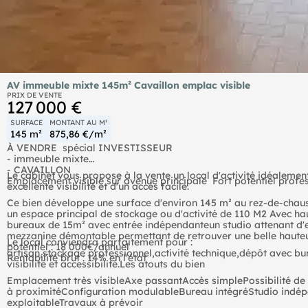
AV immeuble mixte 145m² Cavaillon emplac visible
PRIX DE VENTE
127 000 €
SURFACE
MONTANT AU M²
145 m²
875,86 €/m²
À VENDRE  spécial INVESTISSEUR
- immeuble mixte
- CAVAILLON
Le cabinet vous propose à la vente un local d'activité idéalement
Emplacement visible sur avenue principale  Fort potentiel profe
excellente visibilité et d'un accès facile.
Ce bien développe une surface d'environ 145 m² au rez-de-chau
un espace principal de stockage ou d'activité de 110 M2 Avec h
bureaux de 15m² avec entrée indépendanteun studio attenant d'e
mezzanine démontable permettant de retrouver une belle hauteur
Le local conviendra parfaitement pour :
potentiel : 18 000€/annuel
artisan,stockage professionnel,activité technique,dépôt avec bu
Rentabilité brut : 14% en l'état
visibilité et accessibilité.Les atouts du bien
Emplacement très visibleAxe passantAccès simplePossibilité de
à proximitéConfiguration modulableBureau intégréStudio indé
exploitableTravaux à prévoir