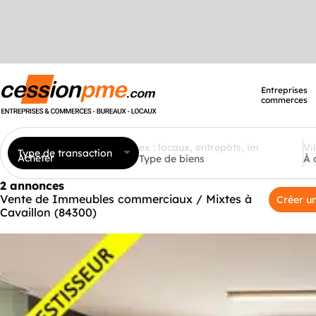
Entreprises
commerces
Type de transaction
Acheter
Type de biens
À 
2 annonces
Vente de Immeubles commerciaux / Mixtes à
Créer un
Cavaillon (84300)