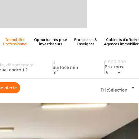
Immobilier
Opportunités pour
Franchises &
Cabinets d'affaire
Professionnel
investisseurs
Enseignes
Agences immobilièr
Prix max
Surface min
quel endroit ?
m²
e alerte
Tri :
Sélection