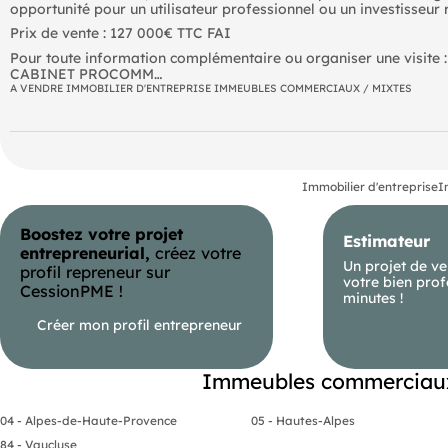
opportunité pour un utilisateur professionnel ou un investisseur r
Prix de vente : 127 000€ TTC FAI
Pour toute information complémentaire ou organiser une visite :
CABINET PROCOMM
Immobilier d'entreprise  Locaux commerciaux  Activités  Entrep
A VENDRE IMMOBILIER D'ENTREPRISE IMMEUBLES COMMERCIAUX / MIXTES
Pour plus d'informations ou organiser une visite, contactez
- nous .
Immobilier d'entreprise
I
Boostez votre projet
Estimateur
entrepreneurial,
créez votre
Un projet de ve
profil repreneur sur
votre bien prof
CessionPME !
minutes !
Créer mon profil entrepreneur
Immeubles commerciaux 
04 - Alpes-de-Haute-Provence
05 - Hautes-Alpes
84 - Vaucluse