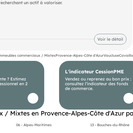
echerchant un actif à valoriser.
ôts
Voir le détail
mmeubles commerciaux / Mixtes
Provence-Alpes-Côte d'Azur
Vaucluse
Cavaillo
L'indicateur CessionPME
nte ? Estimez
Vendez ou reprenez au bon prix :
essionnel en 2
consultez l’indicateur des fonds
de commerce.
/ Mixtes en Provence-Alpes-Côte d'Azur p
06 - Alpes-Maritimes
13 - Bouches-du-Rhône