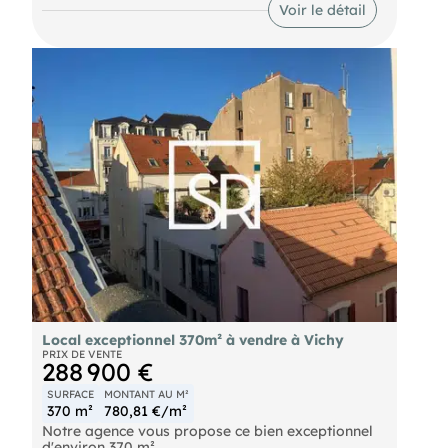
Voir le détail
loyer annuel de 19200 € ht hc (+ environ 1000 €
annuel de charges de l'immeuble en copropriété).
taxe foncière de 2300 € à la charge du bailleur.
Une très belle rentabilité pour ce bien, photos sur
demande.
contactez PRO
- Prix de vente : 121000 € F.A.I
- Taxe foncière : 2300 € Bailleur
- Honoraires : 11000 € TTC
Local exceptionnel 370m² à vendre à Vichy
PRIX DE VENTE
288 900 €
SURFACE
MONTANT AU M²
370 m²
780,81 €/m²
Notre agence vous propose ce bien exceptionnel
d'environ 370 m².