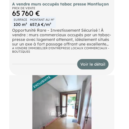
A vendre murs occupés tabac presse Montluçon
PRIX DE VENTE
65 760 €
SURFACE
MONTANT AU M²
100 m²
657,6 €/m²
Opportunité Rare - Investissement Sécurisé ! À
vendre : murs commerciaux occupés par un tabac-
presse avec logement attenant, idéalement situés
sur un axe à fort passage offrant une excellente
visibilité. Rendement immédiat et attractif grâce à
A VENDRE IMMOBILIER D'ENTREPRISE LOCAUX COMMERCIAUX -
BOUTIQUES
un bail commercial en cours Activité pérenne :
tabac-presse avec clientèle fidèle Aucun travaux à
prévoir - bien en parfait état Emplacement n°1
Voir le détail
assurant un flux constant de clientèle Un
placement sûr et rentable, parfait pour les
investisseurs à la recherche d'un revenu locatif
sécurisé. Le Cabinet reste à votre disposition pour
toute information complémentaire ou pour
organiser une visite.