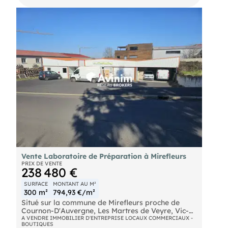
- Prix de vente : 120000 € F.A.I
- Honoraires : 5.39% TTC (soit 5 000,00 € TTC)
Vente Laboratoire de Préparation à Mirefleurs
PRIX DE VENTE
238 480 €
SURFACE
MONTANT AU M²
300 m²
794,93 €/m²
Situé sur la commune de Mirefleurs proche de
Cournon-D'Auvergne, Les Martres de Veyre, Vic-
le-Comte.
A VENDRE IMMOBILIER D'ENTREPRISE LOCAUX COMMERCIAUX -
BOUTIQUES
je vous propose ce local entièrement aménagé