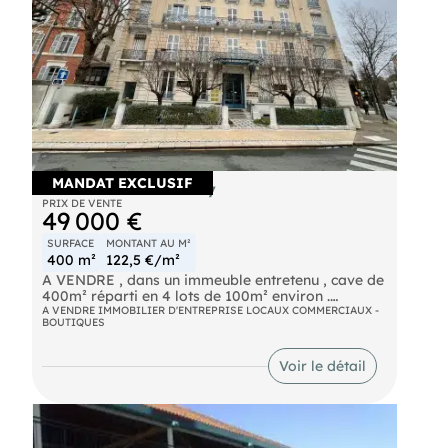
MANDAT EXCLUSIF
Locaux à vendre à Vichy
PRIX DE VENTE
49 000 €
SURFACE
MONTANT AU M²
400 m²
122,5 €/m²
A VENDRE , dans un immeuble entretenu , cave de
400m² réparti en 4 lots de 100m² environ .
A VENDRE IMMOBILIER D'ENTREPRISE LOCAUX COMMERCIAUX -
BOUTIQUES
Ces lots se situent dans l immeuble ALBERT 1 ER
rue SAINTE CECILE en plein centre ville .
Voir le détail
L' accès de cette cave se fait par deux escaliers
différents .
IDEAL POUR INVESTISSEUR POUR FAIRE BOX
DANS CHAQUE LOT !!