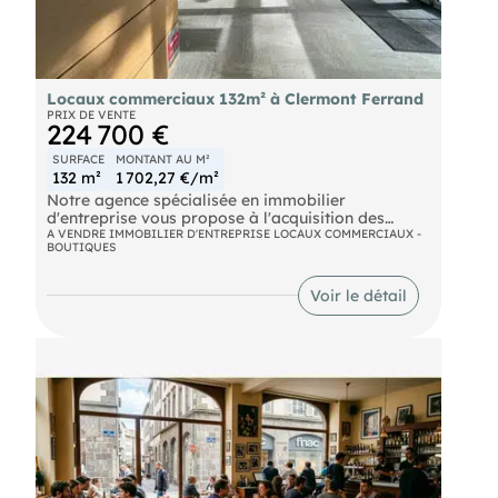
Locaux commerciaux 132m² à Clermont Ferrand
PRIX DE VENTE
224 700 €
SURFACE
MONTANT AU M²
132 m²
1 702,27 €/m²
Notre agence spécialisée en immobilier
d'entreprise vous propose à l'acquisition des
bureaux ou locaux commerciaux d'environ 132 m²
A VENDRE IMMOBILIER D'ENTREPRISE LOCAUX COMMERCIAUX -
BOUTIQUES
en rez-de-chaussée d'un immeuble sur une des
avenues très fréquentée dans le centre-ville de
Clermont-Ferrand.
Voir le détail
Ces locaux professionnels sont situés dans le
quartier du groupe scolaire Jeanne d'Arc et des
facultés.
De plus, ils bénéficient d'une excellente visibilité
grâce à un linéaire de vitrine d'environ 12 mètres.
Le bien est traversant, lumineux et
particulièrement adapté à une activité de
profession libérale, médicale ou tertiaire.