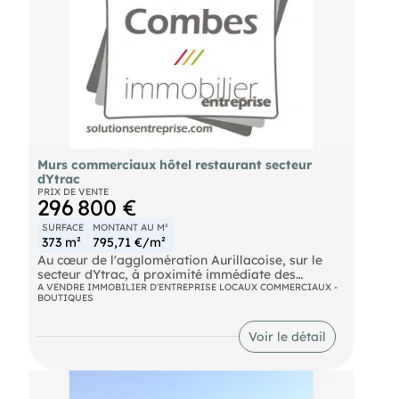
Murs commerciaux hôtel restaurant secteur
dYtrac
PRIX DE VENTE
296 800 €
SURFACE
MONTANT AU M²
373 m²
795,71 €/m²
Au cœur de l'agglomération Aurillacoise, sur le
secteur dYtrac, à proximité immédiate des
principaux axes routiers desservant Aurillac et
A VENDRE IMMOBILIER D'ENTREPRISE LOCAUX COMMERCIAUX -
BOUTIQUES
son bassin économique, murs commerciaux d'un
ensemble hôtelier et de restauration
intégralement exploité. Cet actif immobilier
Voir le détail
constitue une opportunité d'investissement
bénéficiant d'une exploitation pérenne et d'un bail
commercial renouvelé en 2023, générant un
revenu locatif annuel de 32 000 € HT HC.