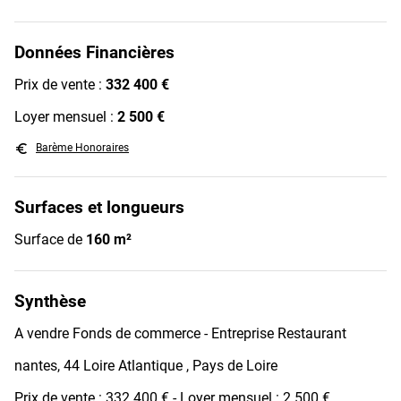
Données Financières
Prix de vente :
332 400 €
Loyer mensuel :
2 500 €
euro_symbol
Barème Honoraires
Surfaces et longueurs
Surface de
160 m²
Synthèse
A vendre Fonds de commerce - Entreprise Restaurant
nantes, 44 Loire Atlantique , Pays de Loire
Prix de vente : 332 400 € - Loyer mensuel : 2 500 €