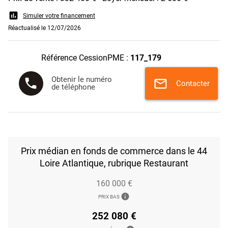
assessment
Simuler votre financement
Réactualisé le 12/07/2026
Référence CessionPME :
117_179
Obtenir le numéro
phone
mail
Contacter
de téléphone
Prix médian en fonds de commerce dans le 44
Loire Atlantique, rubrique Restaurant
160 000 €
info
PRIX BAS
252 080 €