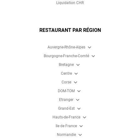
Liquidation CHR
RESTAURANT PAR RÉGION
expand_more
Auvergne-Rhône-Alpes
expand_more
Bourgogne-Franche-Comté
expand_more
Bretagne
expand_more
Centre
expand_more
Corse
expand_more
DOM-TOM
expand_more
Etranger
expand_more
Grand-Est
expand_more
Hauts-de-France
expand_more
Ile de France
expand_more
Normandie