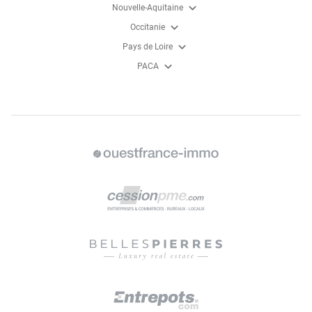
expand_more
Nouvelle-Aquitaine
expand_more
Occitanie
expand_more
Pays de Loire
expand_more
PACA