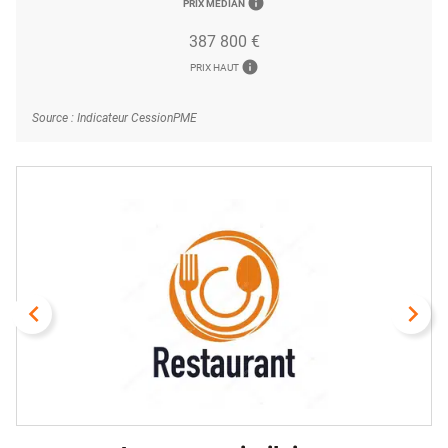
info
PRIX MÉDIAN
387 800 €
info
PRIX HAUT
Source : Indicateur CessionPME
navigate_before
navigate_next