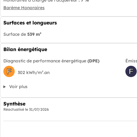
Honoraires à charge de l'acquéreur
: 7 %
Barème Honoraires
Surfaces et longueurs
Surface de
539 m²
Bilan énergétique
Diagnostic de performance énergétique
(DPE)
Émiss
F
F
302 kWh/m².an
Voir plus
Synthèse
Réactualisé le
31/07/2026