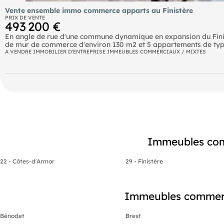
Vente ensemble immo commerce apparts au Finistère
PRIX DE VENTE
493 200 €
En angle de rue d'une commune dynamique en expansion du Finist
de mur de commerce d'environ 130 m2 et 5 appartements de type
d'eau et un appartement de type 6 composée d'un vaste Salon S
A VENDRE IMMOBILIER D'ENTREPRISE IMMEUBLES COMMERCIAUX / MIXTES
chambres une salle d'eau . loyer mensuel 35 000 euros loyer au d
saisir investissement sécurisé
Immeubles com
22 - Côtes-d'Armor
29 - Finistère
Immeubles commercia
Bénodet
Brest