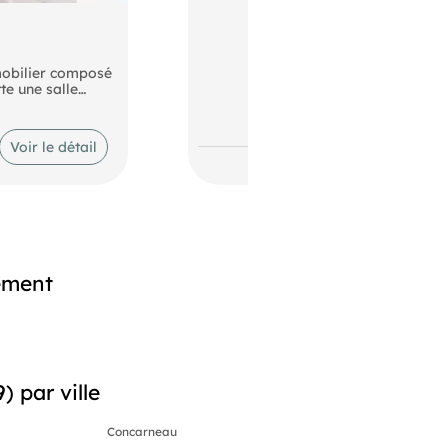
mobilier composé
e une salle
e commun quatres
 peu d'offres. A
Voir le détail
ement
 par ville
Concarneau