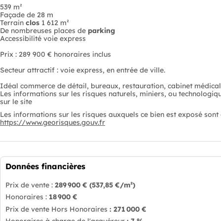
539 m²
Façade de 28 m
Terrain
clos
1 612 m²
De nombreuses places de
parking
Accessibilité voie express
Prix : 289 900 € honoraires inclus
Secteur attractif : voie express, en entrée de ville.
Idéal commerce de détail, bureaux, restauration, cabinet médicale
Les informations sur les risques naturels, miniers, ou technologiq
sur le site
Les informations sur les risques auxquels ce bien est exposé sont d
https://www.georisques.gouv.fr
Données financières
Prix de vente :
289 900 €
(537,85 €/m²)
Honoraires :
18 900 €
Prix de vente Hors Honoraires
: 271 000 €