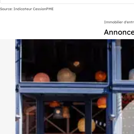
Source: Indicateur CessionPME
Immobilier d'ent
Annonces