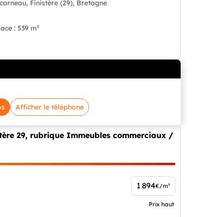
carneau, Finistère (29), Bretagne
ace : 539 m²
os
Afficher le téléphone
istère 29, rubrique Immeubles commerciaux /
1 894
€/m²
Prix haut