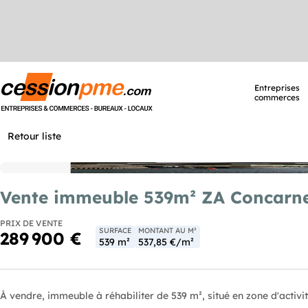
Entreprises
commerces
Retour liste
Vente immeuble 539m² ZA Concarn
PRIX DE VENTE
SURFACE
MONTANT AU M²
289 900 €
539 m²
537,85 €/m²
À vendre, immeuble à réhabiliter de 539 m², situé en zone d'activi