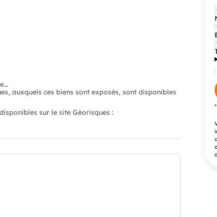
...
ues, auxquels ces biens sont exposés, sont disponibles
isponibles sur le site Géorisques :
V
i
c
d
d