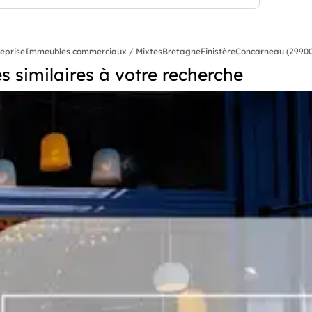
reprise
Immeubles commerciaux / Mixtes
Bretagne
Finistère
Concarneau (29900
 similaires à votre recherche