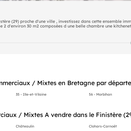
ère (29) proche d'une ville , investissez dans cette ensemble im
 2 d'environ 30 m2 composées d une belle chambre une kitchenett
éjour une mezzanine d'environ 90 m2 donnant sur un toit terrass
essous de la valeur locative local offre de location convoité avec
merciaux / Mixtes en Bretagne par départ
35 - Ille-et-Vilaine
56 - Morbihan
ux / Mixtes A vendre dans le Finistère (29)
Châteaulin
Clohars-Carnoët