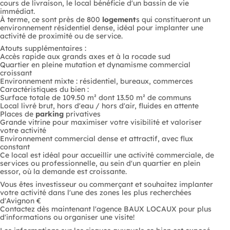
cours de livraison, le local bénéficie d'un bassin de vie
immédiat.
À terme, ce sont près de 800
logement
s qui constitueront un
environnement résidentiel dense, idéal pour implanter une
activité de proximité ou de service.
Atouts supplémentaires :
Accès rapide aux grands axes et à la rocade sud
Quartier en pleine mutation et dynamisme commercial
croissant
Environnement mixte : résidentiel, bureaux, commerces
Caractéristiques du bien :
Surface totale de 109.50 m² dont 13.50 m² de communs
Local livré brut, hors d'eau / hors d'air, fluides en attente
Places de
parking
privatives
Grande vitrine pour maximiser votre visibilité et valoriser
votre activité
Environnement commercial dense et attractif, avec flux
constant
Ce local est idéal pour accueillir une activité commerciale, de
services ou professionnelle, au sein d'un quartier en plein
essor, où la demande est croissante.
Vous êtes investisseur ou commerçant et souhaitez implanter
votre activité dans l'une des zones les plus recherchées
d'Avignon €
Contactez dès maintenant l'agence BAUX LOCAUX pour plus
d'informations ou organiser une visite!