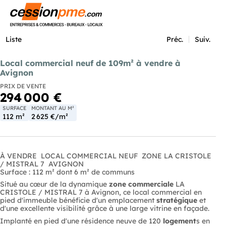
Menu
Liste
Préc.
Suiv.
Local commercial neuf de 109m² à vendre à
Avignon
PRIX DE VENTE
294 000 €
SURFACE
MONTANT AU M²
112 m²
2 625 €/m²
À VENDRE  LOCAL COMMERCIAL NEUF  ZONE LA CRISTOLE
/ MISTRAL 7  AVIGNON
Surface : 112 m² dont 6 m² de communs
Situé au cœur de la dynamique
zone commerciale
LA
CRISTOLE / MISTRAL 7 à Avignon, ce local commercial en
pied d'immeuble bénéficie d'un emplacement
stratégique
et
d'une excellente visibilité grâce à une large vitrine en façade.
Implanté en pied d'une résidence neuve de 120
logement
s en