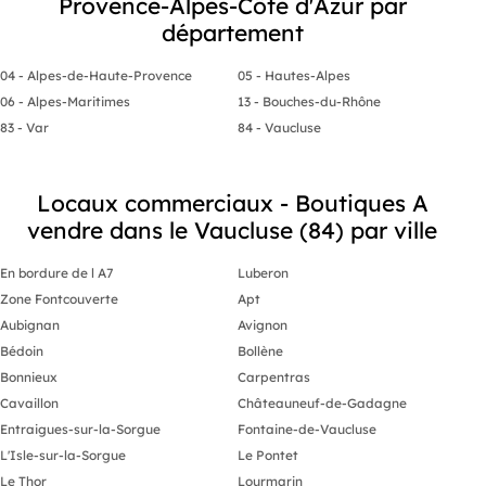
Provence-Alpes-Côte d'Azur par
magasins, fonds de commerce CHR,
complémentair
murs commerciaux à l'achat. Vous avez
département
Contactez moi ! au N° CARTE : 
un bien à vendre ? Vous souhaitez
599 PRO, achat, vente, petite annonce
acheter ? Contactez nous !
immobilière,
04 - Alpes-de-Haute-Provence
05 - Hautes-Alpes
droit au bail
commerce de
06 - Alpes-Maritimes
13 - Bouches-du-Rhône
commerce CH
83 - Var
84 - Vaucluse
l'achat. Vous
Vous souhait
nous !
Locaux commerciaux - Boutiques A
vendre dans le Vaucluse (84) par ville
En bordure de l A7
Luberon
Zone Fontcouverte
Apt
Aubignan
Avignon
Bédoin
Bollène
Bonnieux
Carpentras
Cavaillon
Châteauneuf-de-Gadagne
Entraigues-sur-la-Sorgue
Fontaine-de-Vaucluse
L'Isle-sur-la-Sorgue
Le Pontet
Le Thor
Lourmarin