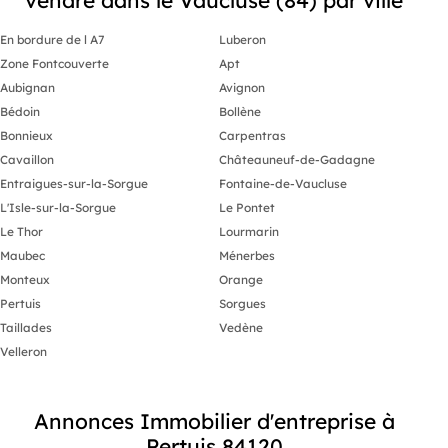
En bordure de l A7
Luberon
Zone Fontcouverte
Apt
Aubignan
Avignon
Bédoin
Bollène
Bonnieux
Carpentras
Cavaillon
Châteauneuf-de-Gadagne
Entraigues-sur-la-Sorgue
Fontaine-de-Vaucluse
L'Isle-sur-la-Sorgue
Le Pontet
Le Thor
Lourmarin
Maubec
Ménerbes
Monteux
Orange
Pertuis
Sorgues
Taillades
Vedène
Velleron
Annonces Immobilier d'entreprise à
Pertuis 84120