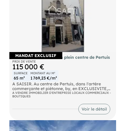
MANDAT EXCLUSIF
Vente local neuf 65m² en plein centre de Pertuis
PRIX DE VENTE
115 000 €
SURFACE
MONTANT AU M²
65 m²
1 769,23 €/m²
A SAISIR. Au centre de Pertuis, dans l'artère
commerçante et piétonne, by, en EXCLUSIVITE,
ce local commercial neuf de 65 m² composé d'une
A VENDRE IMMOBILIER D'ENTREPRISE LOCAUX COMMERCIAUX -
BOUTIQUES
grande pièce, d'un WC et d'un Cellier.
TOUT COMMERCE OU SERVICE POSSIBLE. Bon
Voir le détail
rendement locatif.
Ilest situé dans une copropriété de 2 lots. Pas de
charges de copropriété.
Les informations sur les risques auxquels ce bien