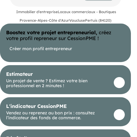
Les informations sur les risques auxquels ce bien
Immobilier d'entreprise
Locaux commerciaux - Boutiques
est exposé sont disponibles sur le site Géorisques :
Prix de cession honoraires d’agence HT inclus : 2
Provence-Alpes-Côte d'Azur
Vaucluse
Pertuis (84120)
500 000 €
Prix de cession hors honoraires d’agence : 2 400
Boostez votre projet entrepreneurial,
créez
000 €
Honoraires d'agence charge acquéreur : 100 000
votre profil repreneur sur CessionPME !
€ HT + 20 000 € TVA, soit 120 000 € TTC
Créer mon profil entrepreneur
, : ,
- EI
-
Estimateur
Un projet de vente ? Estimez votre bien
professionnel en 2 minutes !
L'indicateur CessionPME
Vendez ou reprenez au bon prix : consultez
l’indicateur des fonds de commerce.